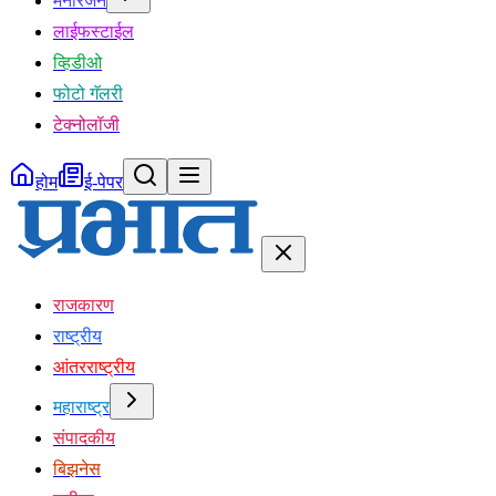
मनोरंजन
लाईफस्टाईल
व्हिडीओ
फोटो गॅलरी
टेक्नोलॉजी
होम
ई-पेपर
राजकारण
राष्ट्रीय
आंतरराष्ट्रीय
महाराष्ट्र
संपादकीय
बिझनेस