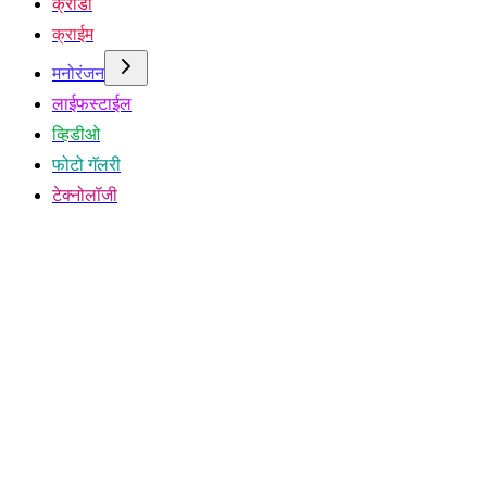
क्रीडा
क्राईम
मनोरंजन
लाईफस्टाईल
व्हिडीओ
फोटो गॅलरी
टेक्नोलॉजी