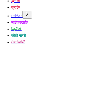
क्रीडा
क्राईम
मनोरंजन
लाईफस्टाईल
व्हिडीओ
फोटो गॅलरी
टेक्नोलॉजी