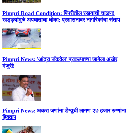
Pimpri Road Condition:
पिंपरीतील रस्त्याची चाळण!
खड्ड्यांमुळे अपघाताचा धोका; प्रशासनावर नागरिकांचा संताप
Pimpri News:
'आंद्रा जॅकवेल' प्रकल्पाच्या जागेला अखेर
मंजुरी!
Pimpri News:
अकरा जणांना डेंग्यूची लागण २७ हजार रुग्णांना
हिवताप