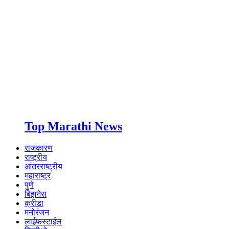
Top Marathi News
राजकारण
राष्ट्रीय
आंतरराष्ट्रीय
महाराष्ट्र
पुणे
बिझनेस
क्रीडा
मनोरंजन
लाईफस्टाईल