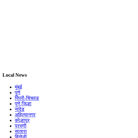
Local News
मुंबई
पुणे
पिंपरी-चिंचवड
पुणे जिल्हा
नांदेड
अहिल्यानगर
कोल्हापूर
परभणी
सातारा
हिंगोली