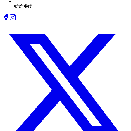
फोटो गॅलरी