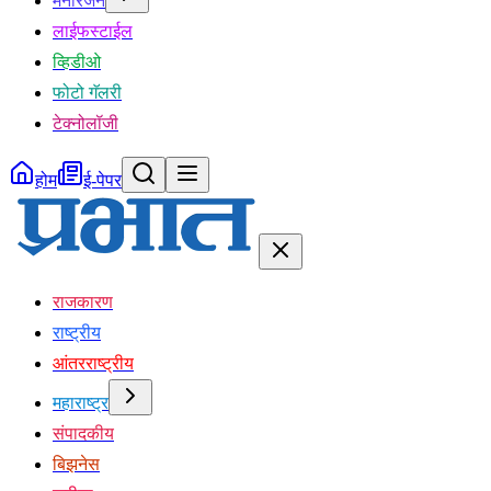
मनोरंजन
लाईफस्टाईल
व्हिडीओ
फोटो गॅलरी
टेक्नोलॉजी
होम
ई-पेपर
राजकारण
राष्ट्रीय
आंतरराष्ट्रीय
महाराष्ट्र
संपादकीय
बिझनेस