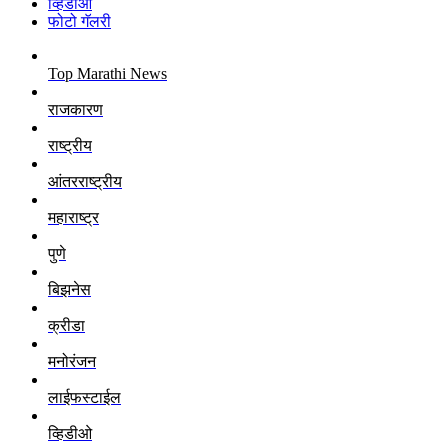
व्हिडीओ
फोटो गॅलरी
Top Marathi News
राजकारण
राष्ट्रीय
आंतरराष्ट्रीय
महाराष्ट्र
पुणे
बिझनेस
क्रीडा
मनोरंजन
लाईफस्टाईल
व्हिडीओ