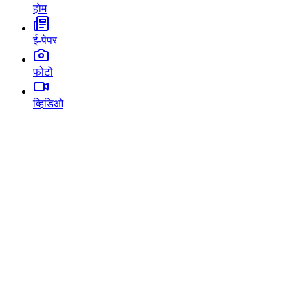
होम
ई-पेपर
फोटो
व्हिडिओ