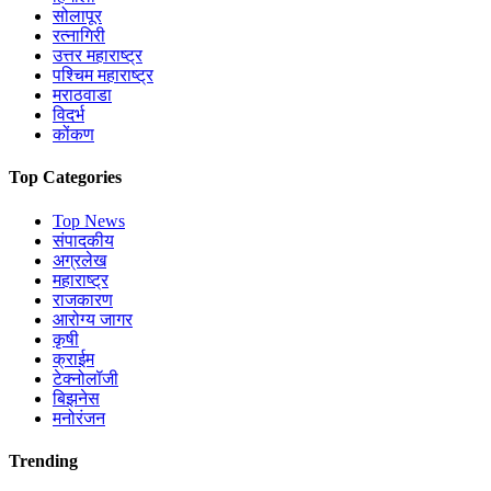
सोलापूर
रत्नागिरी
उत्तर महाराष्ट्र
पश्चिम महाराष्ट्र
मराठवाडा
विदर्भ
कोंकण
Top Categories
Top News
संपादकीय
अग्रलेख
महाराष्ट्र
राजकारण
आरोग्य जागर
कृषी
क्राईम
टेक्नोलॉजी
बिझनेस
मनोरंजन
Trending