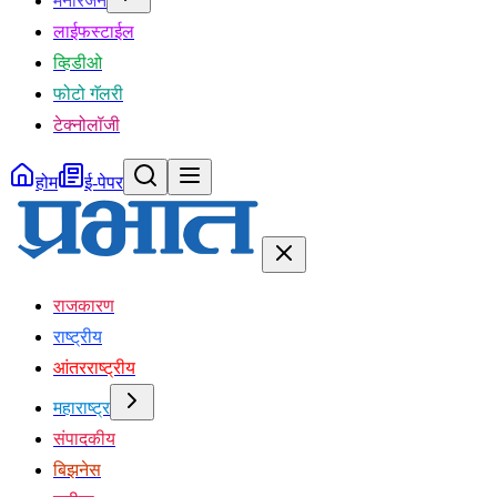
मनोरंजन
लाईफस्टाईल
व्हिडीओ
फोटो गॅलरी
टेक्नोलॉजी
होम
ई-पेपर
राजकारण
राष्ट्रीय
आंतरराष्ट्रीय
महाराष्ट्र
संपादकीय
बिझनेस