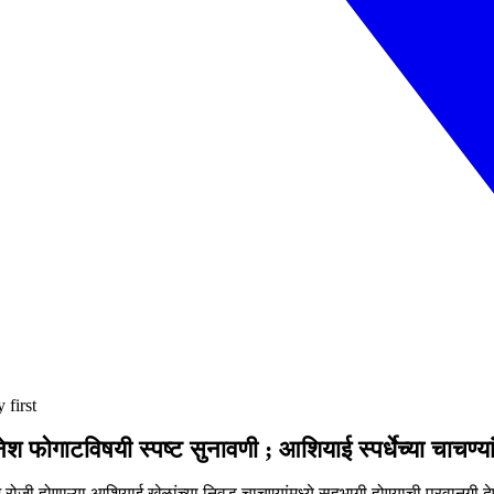
 first
ेश फोगाटविषयी स्पष्ट सुनावणी ; आशियाई स्पर्धेच्या चाचण्य
जी होणाऱ्या आशियाई खेळांच्या निवड चाचण्यांमध्ये सहभागी होण्याची परवानगी द