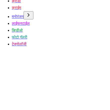
क्रीडा
क्राईम
मनोरंजन
लाईफस्टाईल
व्हिडीओ
फोटो गॅलरी
टेक्नोलॉजी