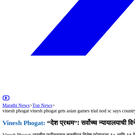
Marathi News
>
Top News
>
vinesh phogat vinesh phogat gets asian games trial nod sc says country
Vinesh Phogat:
“देश प्रथम”! सर्वोच्च न्यायालयाची विन
Vinesh Phogat: भारतीय फ्रीस्टाइल कुस्तीपटू विनेश फोगाटला ३० आणि ३१ मे रो