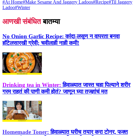
#
At Home
#
Make Sesame And Jaggery Ladoos
#
Recipe
#
Til Jaggery
Ladoo
#
Winter
आणखी संबंधित
बातम्या
No Onion Garlic Recipe:
कांदा-लसूण न वापरता बनवा
हॉटेलसारखी ग्रेवी; चवीलाही नाही कमी!
Drinking tea in Winter:
हिवाळ्यात जास्त चहा पिल्याने शरीर
गरम राहतं की पाणी कमी होतं? जाणून घ्या तज्ज्ञांचं मत
Homemade Toner:
हिवाळ्यात घरीच तयार करा टोनर, फक्त