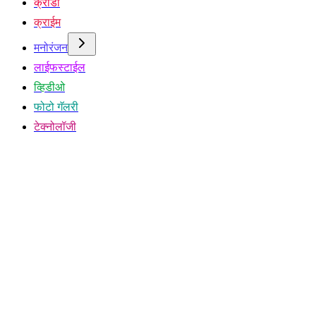
क्रीडा
क्राईम
मनोरंजन
लाईफस्टाईल
व्हिडीओ
फोटो गॅलरी
टेक्नोलॉजी