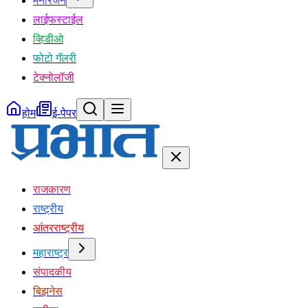
मनोरंजन
लाईफस्टाईल
व्हिडीओ
फोटो गॅलरी
टेक्नोलॉजी
होम
ई-पेपर
राजकारण
राष्ट्रीय
आंतरराष्ट्रीय
महाराष्ट्र
संपादकीय
बिझनेस