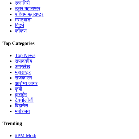
रत्नागिरी
उत्तर महाराष्ट्र
पश्चिम महाराष्ट्र
मराठवाडा
विदर्भ
कोंकण
Top Categories
Top News
संपादकीय
अग्रलेख
महाराष्ट्र
राजकारण
आरोग्य जागर
कृषी
क्राईम
टेक्नोलॉजी
बिझनेस
मनोरंजन
Trending
#PM Modi