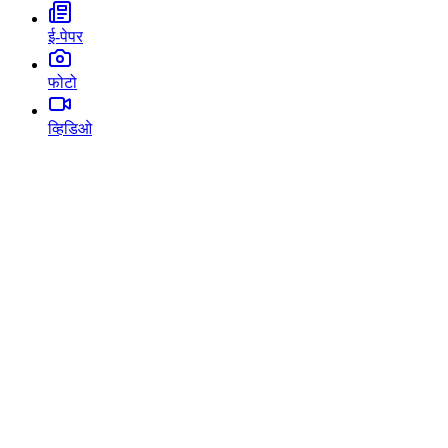
ई-पेपर
फोटो
व्हिडिओ