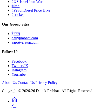
#US-Israel-Iran War
#Iran
#Petrol Diesel Price Hike
#cricket
Our Group Sites
ई-पेपर
dailyprabhat.com
aarogyajagar.com
Follow Us
Facebook
Twitter / X
Instagram
YouTube
About Us
|
Contact Us
|
Privacy Policy
Copyright © 2026-26 Dainik Prabhat., All Rights Reserved.
होम