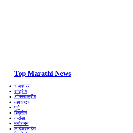
Top Marathi News
राजकारण
राष्ट्रीय
आंतरराष्ट्रीय
महाराष्ट्र
पुणे
बिझनेस
क्रीडा
मनोरंजन
लाईफस्टाईल