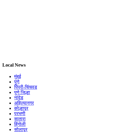
Local News
मुंबई
पुणे
पिंपरी-चिंचवड
पुणे जिल्हा
नांदेड
अहिल्यानगर
कोल्हापूर
परभणी
सातारा
हिंगोली
सोलापूर