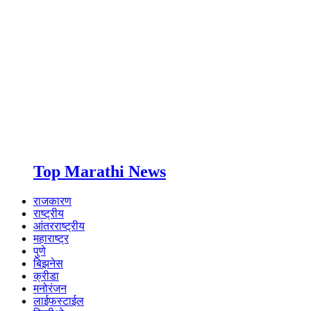
Top Marathi News
राजकारण
राष्ट्रीय
आंतरराष्ट्रीय
महाराष्ट्र
पुणे
बिझनेस
क्रीडा
मनोरंजन
लाईफस्टाईल