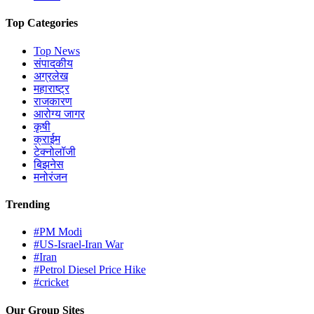
Top Categories
Top News
संपादकीय
अग्रलेख
महाराष्ट्र
राजकारण
आरोग्य जागर
कृषी
क्राईम
टेक्नोलॉजी
बिझनेस
मनोरंजन
Trending
#PM Modi
#US-Israel-Iran War
#Iran
#Petrol Diesel Price Hike
#cricket
Our Group Sites