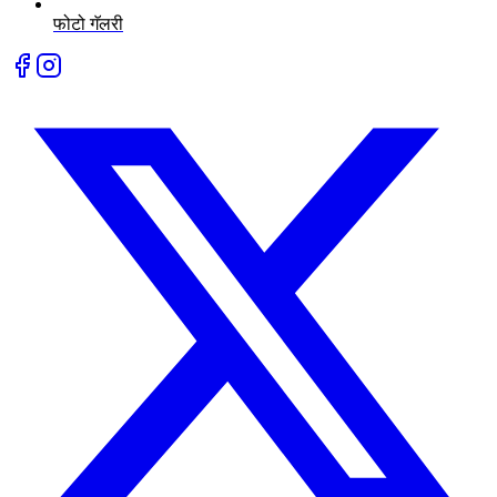
फोटो गॅलरी