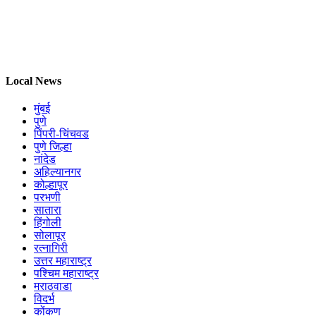
Local News
मुंबई
पुणे
पिंपरी-चिंचवड
पुणे जिल्हा
नांदेड
अहिल्यानगर
कोल्हापूर
परभणी
सातारा
हिंगोली
सोलापूर
रत्नागिरी
उत्तर महाराष्ट्र
पश्चिम महाराष्ट्र
मराठवाडा
विदर्भ
कोंकण