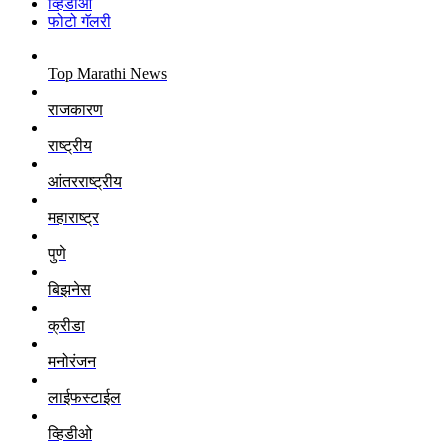
व्हिडीओ
फोटो गॅलरी
Top Marathi News
राजकारण
राष्ट्रीय
आंतरराष्ट्रीय
महाराष्ट्र
पुणे
बिझनेस
क्रीडा
मनोरंजन
लाईफस्टाईल
व्हिडीओ