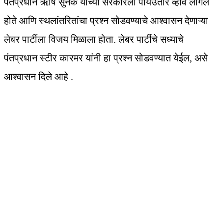
पंतप्रधान ऋषि सुनक यांच्या सरकारला पायउतार व्हावे लागले
होते आणि स्थलांतरितांचा प्रश्न सोडवण्याचे आश्वासन देणाऱ्या
लेबर पार्टीला विजय मिळाला होता. लेबर पार्टीचे सध्याचे
पंतप्रधान स्टीर कारमर यांनी हा प्रश्‍न सोडवण्यात येईल, असे
आश्वासन दिले आहे .