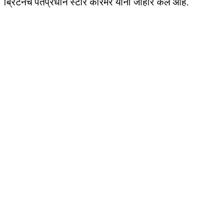
ब्रिटनचे पंतप्रधान स्टीर कारमर यांनी जाहीर केल आहे.