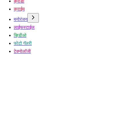
क्रीडा
क्राईम
मनोरंजन
लाईफस्टाईल
व्हिडीओ
फोटो गॅलरी
टेक्नोलॉजी