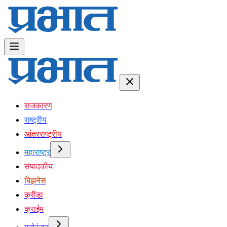
राजकारण
राष्ट्रीय
आंतरराष्ट्रीय
महाराष्ट्र
संपादकीय
बिझनेस
क्रीडा
क्राईम