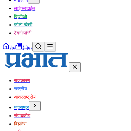
मनोरंजन
लाईफस्टाईल
व्हिडीओ
फोटो गॅलरी
टेक्नोलॉजी
होम
ई-पेपर
राजकारण
राष्ट्रीय
आंतरराष्ट्रीय
महाराष्ट्र
संपादकीय
बिझनेस