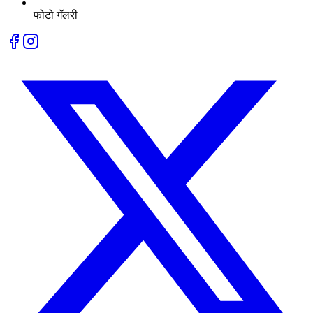
फोटो गॅलरी