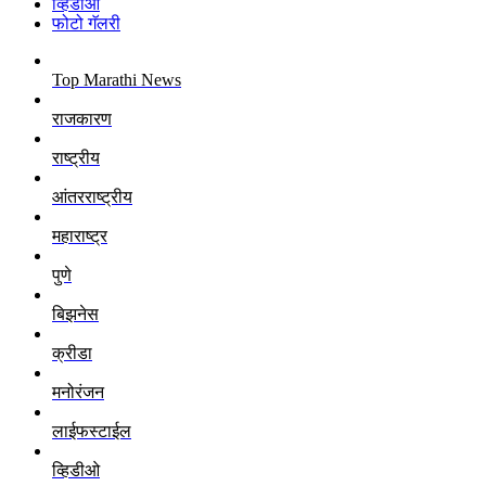
व्हिडीओ
फोटो गॅलरी
Top Marathi News
राजकारण
राष्ट्रीय
आंतरराष्ट्रीय
महाराष्ट्र
पुणे
बिझनेस
क्रीडा
मनोरंजन
लाईफस्टाईल
व्हिडीओ