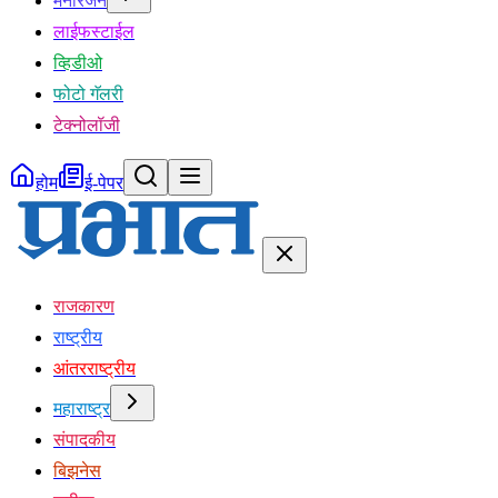
मनोरंजन
लाईफस्टाईल
व्हिडीओ
फोटो गॅलरी
टेक्नोलॉजी
होम
ई-पेपर
राजकारण
राष्ट्रीय
आंतरराष्ट्रीय
महाराष्ट्र
संपादकीय
बिझनेस