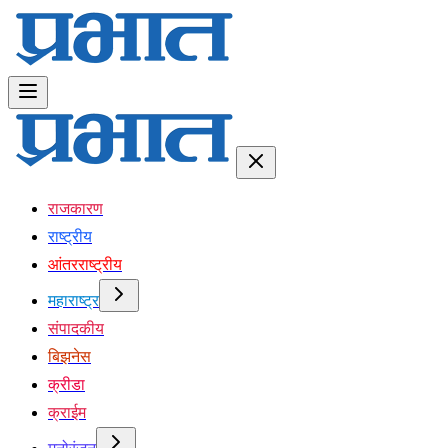
राजकारण
राष्ट्रीय
आंतरराष्ट्रीय
महाराष्ट्र
संपादकीय
बिझनेस
क्रीडा
क्राईम