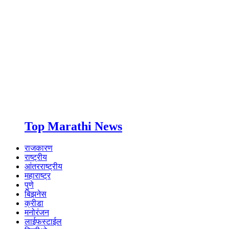
Top Marathi News
राजकारण
राष्ट्रीय
आंतरराष्ट्रीय
महाराष्ट्र
पुणे
बिझनेस
क्रीडा
मनोरंजन
लाईफस्टाईल