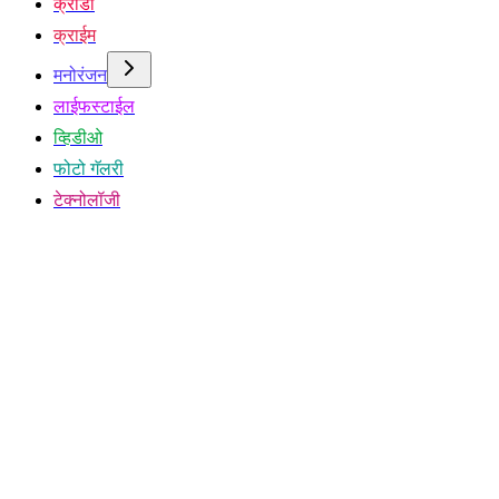
क्रीडा
क्राईम
मनोरंजन
लाईफस्टाईल
व्हिडीओ
फोटो गॅलरी
टेक्नोलॉजी