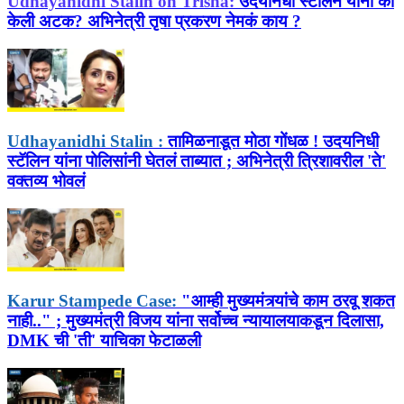
Udhayanidhi Stalin on Trisha:
उदयनिधी स्टॅलिन यांना का
केली अटक? अभिनेत्री तृषा प्रकरण नेमकं काय ?
Udhayanidhi Stalin :
तामिळनाडूत मोठा गोंधळ ! उदयनिधी
स्टॅलिन यांना पोलिसांनी घेतलं ताब्यात ; अभिनेत्री त्रिशावरील 'ते'
वक्तव्य भोवलं
Karur Stampede Case:
"आम्ही मुख्यमंत्र्यांचे काम ठरवू शकत
नाही.." ; मुख्यमंत्री विजय यांना सर्वोच्च न्यायालयाकडून दिलासा,
DMK ची 'ती' याचिका फेटाळली