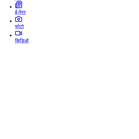
ई-पेपर
फोटो
व्हिडिओ