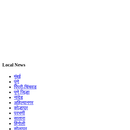
Local News
मुंबई
पुणे
पिंपरी-चिंचवड
पुणे जिल्हा
नांदेड
अहिल्यानगर
कोल्हापूर
परभणी
सातारा
हिंगोली
सोलापूर