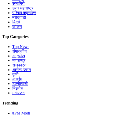
रत्नागिरी
उत्तर महाराष्ट्र
पश्चिम महाराष्ट्र
मराठवाडा
विदर्भ
कोंकण
Top Categories
Top News
संपादकीय
अग्रलेख
महाराष्ट्र
राजकारण
आरोग्य जागर
कृषी
क्राईम
टेक्नोलॉजी
बिझनेस
मनोरंजन
Trending
#PM Modi