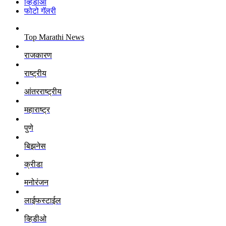
व्हिडीओ
फोटो गॅलरी
Top Marathi News
राजकारण
राष्ट्रीय
आंतरराष्ट्रीय
महाराष्ट्र
पुणे
बिझनेस
क्रीडा
मनोरंजन
लाईफस्टाईल
व्हिडीओ