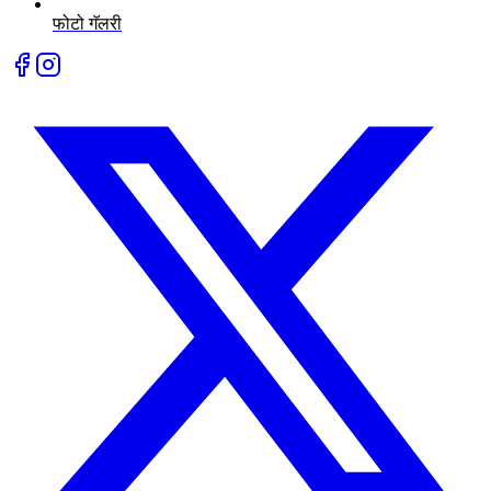
फोटो गॅलरी