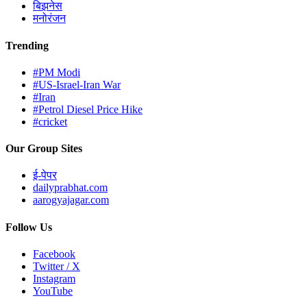
बिझनेस
मनोरंजन
Trending
#PM Modi
#US-Israel-Iran War
#Iran
#Petrol Diesel Price Hike
#cricket
Our Group Sites
ई-पेपर
dailyprabhat.com
aarogyajagar.com
Follow Us
Facebook
Twitter / X
Instagram
YouTube