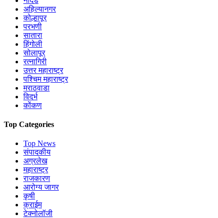
नांदेड
अहिल्यानगर
कोल्हापूर
परभणी
सातारा
हिंगोली
सोलापूर
रत्नागिरी
उत्तर महाराष्ट्र
पश्चिम महाराष्ट्र
मराठवाडा
विदर्भ
कोंकण
Top Categories
Top News
संपादकीय
अग्रलेख
महाराष्ट्र
राजकारण
आरोग्य जागर
कृषी
क्राईम
टेक्नोलॉजी