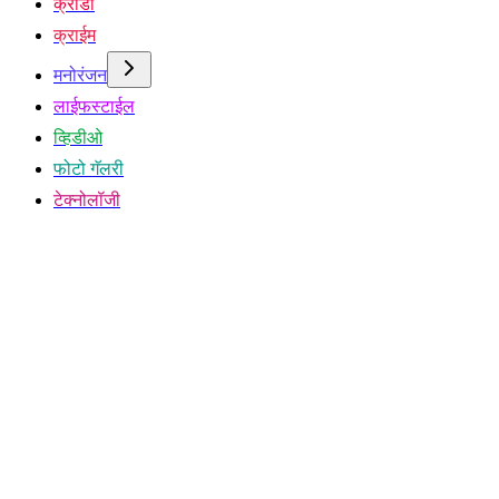
क्रीडा
क्राईम
मनोरंजन
लाईफस्टाईल
व्हिडीओ
फोटो गॅलरी
टेक्नोलॉजी