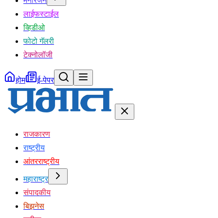
मनोरंजन
लाईफस्टाईल
व्हिडीओ
फोटो गॅलरी
टेक्नोलॉजी
होम
ई-पेपर
राजकारण
राष्ट्रीय
आंतरराष्ट्रीय
महाराष्ट्र
संपादकीय
बिझनेस