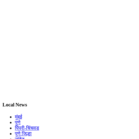
Local News
मुंबई
पुणे
पिंपरी-चिंचवड
पुणे जिल्हा