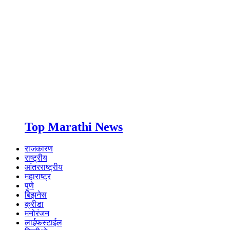
Top Marathi News
राजकारण
राष्ट्रीय
आंतरराष्ट्रीय
महाराष्ट्र
पुणे
बिझनेस
क्रीडा
मनोरंजन
लाईफस्टाईल