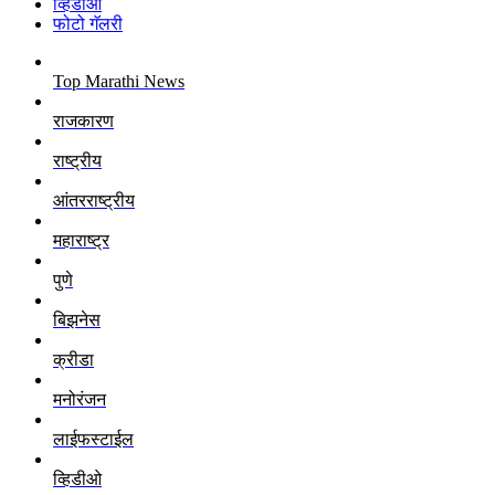
व्हिडीओ
फोटो गॅलरी
Top Marathi News
राजकारण
राष्ट्रीय
आंतरराष्ट्रीय
महाराष्ट्र
पुणे
बिझनेस
क्रीडा
मनोरंजन
लाईफस्टाईल
व्हिडीओ