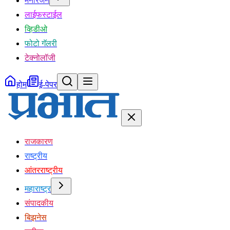
मनोरंजन
लाईफस्टाईल
व्हिडीओ
फोटो गॅलरी
टेक्नोलॉजी
होम
ई-पेपर
राजकारण
राष्ट्रीय
आंतरराष्ट्रीय
महाराष्ट्र
संपादकीय
बिझनेस