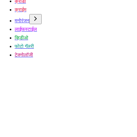
क्रीडा
क्राईम
मनोरंजन
लाईफस्टाईल
व्हिडीओ
फोटो गॅलरी
टेक्नोलॉजी