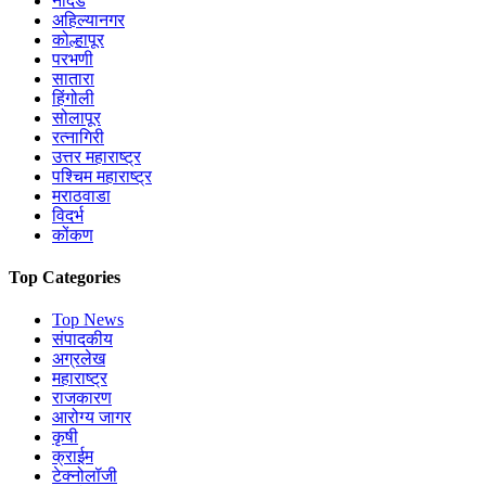
नांदेड
अहिल्यानगर
कोल्हापूर
परभणी
सातारा
हिंगोली
सोलापूर
रत्नागिरी
उत्तर महाराष्ट्र
पश्चिम महाराष्ट्र
मराठवाडा
विदर्भ
कोंकण
Top Categories
Top News
संपादकीय
अग्रलेख
महाराष्ट्र
राजकारण
आरोग्य जागर
कृषी
क्राईम
टेक्नोलॉजी