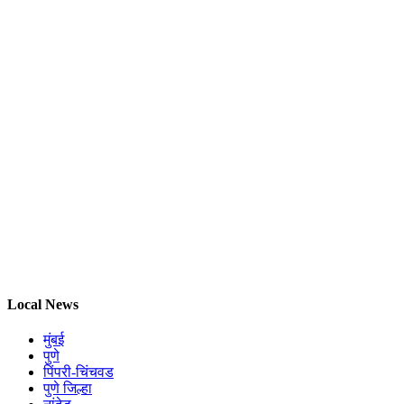
Local News
मुंबई
पुणे
पिंपरी-चिंचवड
पुणे जिल्हा