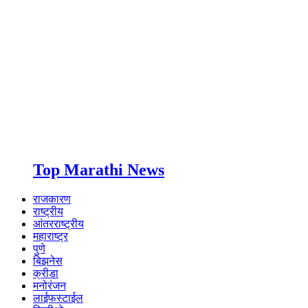
Top Marathi News
राजकारण
राष्ट्रीय
आंतरराष्ट्रीय
महाराष्ट्र
पुणे
बिझनेस
क्रीडा
मनोरंजन
लाईफस्टाईल