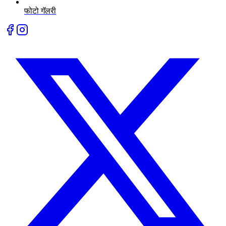
फोटो गॅलरी