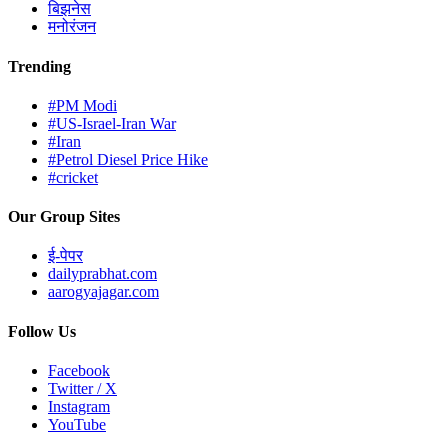
बिझनेस
मनोरंजन
Trending
#PM Modi
#US-Israel-Iran War
#Iran
#Petrol Diesel Price Hike
#cricket
Our Group Sites
ई-पेपर
dailyprabhat.com
aarogyajagar.com
Follow Us
Facebook
Twitter / X
Instagram
YouTube