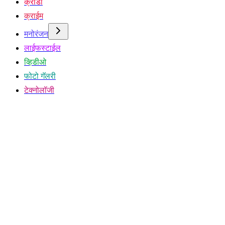
क्रीडा
क्राईम
मनोरंजन
लाईफस्टाईल
व्हिडीओ
फोटो गॅलरी
टेक्नोलॉजी