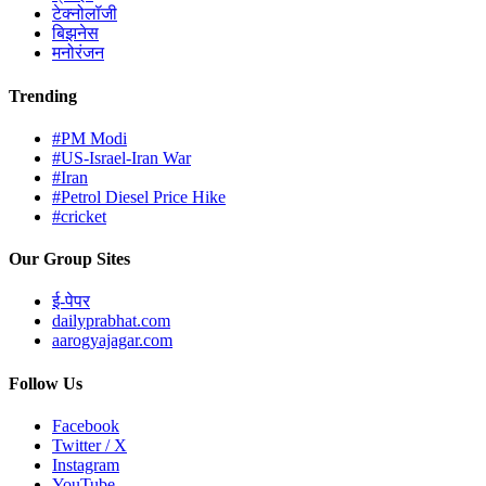
टेक्नोलॉजी
बिझनेस
मनोरंजन
Trending
#PM Modi
#US-Israel-Iran War
#Iran
#Petrol Diesel Price Hike
#cricket
Our Group Sites
ई-पेपर
dailyprabhat.com
aarogyajagar.com
Follow Us
Facebook
Twitter / X
Instagram
YouTube