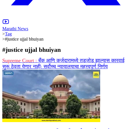
Marathi News
>
Tag
>
#justice ujjal bhuiyan
#
justice ujjal bhuiyan
Supreme Court :
बँक आणि कर्जदारामध्ये तडजोड झाल्यास कारवाई
सुरू ठेवता येणार नाही; सर्वोच्च न्यायालयाचा महत्त्वपूर्ण निर्णय