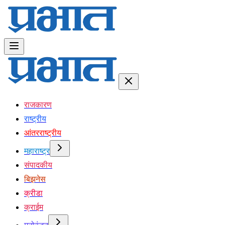
राजकारण
राष्ट्रीय
आंतरराष्ट्रीय
महाराष्ट्र
संपादकीय
बिझनेस
क्रीडा
क्राईम