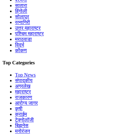
सातारा
हिंगोली
सोलापूर
रत्नागिरी
उत्तर महाराष्ट्र
पश्चिम महाराष्ट्र
मराठवाडा
विदर्भ
कोंकण
Top Categories
Top News
संपादकीय
अग्रलेख
महाराष्ट्र
राजकारण
आरोग्य जागर
कृषी
क्राईम
टेक्नोलॉजी
बिझनेस
मनोरंजन