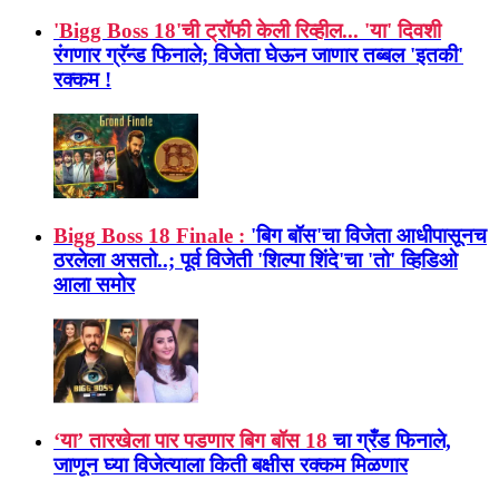
'Bigg Boss 18'ची ट्रॉफी केली रिव्हील... 'या' दिवशी
रंगणार ग्रॅन्ड फिनाले; विजेता घेऊन जाणार तब्बल 'इतकी'
रक्कम !
Bigg Boss 18 Finale :
'बिग बॉस'चा विजेता आधीपासूनच
ठरलेला असतो..; पूर्व विजेती 'शिल्पा शिंदे'चा 'तो' व्हिडिओ
आला समोर
‘या’ तारखेला पार पडणार बिग बॉस 18
चा ग्रँड फिनाले,
जाणून घ्या विजेत्याला किती बक्षीस रक्कम मिळणार