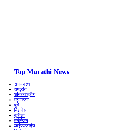
Top Marathi News
राजकारण
राष्ट्रीय
आंतरराष्ट्रीय
महाराष्ट्र
पुणे
बिझनेस
क्रीडा
मनोरंजन
लाईफस्टाईल