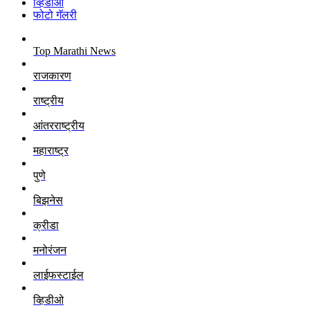
व्हिडीओ
फोटो गॅलरी
Top Marathi News
राजकारण
राष्ट्रीय
आंतरराष्ट्रीय
महाराष्ट्र
पुणे
बिझनेस
क्रीडा
मनोरंजन
लाईफस्टाईल
व्हिडीओ