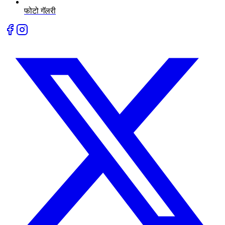
फोटो गॅलरी