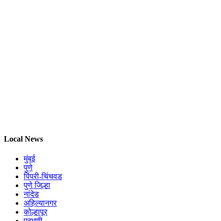
Local News
मुंबई
पुणे
पिंपरी-चिंचवड
पुणे जिल्हा
नांदेड
अहिल्यानगर
कोल्हापूर
परभणी