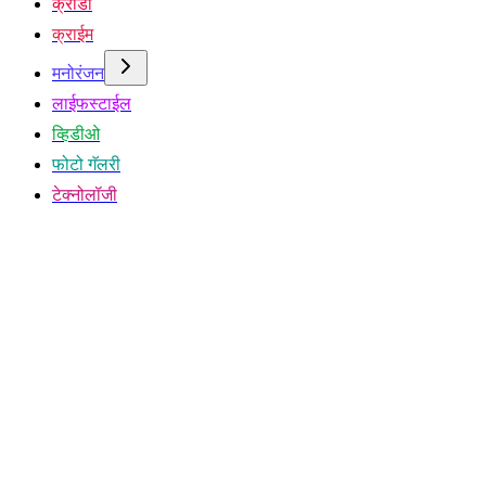
क्रीडा
क्राईम
मनोरंजन
लाईफस्टाईल
व्हिडीओ
फोटो गॅलरी
टेक्नोलॉजी