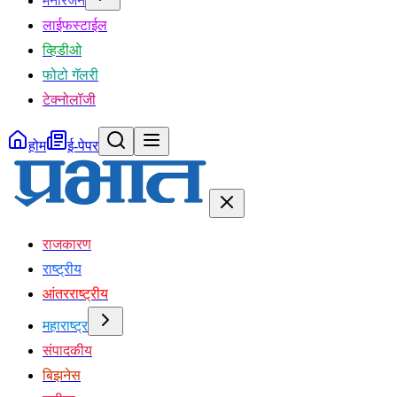
मनोरंजन
लाईफस्टाईल
व्हिडीओ
फोटो गॅलरी
टेक्नोलॉजी
होम
ई-पेपर
राजकारण
राष्ट्रीय
आंतरराष्ट्रीय
महाराष्ट्र
संपादकीय
बिझनेस