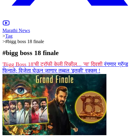
Marathi News
>
Tag
>
#bigg boss 18 finale
#
bigg boss 18 finale
'Bigg Boss 18'ची ट्रॉफी केली रिव्हील... 'या' दिवशी
रंगणार ग्रॅन्ड
फिनाले; विजेता घेऊन जाणार तब्बल 'इतकी' रक्कम !