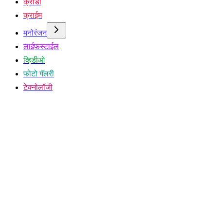
क्रीडा
क्राईम
मनोरंजन
लाईफस्टाईल
व्हिडीओ
फोटो गॅलरी
टेक्नोलॉजी