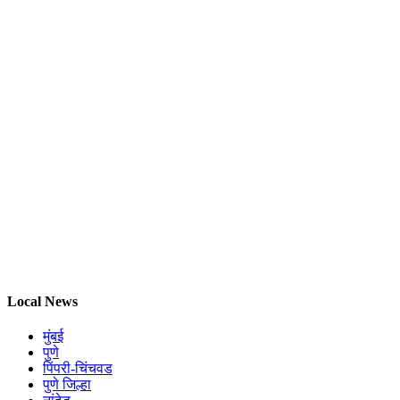
Local News
मुंबई
पुणे
पिंपरी-चिंचवड
पुणे जिल्हा