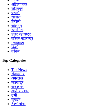
नांदेड
अहिल्यानगर
कोल्हापूर
परभणी
सातारा
हिंगोली
सोलापूर
रत्नागिरी
उत्तर महाराष्ट्र
पश्चिम महाराष्ट्र
मराठवाडा
विदर्भ
कोंकण
Top Categories
Top News
संपादकीय
अग्रलेख
महाराष्ट्र
राजकारण
आरोग्य जागर
कृषी
क्राईम
टेक्नोलॉजी