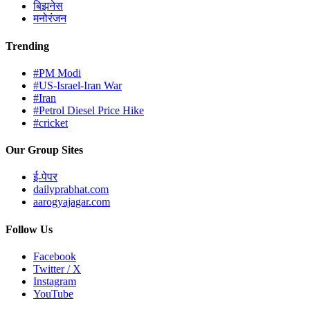
बिझनेस
मनोरंजन
Trending
#PM Modi
#US-Israel-Iran War
#Iran
#Petrol Diesel Price Hike
#cricket
Our Group Sites
ई-पेपर
dailyprabhat.com
aarogyajagar.com
Follow Us
Facebook
Twitter / X
Instagram
YouTube