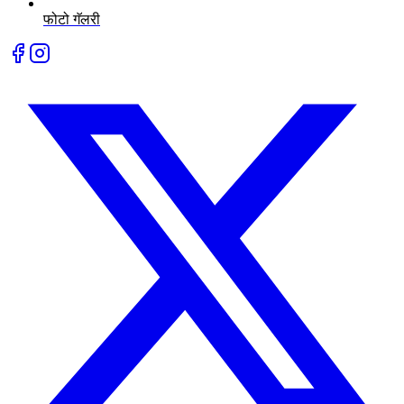
फोटो गॅलरी