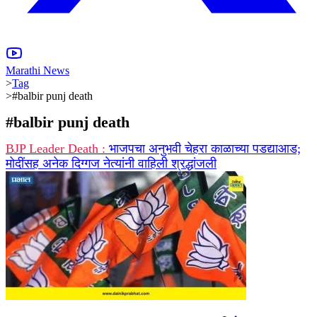
Marathi News
>
Tag
>
#balbir punj death
#
balbir punj death
BJP Leader Death :
भाजपचा अनुभवी चेहरा काळाच्या पडद्याआड;
मोदींसह अनेक दिग्गज नेत्यांनी वाहिली श्रद्धांजली