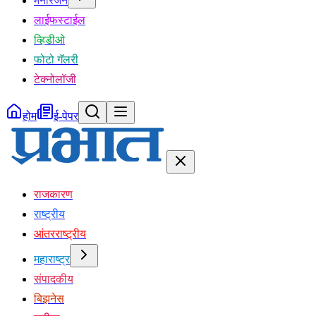
मनोरंजन
लाईफस्टाईल
व्हिडीओ
फोटो गॅलरी
टेक्नोलॉजी
होम
ई-पेपर
राजकारण
राष्ट्रीय
आंतरराष्ट्रीय
महाराष्ट्र
संपादकीय
बिझनेस