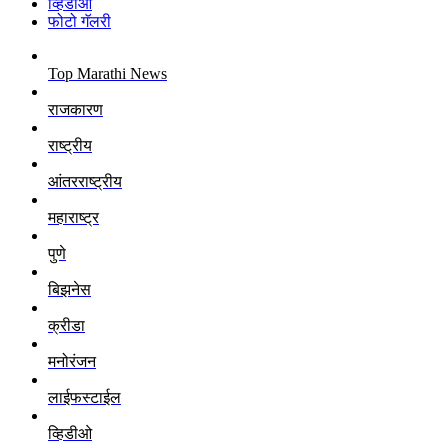
व्हिडीओ
फोटो गॅलरी
Top Marathi News
राजकारण
राष्ट्रीय
आंतरराष्ट्रीय
महाराष्ट्र
पुणे
बिझनेस
क्रीडा
मनोरंजन
लाईफस्टाईल
व्हिडीओ