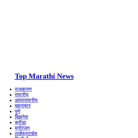
Top Marathi News
राजकारण
राष्ट्रीय
आंतरराष्ट्रीय
महाराष्ट्र
पुणे
बिझनेस
क्रीडा
मनोरंजन
लाईफस्टाईल