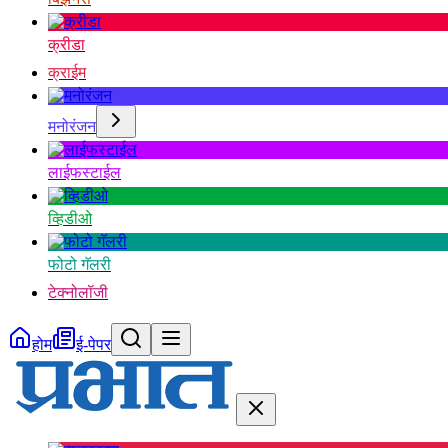
क्रीडा
क्राईम
मनोरंजन
लाईफस्टाईल
व्हिडीओ
फोटो गॅलरी
टेक्नोलॉजी
होम
ई-पेपर