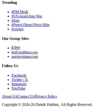
Trending
#PM Modi
#US-Israel-Iran War
#Iran
#Petrol Diesel Price Hike
#cricket
Our Group Sites
ई-पेपर
dailyprabhat.com
aarogyajagar.com
Follow Us
Facebook
Twitter / X
Instagram
YouTube
About Us
|
Contact Us
|
Privacy Policy
Copyright © 2026-26 Dainik Prabhat., All Rights Reserved.