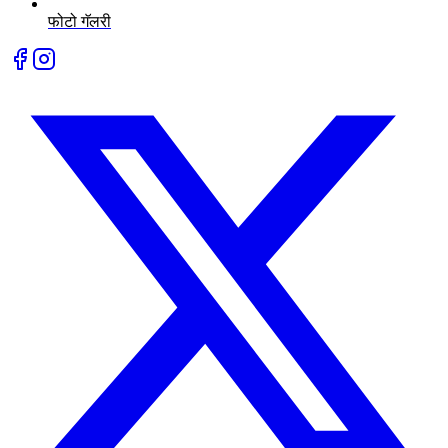
फोटो गॅलरी