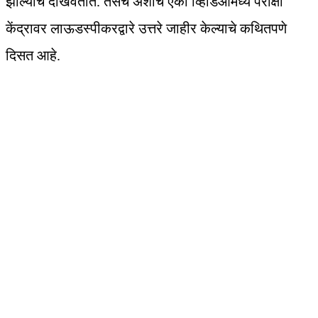
झाल्याचे दाखवतात. तसेच अशाच एका व्हिडिओमध्ये परीक्षा
केंद्रावर लाऊडस्पीकरद्वारे उत्तरे जाहीर केल्याचे कथितपणे
दिसत आहे.