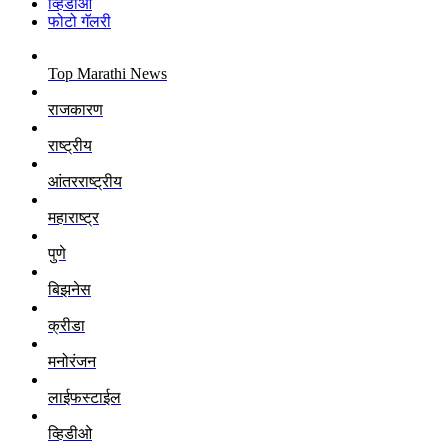
व्हिडीओ
फोटो गॅलरी
Top Marathi News
राजकारण
राष्ट्रीय
आंतरराष्ट्रीय
महाराष्ट्र
पुणे
बिझनेस
क्रीडा
मनोरंजन
लाईफस्टाईल
व्हिडीओ