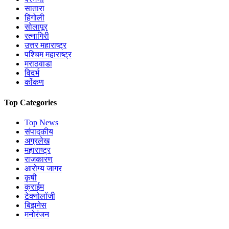
सातारा
हिंगोली
सोलापूर
रत्नागिरी
उत्तर महाराष्ट्र
पश्चिम महाराष्ट्र
मराठवाडा
विदर्भ
कोंकण
Top Categories
Top News
संपादकीय
अग्रलेख
महाराष्ट्र
राजकारण
आरोग्य जागर
कृषी
क्राईम
टेक्नोलॉजी
बिझनेस
मनोरंजन