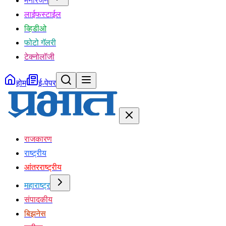
मनोरंजन
लाईफस्टाईल
व्हिडीओ
फोटो गॅलरी
टेक्नोलॉजी
होम
ई-पेपर
राजकारण
राष्ट्रीय
आंतरराष्ट्रीय
महाराष्ट्र
संपादकीय
बिझनेस