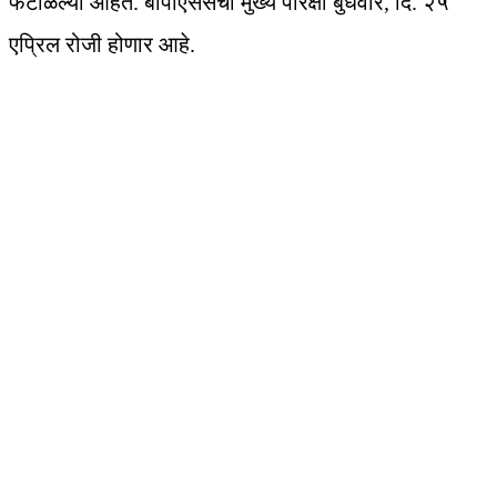
फेटाळल्या आहेत. बीपीएससची मुख्‍य परिक्षा बुधवार, दि. २५
एप्रिल रोजी होणार आहे.