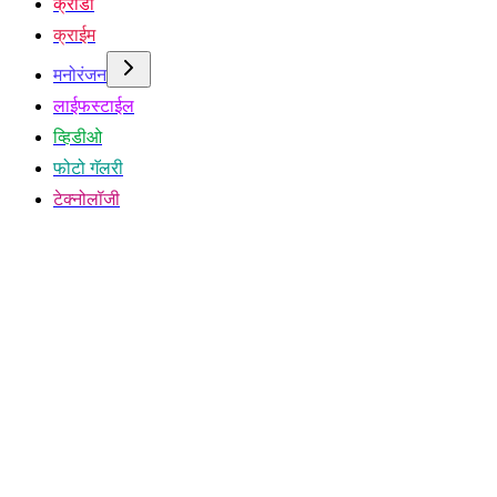
क्रीडा
क्राईम
मनोरंजन
लाईफस्टाईल
व्हिडीओ
फोटो गॅलरी
टेक्नोलॉजी