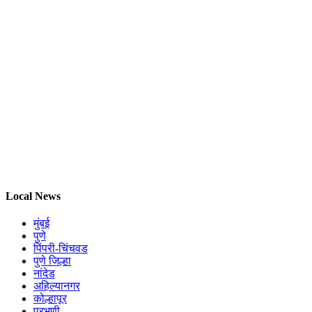
Local News
मुंबई
पुणे
पिंपरी-चिंचवड
पुणे जिल्हा
नांदेड
अहिल्यानगर
कोल्हापूर
परभणी