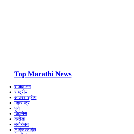
Top Marathi News
राजकारण
राष्ट्रीय
आंतरराष्ट्रीय
महाराष्ट्र
पुणे
बिझनेस
क्रीडा
मनोरंजन
लाईफस्टाईल