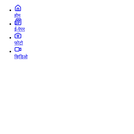
होम
ई-पेपर
फोटो
व्हिडिओ