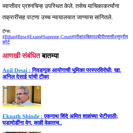
व्याप्तीवर प्रश्नचिन्ह उपस्थित केले. तसेच याचिकाकर्त्यांना
तक्रारींसह पाटणा उच्च न्यायालयात जाण्यास सांगितले.
टॅग्स:
#
Bihar
#
Bpsc
#
Exam
#
Supreme Court
#
परीक्षा
#
बिहार
#
बीपीएससी
#
सुप्रीम
कोर्ट
आणखी संबंधित
बातम्या
Anil Desai :
निवडणूक आयोगाची भूमिका परस्परविरोधी; खा.
अनिल देसाई यांची टीका
Eknath Shinde :
एकनाथ शिंदे अमित शाहांच्या भेटीसाठी;
घडामोडींना वेग, काही वेळातच..