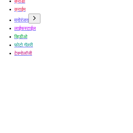
क्रीडा
क्राईम
मनोरंजन
लाईफस्टाईल
व्हिडीओ
फोटो गॅलरी
टेक्नोलॉजी