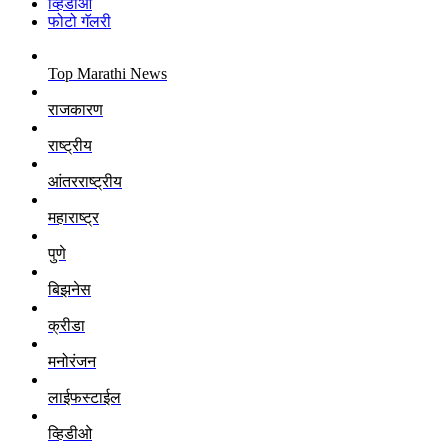
व्हिडीओ
फोटो गॅलरी
Top Marathi News
राजकारण
राष्ट्रीय
आंतरराष्ट्रीय
महाराष्ट्र
पुणे
बिझनेस
क्रीडा
मनोरंजन
लाईफस्टाईल
व्हिडीओ