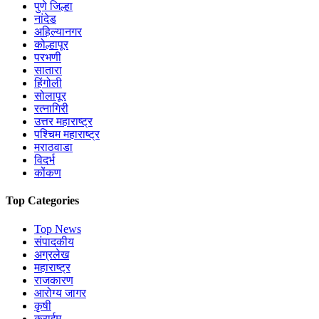
पुणे जिल्हा
नांदेड
अहिल्यानगर
कोल्हापूर
परभणी
सातारा
हिंगोली
सोलापूर
रत्नागिरी
उत्तर महाराष्ट्र
पश्चिम महाराष्ट्र
मराठवाडा
विदर्भ
कोंकण
Top Categories
Top News
संपादकीय
अग्रलेख
महाराष्ट्र
राजकारण
आरोग्य जागर
कृषी
क्राईम