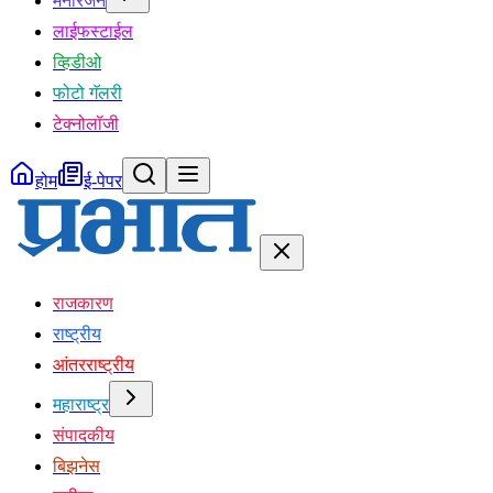
मनोरंजन
लाईफस्टाईल
व्हिडीओ
फोटो गॅलरी
टेक्नोलॉजी
होम
ई-पेपर
राजकारण
राष्ट्रीय
आंतरराष्ट्रीय
महाराष्ट्र
संपादकीय
बिझनेस