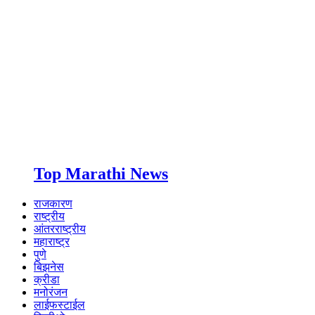
Top Marathi News
राजकारण
राष्ट्रीय
आंतरराष्ट्रीय
महाराष्ट्र
पुणे
बिझनेस
क्रीडा
मनोरंजन
लाईफस्टाईल