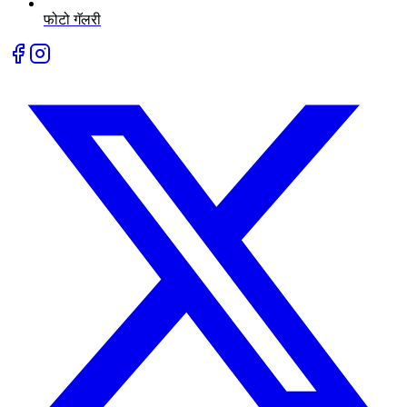
फोटो गॅलरी