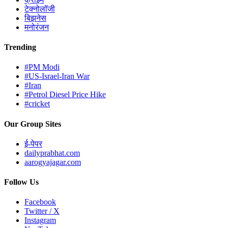
टेक्नोलॉजी
बिझनेस
मनोरंजन
Trending
#PM Modi
#US-Israel-Iran War
#Iran
#Petrol Diesel Price Hike
#cricket
Our Group Sites
ई-पेपर
dailyprabhat.com
aarogyajagar.com
Follow Us
Facebook
Twitter / X
Instagram