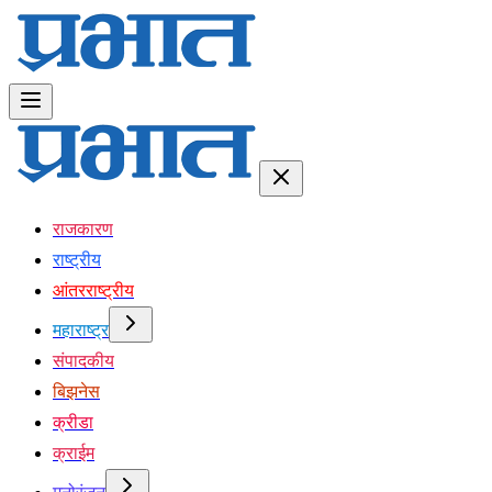
राजकारण
राष्ट्रीय
आंतरराष्ट्रीय
महाराष्ट्र
संपादकीय
बिझनेस
क्रीडा
क्राईम