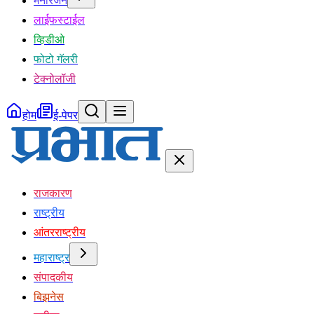
मनोरंजन
लाईफस्टाईल
व्हिडीओ
फोटो गॅलरी
टेक्नोलॉजी
होम
ई-पेपर
राजकारण
राष्ट्रीय
आंतरराष्ट्रीय
महाराष्ट्र
संपादकीय
बिझनेस