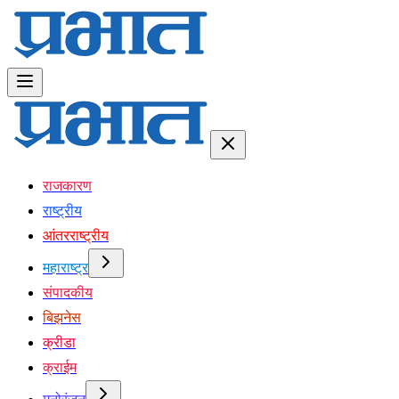
राजकारण
राष्ट्रीय
आंतरराष्ट्रीय
महाराष्ट्र
संपादकीय
बिझनेस
क्रीडा
क्राईम