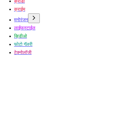
क्रीडा
क्राईम
मनोरंजन
लाईफस्टाईल
व्हिडीओ
फोटो गॅलरी
टेक्नोलॉजी