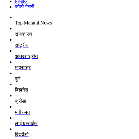
व्हिडीओ
फोटो गॅलरी
Top Marathi News
राजकारण
राष्ट्रीय
आंतरराष्ट्रीय
महाराष्ट्र
पुणे
बिझनेस
क्रीडा
मनोरंजन
लाईफस्टाईल
व्हिडीओ