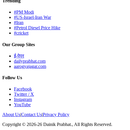
Trending
#PM Modi
#US-Israel-Iran War
#Iran
#Petrol Diesel Price Hike
#cricket
Our Group Sites
ई-पेपर
dailyprabhat.com
aarogyajagar.com
Follow Us
Facebook
Twitter / X
Instagram
YouTube
About Us
|
Contact Us
|
Privacy Policy
Copyright © 2026-26 Dainik Prabhat., All Rights Reserved.