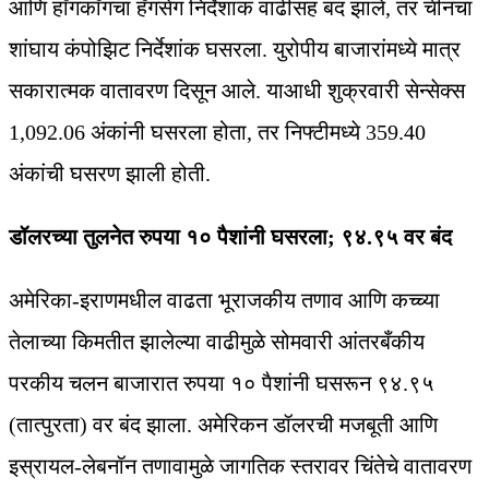
आणि हाँगकाँगचा हँगसेंग निर्देशांक वाढीसह बंद झाले, तर चीनचा
शांघाय कंपोझिट निर्देशांक घसरला. युरोपीय बाजारांमध्ये मात्र
सकारात्मक वातावरण दिसून आले. याआधी शुक्रवारी सेन्सेक्स
1,092.06 अंकांनी घसरला होता, तर निफ्टीमध्ये 359.40
अंकांची घसरण झाली होती.
डॉलरच्या तुलनेत रुपया १० पैशांनी घसरला; ९४.९५ वर बंद
अमेरिका-इराणमधील वाढता भूराजकीय तणाव आणि कच्च्या
तेलाच्या किमतीत झालेल्या वाढीमुळे सोमवारी आंतरबँकीय
परकीय चलन बाजारात रुपया १० पैशांनी घसरून ९४.९५
(तात्पुरता) वर बंद झाला. अमेरिकन डॉलरची मजबूती आणि
इस्रायल-लेबनॉन तणावामुळे जागतिक स्तरावर चिंतेचे वातावरण