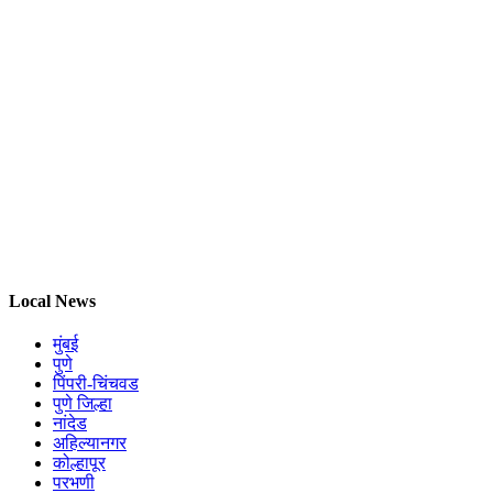
Local News
मुंबई
पुणे
पिंपरी-चिंचवड
पुणे जिल्हा
नांदेड
अहिल्यानगर
कोल्हापूर
परभणी