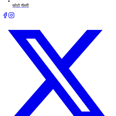
फोटो गॅलरी