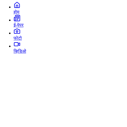
होम
ई-पेपर
फोटो
व्हिडिओ