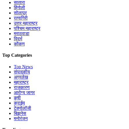
सातारा
हिंगोली
सोलापूर
रत्नागिरी
उत्तर महाराष्ट्र
पश्चिम महाराष्ट्र
मराठवाडा
विदर्भ
कोंकण
Top Categories
Top News
संपादकीय
अग्रलेख
महाराष्ट्र
राजकारण
आरोग्य जागर
कृषी
क्राईम
टेक्नोलॉजी
बिझनेस
मनोरंजन