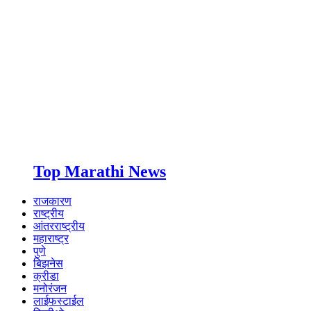
Top Marathi News
राजकारण
राष्ट्रीय
आंतरराष्ट्रीय
महाराष्ट्र
पुणे
बिझनेस
क्रीडा
मनोरंजन
लाईफस्टाईल