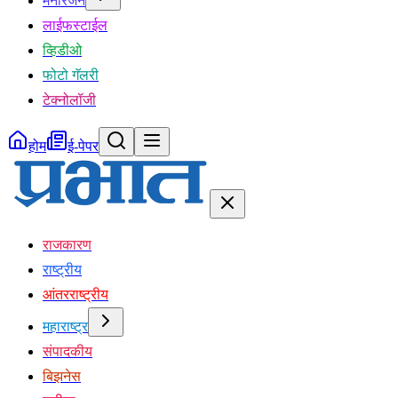
मनोरंजन
लाईफस्टाईल
व्हिडीओ
फोटो गॅलरी
टेक्नोलॉजी
होम
ई-पेपर
राजकारण
राष्ट्रीय
आंतरराष्ट्रीय
महाराष्ट्र
संपादकीय
बिझनेस