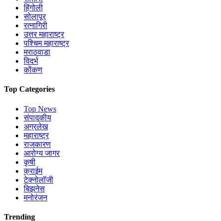
हिंगोली
सोलापूर
रत्नागिरी
उत्तर महाराष्ट्र
पश्चिम महाराष्ट्र
मराठवाडा
विदर्भ
कोंकण
Top Categories
Top News
संपादकीय
अग्रलेख
महाराष्ट्र
राजकारण
आरोग्य जागर
कृषी
क्राईम
टेक्नोलॉजी
बिझनेस
मनोरंजन
Trending