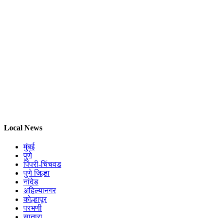
Local News
मुंबई
पुणे
पिंपरी-चिंचवड
पुणे जिल्हा
नांदेड
अहिल्यानगर
कोल्हापूर
परभणी
सातारा