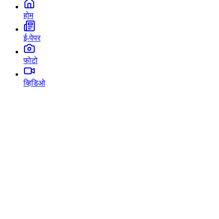
होम
ई-पेपर
फोटो
व्हिडिओ