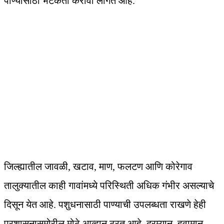
पाण्यासाठी भटकंती करावी लागत आहे.
जिल्ह्यातील जावळी, खटाव, माण, फलटण आणि कोरेगाव
तालुक्यातील काही गावांमध्ये परिस्थिती अधिक गंभीर असल्याचे
दिसून येत आहे. पशुधनासाठी पाण्याची उपलब्धता राखणे हेही
प्रशासनासमोरील मोठे आव्हान ठरत आहे. दरम्यान, हवामान