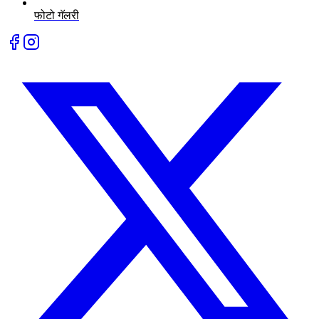
फोटो गॅलरी