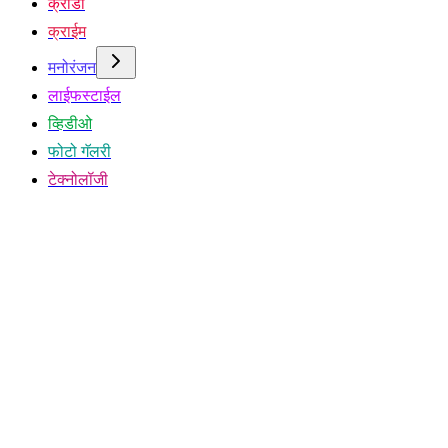
क्रीडा
क्राईम
मनोरंजन
लाईफस्टाईल
व्हिडीओ
फोटो गॅलरी
टेक्नोलॉजी