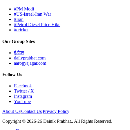
#PM Modi
#US-Israel-Iran War
#Iran
#Petrol Diesel Price Hike
#cricket
Our Group Sites
ई-पेपर
dailyprabhat.com
aarogyajagar.com
Follow Us
Facebook
Twitter / X
Instagram
YouTube
About Us
|
Contact Us
|
Privacy Policy
Copyright © 2026-26 Dainik Prabhat., All Rights Reserved.