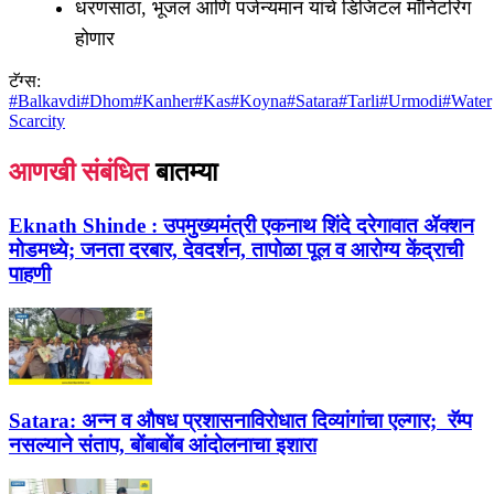
धरणसाठा, भूजल आणि पर्जन्यमान यांचे डिजिटल मॉनिटरिंग
होणार
टॅग्स:
#
Balkavdi
#
Dhom
#
Kanher
#
Kas
#
Koyna
#
Satara
#
Tarli
#
Urmodi
#
Water
Scarcity
आणखी संबंधित
बातम्या
Eknath Shinde :
उपमुख्यमंत्री एकनाथ शिंदे दरेगावात ॲक्शन
मोडमध्ये; जनता दरबार, देवदर्शन, तापोळा पूल व आरोग्य केंद्राची
पाहणी
Satara:
अन्न व औषध प्रशासनाविरोधात दिव्यांगांचा एल्गार; रॅम्प
नसल्याने संताप, बोंबाबोंब आंदोलनाचा इशारा