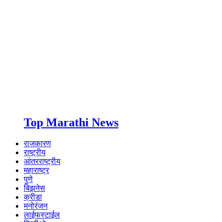
Top Marathi News
राजकारण
राष्ट्रीय
आंतरराष्ट्रीय
महाराष्ट्र
पुणे
बिझनेस
क्रीडा
मनोरंजन
लाईफस्टाईल