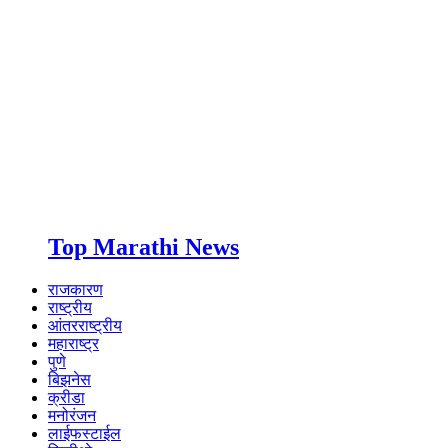
Top Marathi News
राजकारण
राष्ट्रीय
आंतरराष्ट्रीय
महाराष्ट्र
पुणे
बिझनेस
क्रीडा
मनोरंजन
लाईफस्टाईल