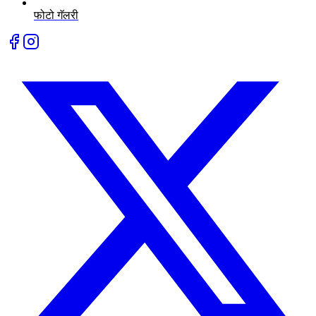
फोटो गॅलरी