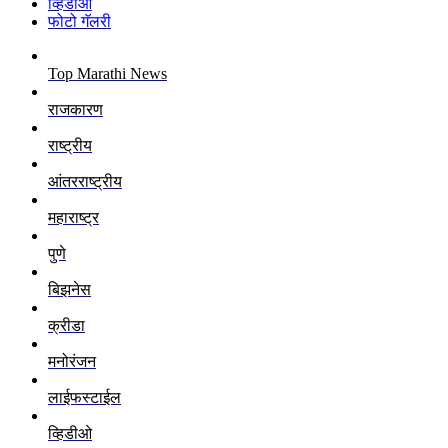
व्हिडीओ
फोटो गॅलरी
Top Marathi News
राजकारण
राष्ट्रीय
आंतरराष्ट्रीय
महाराष्ट्र
पुणे
बिझनेस
क्रीडा
मनोरंजन
लाईफस्टाईल
व्हिडीओ