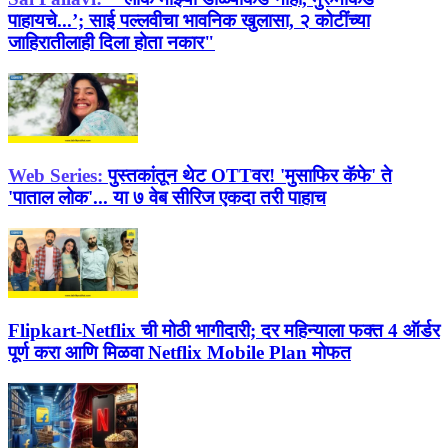
पाहायचे...’; साई पल्लवीचा भावनिक खुलासा, २ कोटींच्या
जाहिरातीलाही दिला होता नकार"
Web Series:
पुस्तकांतून थेट OTTवर! 'मुसाफिर कॅफे' ते
'पाताल लोक'... या ७ वेब सीरिज एकदा तरी पाहाच
Flipkart-Netflix ची मोठी भागीदारी; दर महिन्याला फक्त 4 ऑर्डर
पूर्ण करा आणि मिळवा Netflix Mobile Plan मोफत