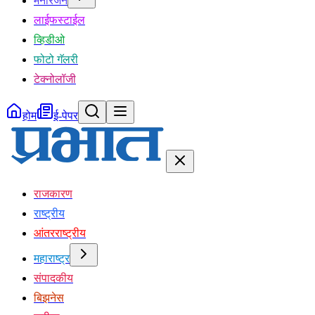
मनोरंजन
लाईफस्टाईल
व्हिडीओ
फोटो गॅलरी
टेक्नोलॉजी
होम
ई-पेपर
राजकारण
राष्ट्रीय
आंतरराष्ट्रीय
महाराष्ट्र
संपादकीय
बिझनेस