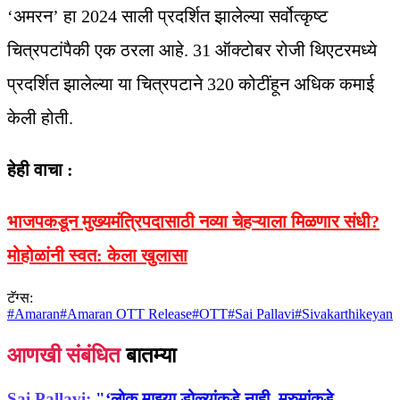
‘अमरन’ हा 2024 साली प्रदर्शित झालेल्या सर्वोत्कृष्ट
चित्रपटांपैकी एक ठरला आहे. 31 ऑक्टोबर रोजी थिएटरमध्ये
प्रदर्शित झालेल्या या चित्रपटाने 320 कोटींहून अधिक कमाई
केली होती.
हेही वाचा :
भाजपकडून मुख्यमंत्रि‍पदासाठी नव्या चेहऱ्याला मिळणार संधी?
मोहोळांनी स्वत: केला खुलासा
टॅग्स:
#
Amaran
#
Amaran OTT Release
#
OTT
#
Sai Pallavi
#
Sivakarthikeyan
आणखी संबंधित
बातम्या
Sai Pallavi:
"‘लोक माझ्या डोळ्यांकडे नाही, मुरुमांकडे