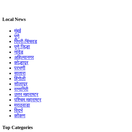
Local News
मुंबई
पुणे
पिंपरी-चिंचवड
पुणे जिल्हा
नांदेड
अहिल्यानगर
कोल्हापूर
परभणी
सातारा
हिंगोली
सोलापूर
रत्नागिरी
उत्तर महाराष्ट्र
पश्चिम महाराष्ट्र
मराठवाडा
विदर्भ
कोंकण
Top Categories