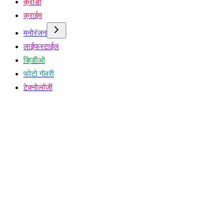
क्रीडा
क्राईम
मनोरंजन
लाईफस्टाईल
व्हिडीओ
फोटो गॅलरी
टेक्नोलॉजी