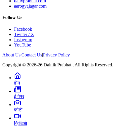
dailyprabhat.com
aarogyajagar.com
Follow Us
Facebook
Twitter / X
Instagram
YouTube
About Us
|
Contact Us
|
Privacy Policy
Copyright © 2026-26 Dainik Prabhat., All Rights Reserved.
होम
ई-पेपर
फोटो
व्हिडिओ