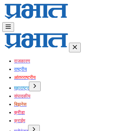
राजकारण
राष्ट्रीय
आंतरराष्ट्रीय
महाराष्ट्र
संपादकीय
बिझनेस
क्रीडा
क्राईम