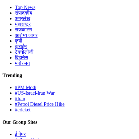
Top News
संपादकीय
अग्रलेख
महाराष्ट्र
राजकारण
आरोग्य जागर
कृषी
क्राईम
टेक्नोलॉजी
बिझनेस
मनोरंजन
Trending
#PM Modi
#US-Israel-Iran War
#Iran
#Petrol Diesel Price Hike
#cricket
Our Group Sites
ई-पेपर