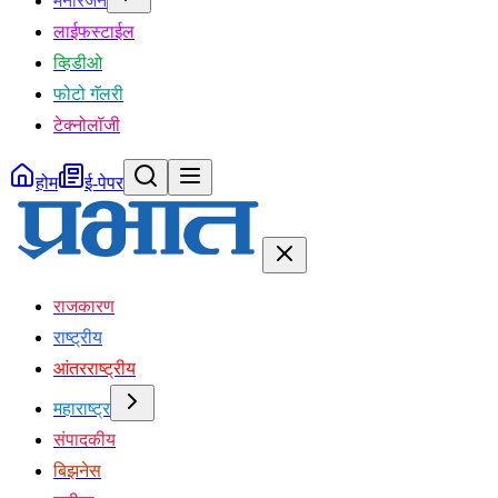
मनोरंजन
लाईफस्टाईल
व्हिडीओ
फोटो गॅलरी
टेक्नोलॉजी
होम
ई-पेपर
राजकारण
राष्ट्रीय
आंतरराष्ट्रीय
महाराष्ट्र
संपादकीय
बिझनेस