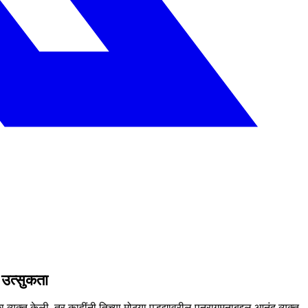
 उत्सुकता
च्छा व्यक्त केली. तर काहींनी तिच्या मोठ्या पडद्यावरील पुनरागमनाबद्दल आनंद व्यक्त