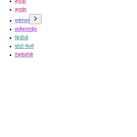
क्रीडा
क्राईम
मनोरंजन
लाईफस्टाईल
व्हिडीओ
फोटो गॅलरी
टेक्नोलॉजी