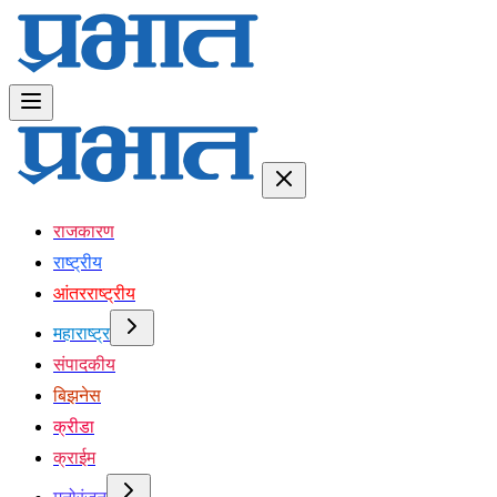
राजकारण
राष्ट्रीय
आंतरराष्ट्रीय
महाराष्ट्र
संपादकीय
बिझनेस
क्रीडा
क्राईम