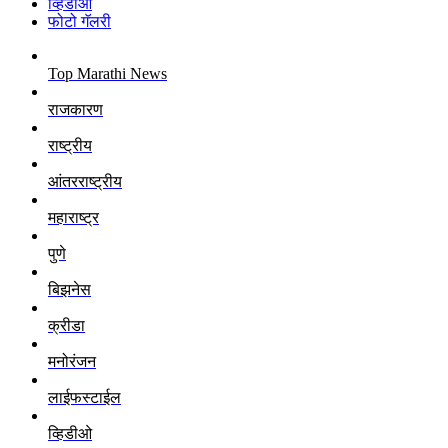
व्हिडीओ
फोटो गॅलरी
Top Marathi News
राजकारण
राष्ट्रीय
आंतरराष्ट्रीय
महाराष्ट्र
पुणे
बिझनेस
क्रीडा
मनोरंजन
लाईफस्टाईल
व्हिडीओ