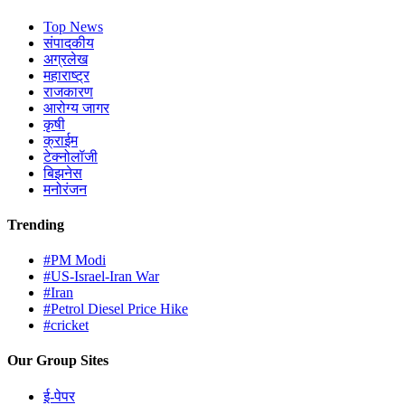
Top News
संपादकीय
अग्रलेख
महाराष्ट्र
राजकारण
आरोग्य जागर
कृषी
क्राईम
टेक्नोलॉजी
बिझनेस
मनोरंजन
Trending
#PM Modi
#US-Israel-Iran War
#Iran
#Petrol Diesel Price Hike
#cricket
Our Group Sites
ई-पेपर