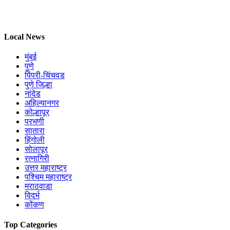
Local News
मुंबई
पुणे
पिंपरी-चिंचवड
पुणे जिल्हा
नांदेड
अहिल्यानगर
कोल्हापूर
परभणी
सातारा
हिंगोली
सोलापूर
रत्नागिरी
उत्तर महाराष्ट्र
पश्चिम महाराष्ट्र
मराठवाडा
विदर्भ
कोंकण
Top Categories