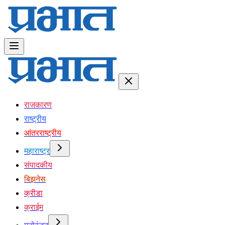
राजकारण
राष्ट्रीय
आंतरराष्ट्रीय
महाराष्ट्र
संपादकीय
बिझनेस
क्रीडा
क्राईम