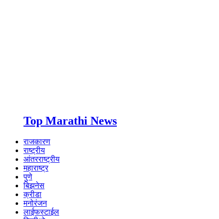
Top Marathi News
राजकारण
राष्ट्रीय
आंतरराष्ट्रीय
महाराष्ट्र
पुणे
बिझनेस
क्रीडा
मनोरंजन
लाईफस्टाईल