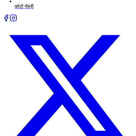
फोटो गॅलरी