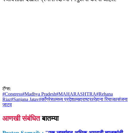
टॅग्स:
#
Congress
#
Madhya Pradesh
#
MAHARASHTRA
#
Rehana
Riaz
#
Sanjana Jatav
#
काँग्रेस
#
मध्य प्रदेश
#
महाराष्ट्र
#
रेहाना रियाज
#
संजना
जाटव
आणखी संबंधित
बातम्या
Pratap Sarnaik :
"एक लाखांहून अधिक अमराठी चालकांनी