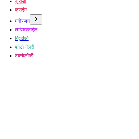
क्रीडा
क्राईम
मनोरंजन
लाईफस्टाईल
व्हिडीओ
फोटो गॅलरी
टेक्नोलॉजी