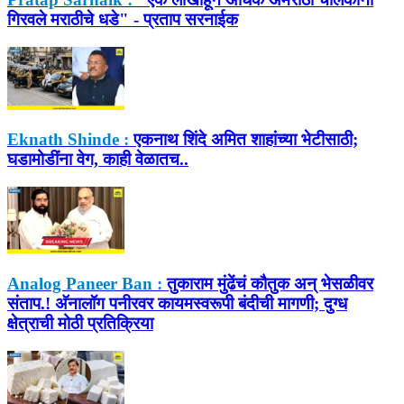
गिरवले मराठीचे धडे" - प्रताप सरनाईक
Eknath Shinde :
एकनाथ शिंदे अमित शाहांच्या भेटीसाठी;
घडामोडींना वेग, काही वेळातच..
Analog Paneer Ban :
तुकाराम मुंढेंचं कौतुक अन् भेसळीवर
संताप.! अ‍ॅनालॉग पनीरवर कायमस्वरूपी बंदीची मागणी; दुग्ध
क्षेत्राची मोठी प्रतिक्रिया