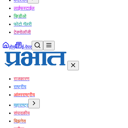
मनोरंजन
लाईफस्टाईल
व्हिडीओ
फोटो गॅलरी
टेक्नोलॉजी
होम
ई-पेपर
राजकारण
राष्ट्रीय
आंतरराष्ट्रीय
महाराष्ट्र
संपादकीय
बिझनेस