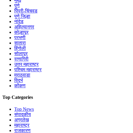
मुंबई
पुणे
पिंपरी-चिंचवड
पुणे जिल्हा
नांदेड
अहिल्यानगर
कोल्हापूर
परभणी
सातारा
हिंगोली
सोलापूर
रत्नागिरी
उत्तर महाराष्ट्र
पश्चिम महाराष्ट्र
मराठवाडा
विदर्भ
कोंकण
Top Categories
Top News
संपादकीय
अग्रलेख
महाराष्ट्र
राजकारण