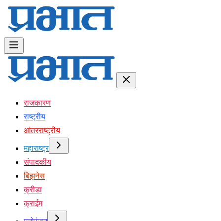
राजकारण
राष्ट्रीय
आंतरराष्ट्रीय
महाराष्ट्र
संपादकीय
बिझनेस
क्रीडा
क्राईम