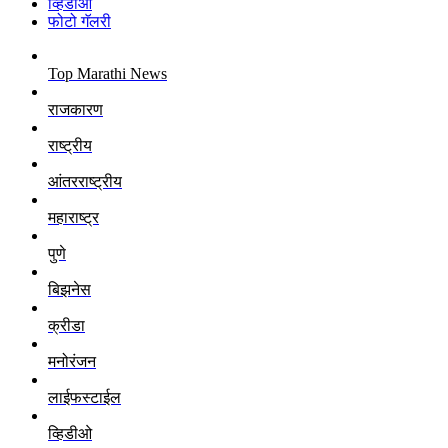
व्हिडीओ
फोटो गॅलरी
Top Marathi News
राजकारण
राष्ट्रीय
आंतरराष्ट्रीय
महाराष्ट्र
पुणे
बिझनेस
क्रीडा
मनोरंजन
लाईफस्टाईल
व्हिडीओ