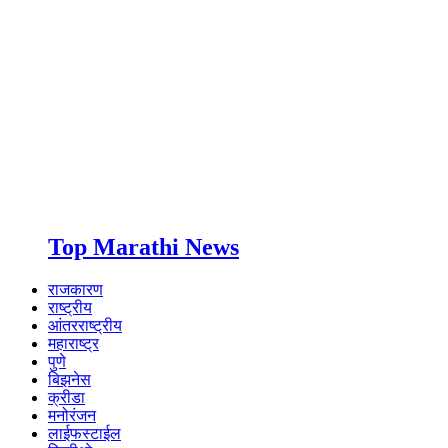
Top Marathi News
राजकारण
राष्ट्रीय
आंतरराष्ट्रीय
महाराष्ट्र
पुणे
बिझनेस
क्रीडा
मनोरंजन
लाईफस्टाईल