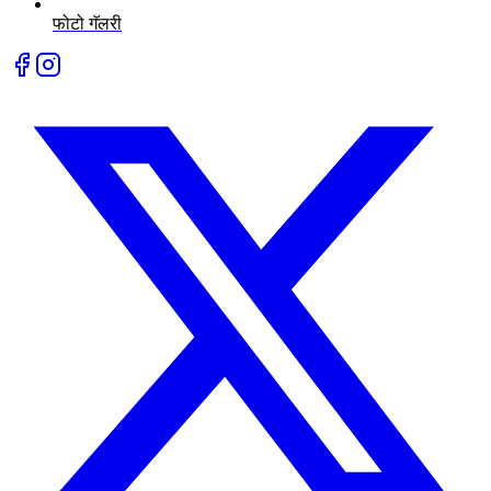
फोटो गॅलरी