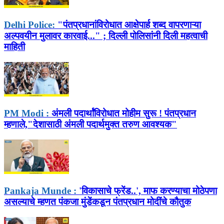
Delhi Police:
"पंतप्रधानांविरोधात आक्षेपार्ह शब्द वापरणाऱ्या
अल्पवयीन मुलावर कारवाई..." ; दिल्ली पोलिसांनी दिली महत्वाची
माहिती
PM Modi :
अंमली पदार्थांविरोधात मोहीम सुरू ! पंतप्रधान
म्हणाले,"देशासाठी अंमली पदार्थमुक्त तरुण आवश्यक"
Pankaja Munde :
'विकासाचे फ्रेंड..', माफ करण्याचा मोठेपणा
असल्याचे म्हणत पंकजा मुंडेंकडून पंतप्रधान मोदींचे कौतुक