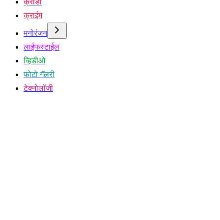
क्रीडा
क्राईम
मनोरंजन
लाईफस्टाईल
व्हिडीओ
फोटो गॅलरी
टेक्नोलॉजी