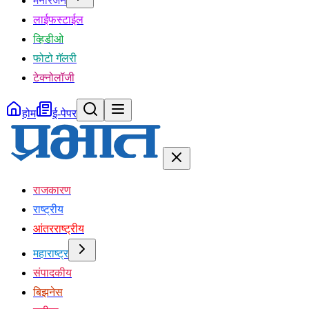
मनोरंजन
लाईफस्टाईल
व्हिडीओ
फोटो गॅलरी
टेक्नोलॉजी
होम
ई-पेपर
राजकारण
राष्ट्रीय
आंतरराष्ट्रीय
महाराष्ट्र
संपादकीय
बिझनेस