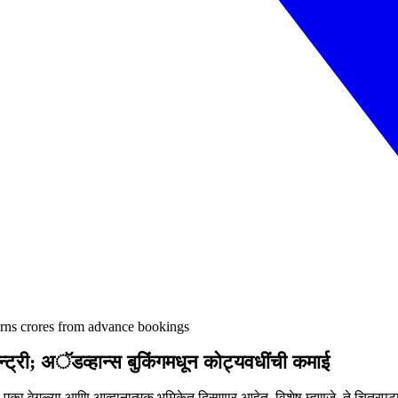
earns crores from advance bookings
्ट्री; अॅडव्हान्स बुकिंगमधून कोट्यवधींची कमाई
चरण एका वेगळ्या आणि आव्हानात्मक भूमिकेत दिसणार आहेत. विशेष म्हणजे, ते चित्रप