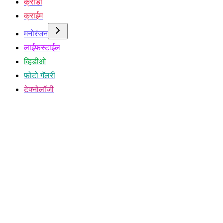
क्रीडा
क्राईम
मनोरंजन
लाईफस्टाईल
व्हिडीओ
फोटो गॅलरी
टेक्नोलॉजी