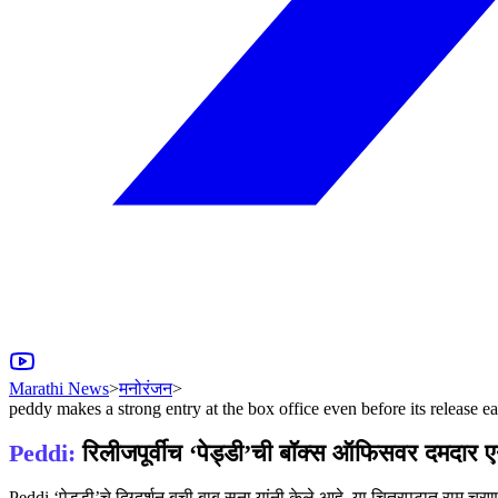
Marathi News
>
मनोरंजन
>
peddy makes a strong entry at the box office even before its release 
Peddi:
रिलीजपूर्वीच ‘पेड्डी’ची बॉक्स ऑफिसवर दमदार एन
Peddi ‘पेड्डी’चे दिग्दर्शन बुची बाबू सना यांनी केले आहे. या चित्रपटात राम 