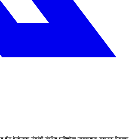
टात तीन वेगवेगळ्या खेळांशी संबंधित व्यक्तिरेखा साकारताना पाहायला मिळणार