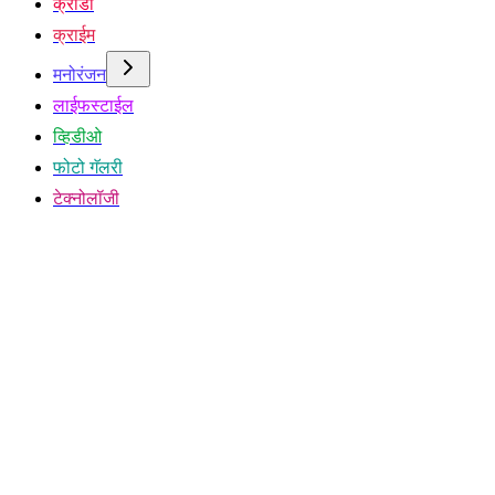
क्रीडा
क्राईम
मनोरंजन
लाईफस्टाईल
व्हिडीओ
फोटो गॅलरी
टेक्नोलॉजी