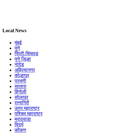
Local News
मुंबई
पुणे
पिंपरी-चिंचवड
पुणे जिल्हा
नांदेड
अहिल्यानगर
कोल्हापूर
परभणी
सातारा
हिंगोली
सोलापूर
रत्नागिरी
उत्तर महाराष्ट्र
पश्चिम महाराष्ट्र
मराठवाडा
विदर्भ
कोंकण