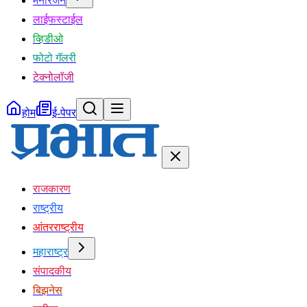
मनोरंजन
लाईफस्टाईल
व्हिडीओ
फोटो गॅलरी
टेक्नोलॉजी
होम
ई-पेपर
राजकारण
राष्ट्रीय
आंतरराष्ट्रीय
महाराष्ट्र
संपादकीय
बिझनेस