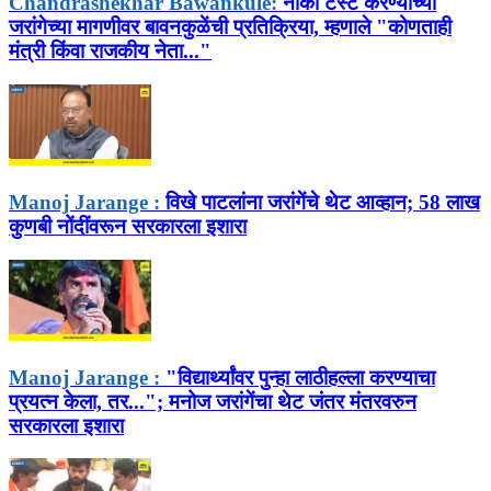
Chandrashekhar Bawankule:
नार्को टेस्ट करण्याच्या
जरांगेच्या मागणीवर बावनकुळेंची प्रतिक्रिया, म्हणाले "कोणताही
मंत्री किंवा राजकीय नेता..."
Manoj Jarange :
विखे पाटलांना जरांगेंचे थेट आव्हान; 58 लाख
कुणबी नोंदींवरून सरकारला इशारा
Manoj Jarange :
"विद्यार्थ्यांवर पुन्हा लाठीहल्ला करण्याचा
प्रयत्न केला, तर..."; मनोज जरांगेंचा थेट जंतर मंतरवरुन
सरकारला इशारा