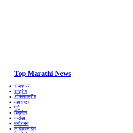
Top Marathi News
राजकारण
राष्ट्रीय
आंतरराष्ट्रीय
महाराष्ट्र
पुणे
बिझनेस
क्रीडा
मनोरंजन
लाईफस्टाईल