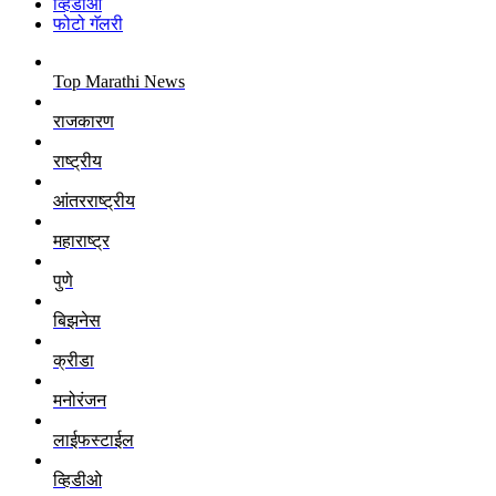
व्हिडीओ
फोटो गॅलरी
Top Marathi News
राजकारण
राष्ट्रीय
आंतरराष्ट्रीय
महाराष्ट्र
पुणे
बिझनेस
क्रीडा
मनोरंजन
लाईफस्टाईल
व्हिडीओ