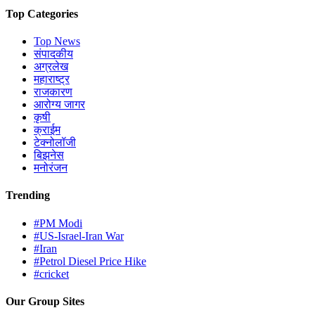
Top Categories
Top News
संपादकीय
अग्रलेख
महाराष्ट्र
राजकारण
आरोग्य जागर
कृषी
क्राईम
टेक्नोलॉजी
बिझनेस
मनोरंजन
Trending
#PM Modi
#US-Israel-Iran War
#Iran
#Petrol Diesel Price Hike
#cricket
Our Group Sites