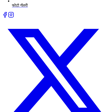
फोटो गॅलरी