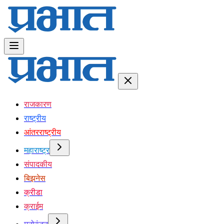
राजकारण
राष्ट्रीय
आंतरराष्ट्रीय
महाराष्ट्र
संपादकीय
बिझनेस
क्रीडा
क्राईम