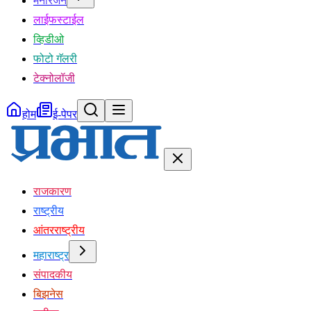
मनोरंजन
लाईफस्टाईल
व्हिडीओ
फोटो गॅलरी
टेक्नोलॉजी
होम
ई-पेपर
राजकारण
राष्ट्रीय
आंतरराष्ट्रीय
महाराष्ट्र
संपादकीय
बिझनेस