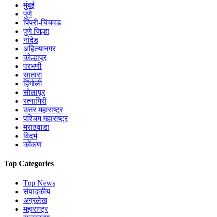
मुंबई
पुणे
पिंपरी-चिंचवड
पुणे जिल्हा
नांदेड
अहिल्यानगर
कोल्हापूर
परभणी
सातारा
हिंगोली
सोलापूर
रत्नागिरी
उत्तर महाराष्ट्र
पश्चिम महाराष्ट्र
मराठवाडा
विदर्भ
कोंकण
Top Categories
Top News
संपादकीय
अग्रलेख
महाराष्ट्र