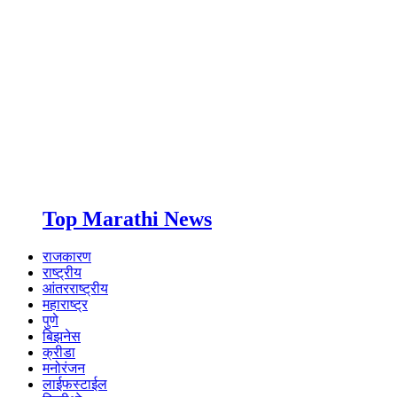
Top Marathi News
राजकारण
राष्ट्रीय
आंतरराष्ट्रीय
महाराष्ट्र
पुणे
बिझनेस
क्रीडा
मनोरंजन
लाईफस्टाईल