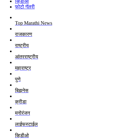
व्हिडीओ
फोटो गॅलरी
Top Marathi News
राजकारण
राष्ट्रीय
आंतरराष्ट्रीय
महाराष्ट्र
पुणे
बिझनेस
क्रीडा
मनोरंजन
लाईफस्टाईल
व्हिडीओ