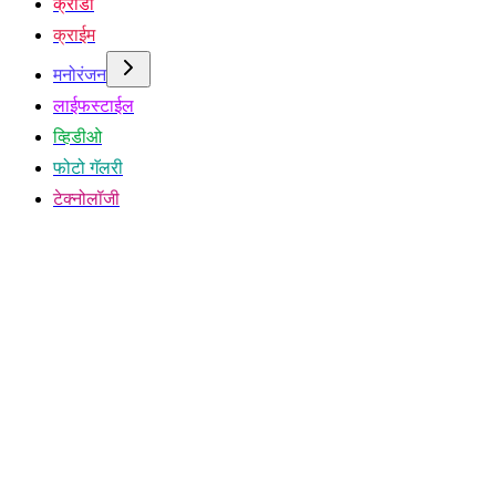
क्रीडा
क्राईम
मनोरंजन
लाईफस्टाईल
व्हिडीओ
फोटो गॅलरी
टेक्नोलॉजी