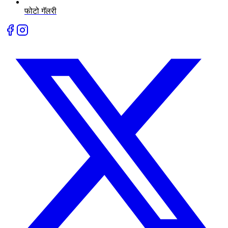
फोटो गॅलरी