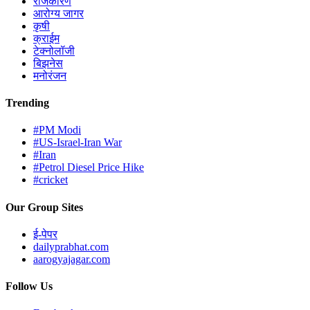
राजकारण
आरोग्य जागर
कृषी
क्राईम
टेक्नोलॉजी
बिझनेस
मनोरंजन
Trending
#PM Modi
#US-Israel-Iran War
#Iran
#Petrol Diesel Price Hike
#cricket
Our Group Sites
ई-पेपर
dailyprabhat.com
aarogyajagar.com
Follow Us