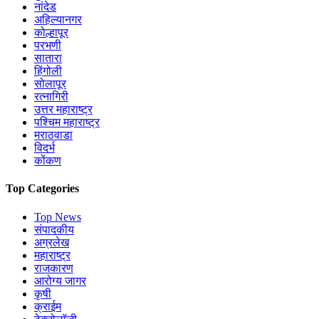
नांदेड
अहिल्यानगर
कोल्हापूर
परभणी
सातारा
हिंगोली
सोलापूर
रत्नागिरी
उत्तर महाराष्ट्र
पश्चिम महाराष्ट्र
मराठवाडा
विदर्भ
कोंकण
Top Categories
Top News
संपादकीय
अग्रलेख
महाराष्ट्र
राजकारण
आरोग्य जागर
कृषी
क्राईम