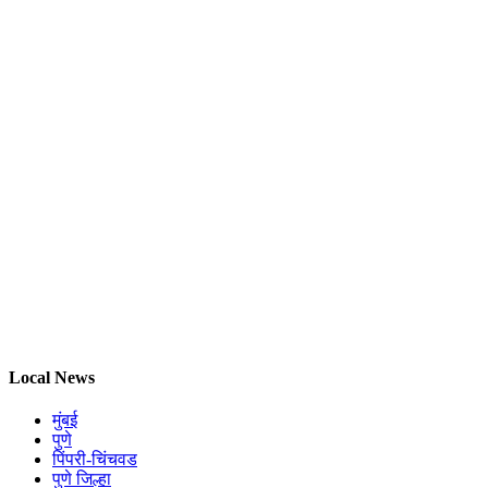
Local News
मुंबई
पुणे
पिंपरी-चिंचवड
पुणे जिल्हा