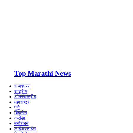
Top Marathi News
राजकारण
राष्ट्रीय
आंतरराष्ट्रीय
महाराष्ट्र
पुणे
बिझनेस
क्रीडा
मनोरंजन
लाईफस्टाईल