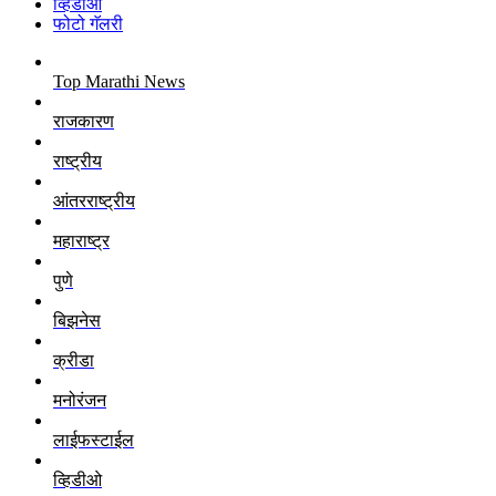
व्हिडीओ
फोटो गॅलरी
Top Marathi News
राजकारण
राष्ट्रीय
आंतरराष्ट्रीय
महाराष्ट्र
पुणे
बिझनेस
क्रीडा
मनोरंजन
लाईफस्टाईल
व्हिडीओ