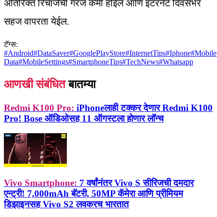
अतिरिक्त रिचार्जची गरज कमी होईल आणि इंटरनेट दिवसभर
सहज वापरता येईल.
टॅग्स:
#
Android
#
DataSaver
#
GooglePlayStore
#
InternetTips
#
Iphone
#
Mobile
Data
#
MobileSettings
#
SmartphoneTips
#
TechNews
#
Whatsapp
आणखी संबंधित
बातम्या
Redmi K100 Pro:
iPhoneलाही टक्कर देणार Redmi K100
Pro! Bose ऑडिओसह 11 ऑगस्टला होणार लॉन्च
Vivo Smartphone:
7 वर्षांनंतर Vivo S सीरिजची दमदार
एन्ट्री! 7,000mAh बॅटरी, 50MP कॅमेरा आणि प्रीमियम
डिझाइनसह Vivo S2 लवकरच भारतात