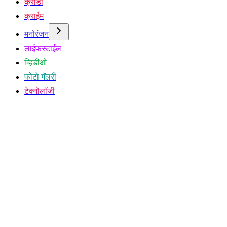
क्रीडा
क्राईम
मनोरंजन
लाईफस्टाईल
व्हिडीओ
फोटो गॅलरी
टेक्नोलॉजी