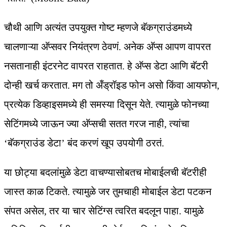
चौथी आणि अत्यंत उपयुक्त गोष्ट म्हणजे बॅकग्राउंडमध्ये
चालणाऱ्या अ‍ॅप्सवर नियंत्रण ठेवणं. अनेक अ‍ॅप्स आपण वापरत
नसतानाही इंटरनेट वापरत राहतात. हे अ‍ॅप्स डेटा आणि बॅटरी
दोन्ही खर्च करतात. मग तो अँड्रॉइड फोन असो किंवा आयफोन,
प्रत्येक डिव्हाइसमध्ये ही समस्या दिसून येते. त्यामुळे फोनच्या
सेटिंगमध्ये जाऊन ज्या अ‍ॅप्सची सतत गरज नाही, त्यांचा
‘बॅकग्राउंड डेटा’ बंद करणं खूप उपयोगी ठरतं.
या छोट्या बदलांमुळे डेटा वाचण्यासोबतच मोबाईलची बॅटरीही
जास्त काळ टिकते. त्यामुळे जर तुमचाही मोबाईल डेटा पटकन
संपत असेल, तर या चार सेटिंग्स त्वरित बदलून पाहा. यामुळे