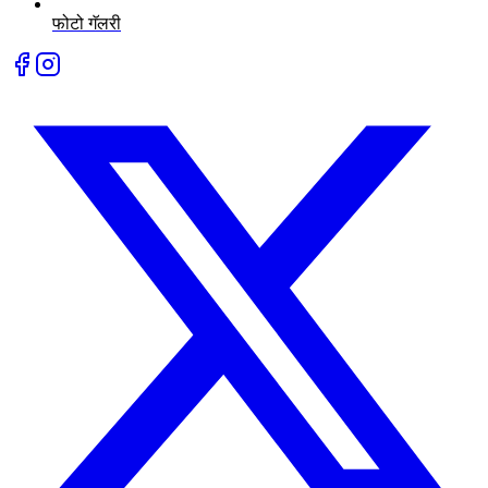
फोटो गॅलरी