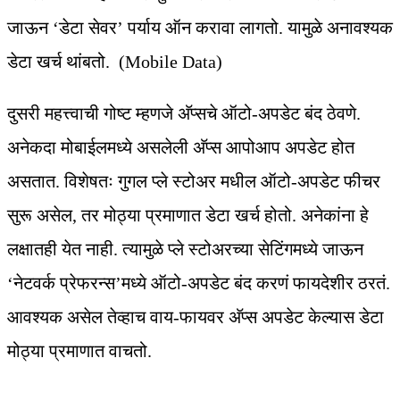
जाऊन ‘डेटा सेवर’ पर्याय ऑन करावा लागतो. यामुळे अनावश्यक
डेटा खर्च थांबतो. (Mobile Data)
दुसरी महत्त्वाची गोष्ट म्हणजे अ‍ॅप्सचे ऑटो-अपडेट बंद ठेवणे.
अनेकदा मोबाईलमध्ये असलेली अ‍ॅप्स आपोआप अपडेट होत
असतात. विशेषतः गुगल प्ले स्टोअर मधील ऑटो-अपडेट फीचर
सुरू असेल, तर मोठ्या प्रमाणात डेटा खर्च होतो. अनेकांना हे
लक्षातही येत नाही. त्यामुळे प्ले स्टोअरच्या सेटिंगमध्ये जाऊन
‘नेटवर्क प्रेफरन्स’मध्ये ऑटो-अपडेट बंद करणं फायदेशीर ठरतं.
आवश्यक असेल तेव्हाच वाय-फायवर अ‍ॅप्स अपडेट केल्यास डेटा
मोठ्या प्रमाणात वाचतो.