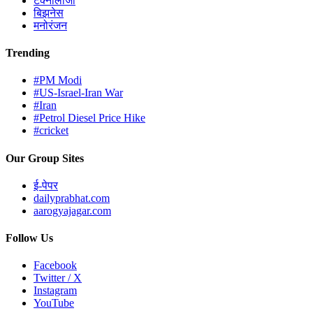
टेक्नोलॉजी
बिझनेस
मनोरंजन
Trending
#PM Modi
#US-Israel-Iran War
#Iran
#Petrol Diesel Price Hike
#cricket
Our Group Sites
ई-पेपर
dailyprabhat.com
aarogyajagar.com
Follow Us
Facebook
Twitter / X
Instagram
YouTube