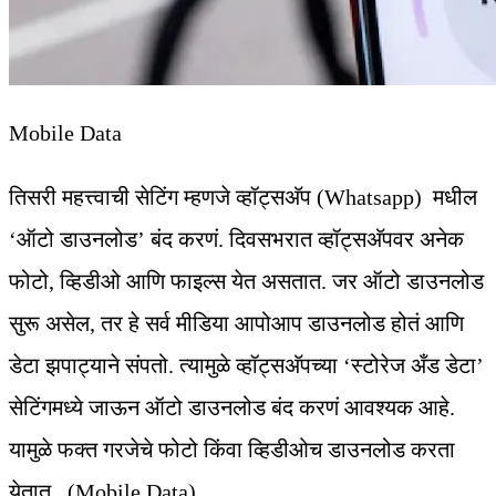
Mobile Data
तिसरी महत्त्वाची सेटिंग म्हणजे व्हॉट्सअ‍ॅप (Whatsapp) मधील
‘ऑटो डाउनलोड’ बंद करणं. दिवसभरात व्हॉट्सअ‍ॅपवर अनेक
फोटो, व्हिडीओ आणि फाइल्स येत असतात. जर ऑटो डाउनलोड
सुरू असेल, तर हे सर्व मीडिया आपोआप डाउनलोड होतं आणि
डेटा झपाट्याने संपतो. त्यामुळे व्हॉट्सअ‍ॅपच्या ‘स्टोरेज अँड डेटा’
सेटिंगमध्ये जाऊन ऑटो डाउनलोड बंद करणं आवश्यक आहे.
यामुळे फक्त गरजेचे फोटो किंवा व्हिडीओच डाउनलोड करता
येतात. (Mobile Data)