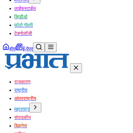
मनोरंजन
लाईफस्टाईल
व्हिडीओ
फोटो गॅलरी
टेक्नोलॉजी
होम
ई-पेपर
राजकारण
राष्ट्रीय
आंतरराष्ट्रीय
महाराष्ट्र
संपादकीय
बिझनेस