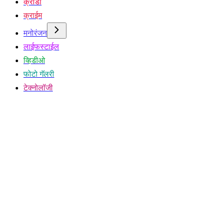
क्रीडा
क्राईम
मनोरंजन
लाईफस्टाईल
व्हिडीओ
फोटो गॅलरी
टेक्नोलॉजी