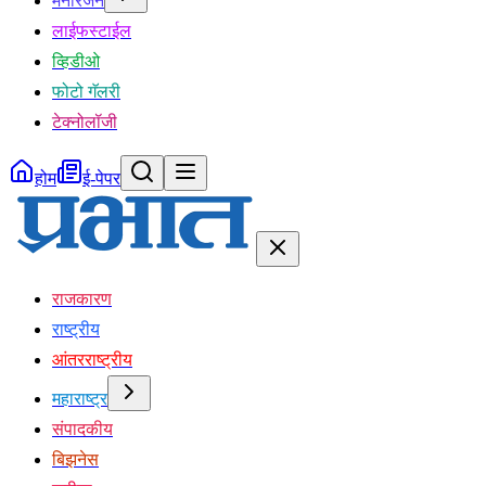
मनोरंजन
लाईफस्टाईल
व्हिडीओ
फोटो गॅलरी
टेक्नोलॉजी
होम
ई-पेपर
राजकारण
राष्ट्रीय
आंतरराष्ट्रीय
महाराष्ट्र
संपादकीय
बिझनेस