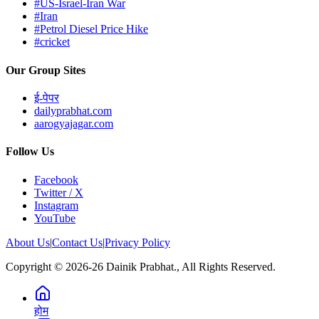
#US-Israel-Iran War
#Iran
#Petrol Diesel Price Hike
#cricket
Our Group Sites
ई-पेपर
dailyprabhat.com
aarogyajagar.com
Follow Us
Facebook
Twitter / X
Instagram
YouTube
About Us
|
Contact Us
|
Privacy Policy
Copyright © 2026-26 Dainik Prabhat., All Rights Reserved.
होम