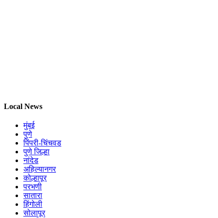
Local News
मुंबई
पुणे
पिंपरी-चिंचवड
पुणे जिल्हा
नांदेड
अहिल्यानगर
कोल्हापूर
परभणी
सातारा
हिंगोली
सोलापूर