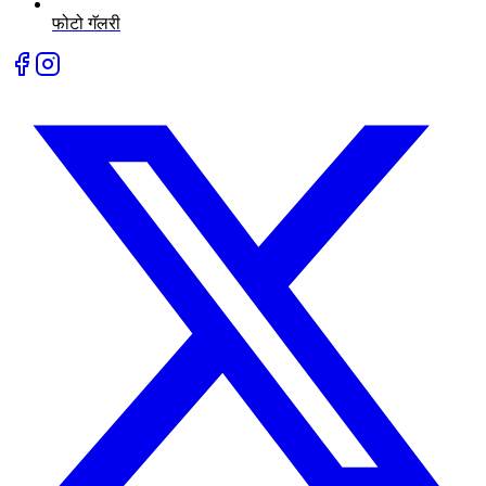
फोटो गॅलरी