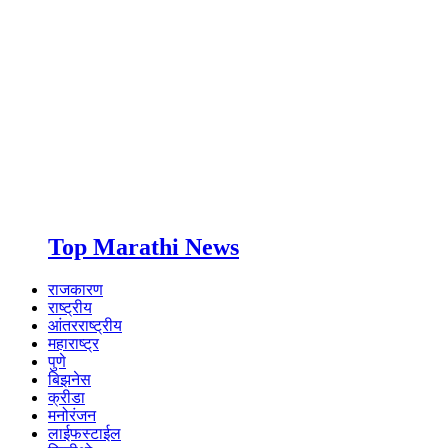
Top Marathi News
राजकारण
राष्ट्रीय
आंतरराष्ट्रीय
महाराष्ट्र
पुणे
बिझनेस
क्रीडा
मनोरंजन
लाईफस्टाईल