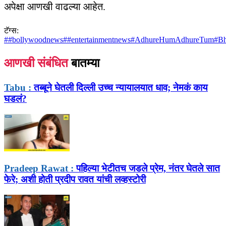
अपेक्षा आणखी वाढल्या आहेत.
टॅग्स:
#
#bollywoodnews
#
#entertainmentnews
#
AdhureHumAdhureTum
#
Bh
आणखी संबंधित
बातम्या
Tabu :
तब्बूने घेतली दिल्ली उच्च न्यायालयात धाव; नेमकं काय
घडलं?
Pradeep Rawat :
पहिल्या भेटीतच जडले प्रेम, नंतर घेतले सात
फेरे; अशी होती प्रदीप रावत यांची लव्हस्टोरी