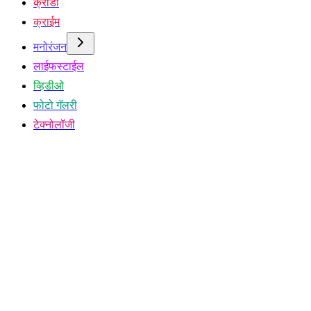
क्रीडा
क्राईम
मनोरंजन
लाईफस्टाईल
व्हिडीओ
फोटो गॅलरी
टेक्नोलॉजी