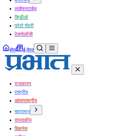
मनोरंजन
लाईफस्टाईल
व्हिडीओ
फोटो गॅलरी
टेक्नोलॉजी
होम
ई-पेपर
राजकारण
राष्ट्रीय
आंतरराष्ट्रीय
महाराष्ट्र
संपादकीय
बिझनेस