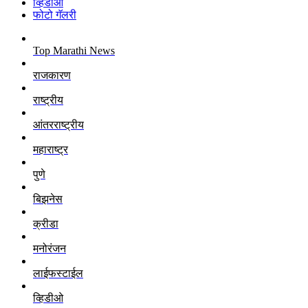
व्हिडीओ
फोटो गॅलरी
Top Marathi News
राजकारण
राष्ट्रीय
आंतरराष्ट्रीय
महाराष्ट्र
पुणे
बिझनेस
क्रीडा
मनोरंजन
लाईफस्टाईल
व्हिडीओ