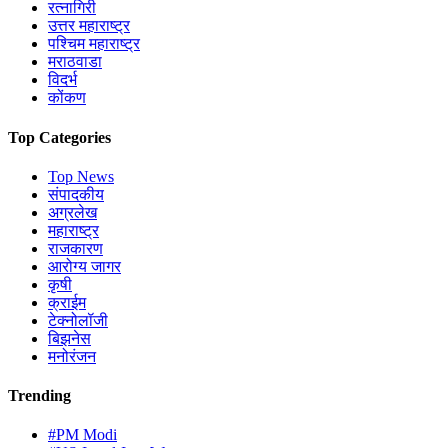
रत्नागिरी
उत्तर महाराष्ट्र
पश्चिम महाराष्ट्र
मराठवाडा
विदर्भ
कोंकण
Top Categories
Top News
संपादकीय
अग्रलेख
महाराष्ट्र
राजकारण
आरोग्य जागर
कृषी
क्राईम
टेक्नोलॉजी
बिझनेस
मनोरंजन
Trending
#PM Modi