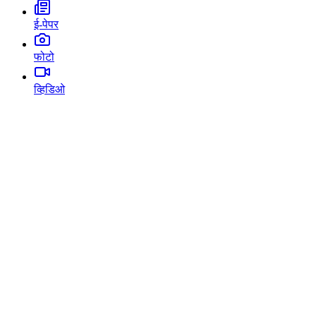
ई-पेपर
फोटो
व्हिडिओ