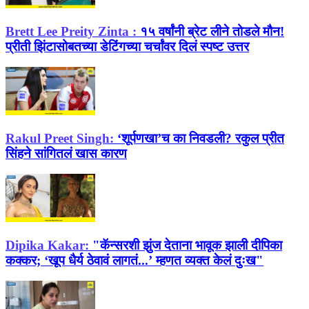
Brett Lee Preity Zinta :
१५ वर्षांनी ब्रेट लीने तोडले मौन!
प्रीती झिंटासोबतच्या डेटिंगच्या चर्चांवर दिलं स्पष्ट उत्तर
Rakul Preet Singh:
‘शूर्पणखा’च का निवडली? रकुल प्रीत
सिंहने सांगितलं खास कारण
Dipika Kakar:
"कॅन्सरशी झुंज देताना भावूक झाली दीपिका
कक्कर; ‘खूप धैर्य ठेवावं लागतं...’ म्हणत व्यक्त केलं दुःख"