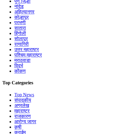
पुणे जिल्हा
नांदेड
अहिल्यानगर
कोल्हापूर
परभणी
सातारा
हिंगोली
सोलापूर
रत्नागिरी
उत्तर महाराष्ट्र
पश्चिम महाराष्ट्र
मराठवाडा
विदर्भ
कोंकण
Top Categories
Top News
संपादकीय
अग्रलेख
महाराष्ट्र
राजकारण
आरोग्य जागर
कृषी
क्राईम