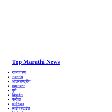
Top Marathi News
राजकारण
राष्ट्रीय
आंतरराष्ट्रीय
महाराष्ट्र
पुणे
बिझनेस
क्रीडा
मनोरंजन
लाईफस्टाईल