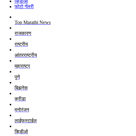
व्हिडीओ
फोटो गॅलरी
Top Marathi News
राजकारण
राष्ट्रीय
आंतरराष्ट्रीय
महाराष्ट्र
पुणे
बिझनेस
क्रीडा
मनोरंजन
लाईफस्टाईल
व्हिडीओ