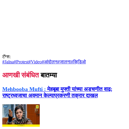
टॅग्स:
#
Jalna
#
Protest
#
Video
#
आंदोलन
#
जालना
#
व्हिडिओ
आणखी संबंधित
बातम्या
Mehbooba Mufti :
मेहबूबा मुफ्ती यांच्या अडचणीत वाढ;
राष्ट्रध्वजाचा अवमान केल्याप्रकरणी तक्रार दाखल