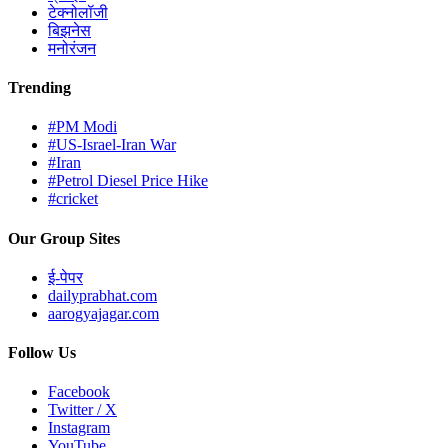
टेक्नोलॉजी
बिझनेस
मनोरंजन
Trending
#PM Modi
#US-Israel-Iran War
#Iran
#Petrol Diesel Price Hike
#cricket
Our Group Sites
ई-पेपर
dailyprabhat.com
aarogyajagar.com
Follow Us
Facebook
Twitter / X
Instagram
YouTube