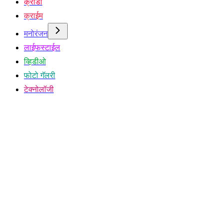
क्रीडा
क्राईम
मनोरंजन
लाईफस्टाईल
व्हिडीओ
फोटो गॅलरी
टेक्नोलॉजी