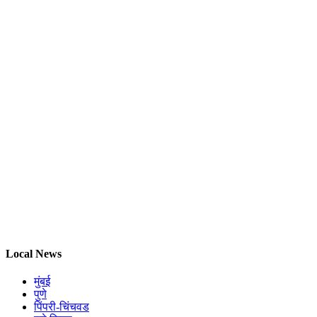
Local News
मुंबई
पुणे
पिंपरी-चिंचवड