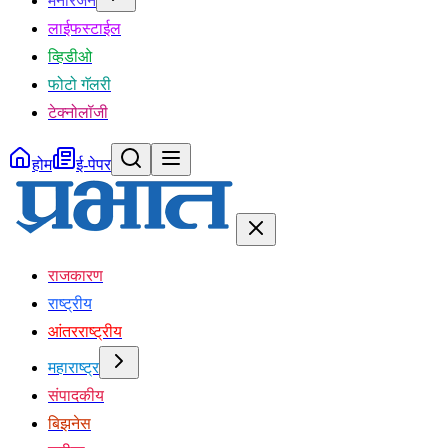
मनोरंजन
लाईफस्टाईल
व्हिडीओ
फोटो गॅलरी
टेक्नोलॉजी
होम
ई-पेपर
राजकारण
राष्ट्रीय
आंतरराष्ट्रीय
महाराष्ट्र
संपादकीय
बिझनेस