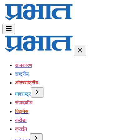
राजकारण
राष्ट्रीय
आंतरराष्ट्रीय
महाराष्ट्र
संपादकीय
बिझनेस
क्रीडा
क्राईम