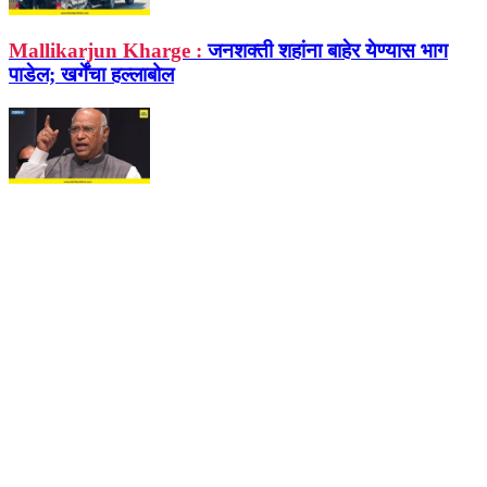
Mallikarjun Kharge :
जनशक्ती शहांना बाहेर येण्यास भाग
पाडेल; खर्गेंचा हल्लाबोल