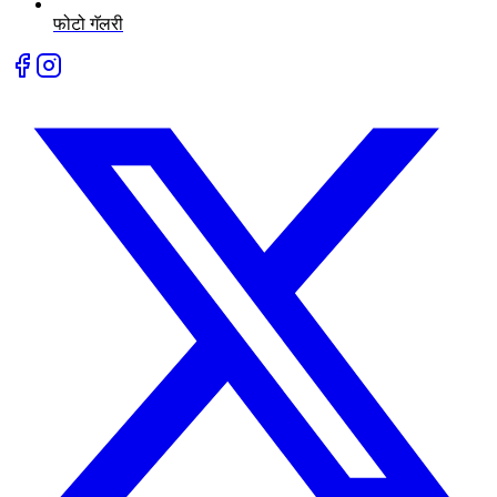
फोटो गॅलरी