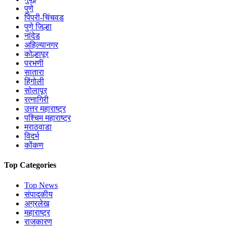
पुणे
पिंपरी-चिंचवड
पुणे जिल्हा
नांदेड
अहिल्यानगर
कोल्हापूर
परभणी
सातारा
हिंगोली
सोलापूर
रत्नागिरी
उत्तर महाराष्ट्र
पश्चिम महाराष्ट्र
मराठवाडा
विदर्भ
कोंकण
Top Categories
Top News
संपादकीय
अग्रलेख
महाराष्ट्र
राजकारण