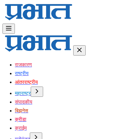
राजकारण
राष्ट्रीय
आंतरराष्ट्रीय
महाराष्ट्र
संपादकीय
बिझनेस
क्रीडा
क्राईम