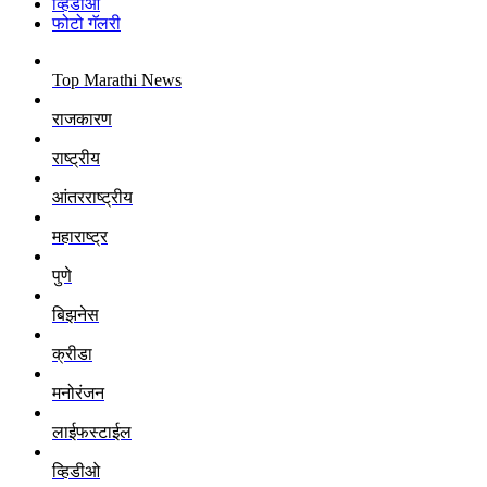
व्हिडीओ
फोटो गॅलरी
Top Marathi News
राजकारण
राष्ट्रीय
आंतरराष्ट्रीय
महाराष्ट्र
पुणे
बिझनेस
क्रीडा
मनोरंजन
लाईफस्टाईल
व्हिडीओ