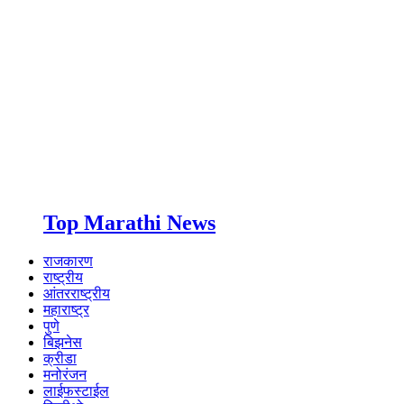
Top Marathi News
राजकारण
राष्ट्रीय
आंतरराष्ट्रीय
महाराष्ट्र
पुणे
बिझनेस
क्रीडा
मनोरंजन
लाईफस्टाईल