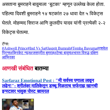
असताना बुमराहने बावुमाला ‘बुटका’ म्हणून उल्लेख केला होता.
पहिल्या दिवशी बुमराहने १४ षटकांत २७ धावा देत ५ विकेट्स
घेतले. मोहम्मद सिराज आणि कुलदीप यादव यांनी प्रत्येकी २-२
विकेट्स घेतल्या.
टॅग्स:
#
Ashwell Prince
#
Ind Vs Sa
#
Jasprit Bumrah
#
Temba Bavuma
#
एशवेल
प्रिन्स
#
क्रिकेट न्यूज
#
जसप्रीत बुमराह
#
टेम्बा बावुमा
#
भारत विरुद्ध दक्षिण
आफ्रिका
आणखी संबंधित
बातम्या
Sarfaraz Emotional Post :
"मी सर्वस्व पणाला लावून
लढेन!"; श्रीलंका मालिकेतून डच्चू मिळताच सर्फराझ खानची
इन्स्टावर भावुक पोस्ट व्हायरल