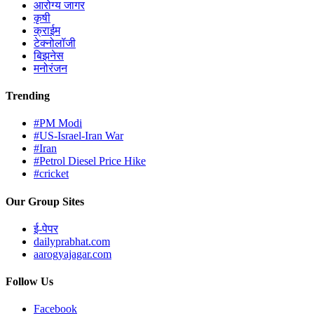
आरोग्य जागर
कृषी
क्राईम
टेक्नोलॉजी
बिझनेस
मनोरंजन
Trending
#PM Modi
#US-Israel-Iran War
#Iran
#Petrol Diesel Price Hike
#cricket
Our Group Sites
ई-पेपर
dailyprabhat.com
aarogyajagar.com
Follow Us
Facebook