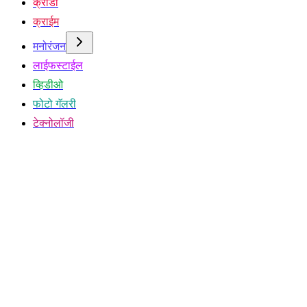
क्रीडा
क्राईम
मनोरंजन
लाईफस्टाईल
व्हिडीओ
फोटो गॅलरी
टेक्नोलॉजी