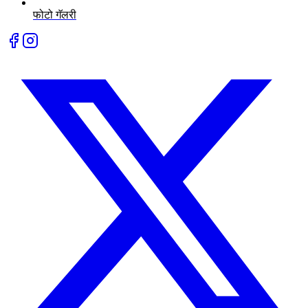
फोटो गॅलरी