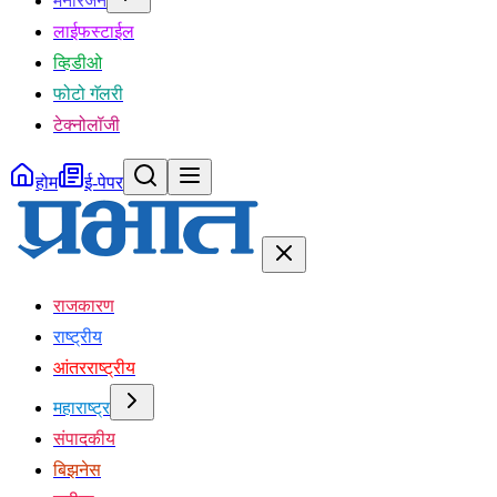
मनोरंजन
लाईफस्टाईल
व्हिडीओ
फोटो गॅलरी
टेक्नोलॉजी
होम
ई-पेपर
राजकारण
राष्ट्रीय
आंतरराष्ट्रीय
महाराष्ट्र
संपादकीय
बिझनेस