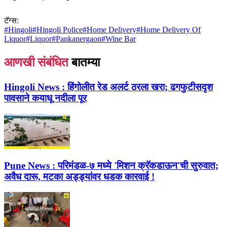
टॅग्स:
#
Hingoli
#
Hingoli Police
#
Home Delivery
#
Home Delivery Of
Liquor
#
Liquor
#
Pankanergaon
#
Wine Bar
आणखी संबंधित
बातम्या
Hingoli News :
हिंगोलीत रेड अलर्ट ठरला खरा; ढगफुटीसदृश
पावसाने कयाधू नदीला पूर
Pune News :
परिमंडळ-७ मध्ये 'मिशन क्रॅकडाऊन'ची सुरुवात;
अवैध दारू, मटका अड्ड्यांवर धडक कारवाई !