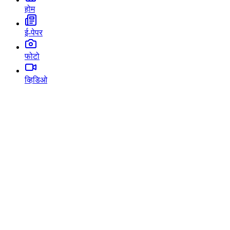
होम
ई-पेपर
फोटो
व्हिडिओ