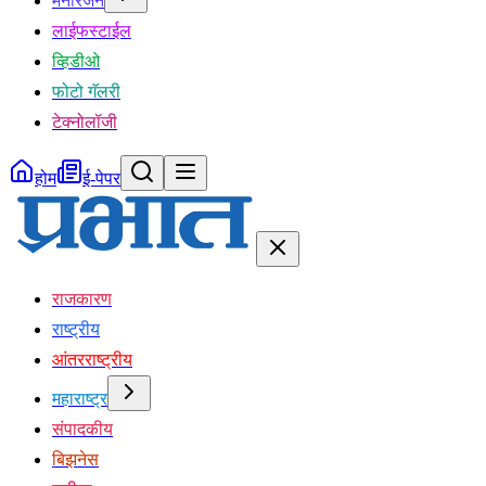
मनोरंजन
लाईफस्टाईल
व्हिडीओ
फोटो गॅलरी
टेक्नोलॉजी
होम
ई-पेपर
राजकारण
राष्ट्रीय
आंतरराष्ट्रीय
महाराष्ट्र
संपादकीय
बिझनेस