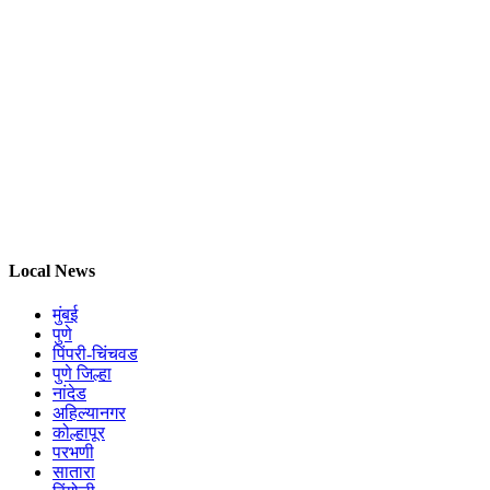
Local News
मुंबई
पुणे
पिंपरी-चिंचवड
पुणे जिल्हा
नांदेड
अहिल्यानगर
कोल्हापूर
परभणी
सातारा