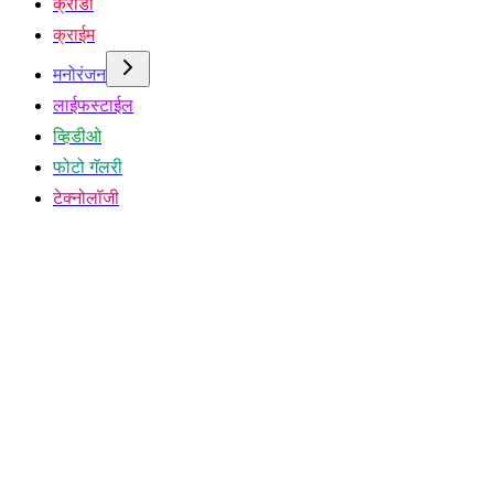
क्रीडा
क्राईम
मनोरंजन
लाईफस्टाईल
व्हिडीओ
फोटो गॅलरी
टेक्नोलॉजी