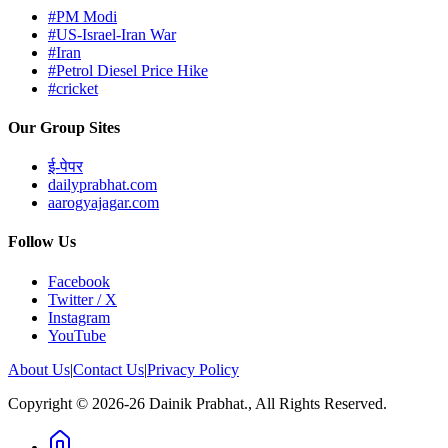
#PM Modi
#US-Israel-Iran War
#Iran
#Petrol Diesel Price Hike
#cricket
Our Group Sites
ई-पेपर
dailyprabhat.com
aarogyajagar.com
Follow Us
Facebook
Twitter / X
Instagram
YouTube
About Us
|
Contact Us
|
Privacy Policy
Copyright © 2026-26 Dainik Prabhat., All Rights Reserved.