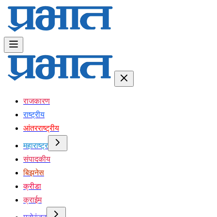
राजकारण
राष्ट्रीय
आंतरराष्ट्रीय
महाराष्ट्र
संपादकीय
बिझनेस
क्रीडा
क्राईम