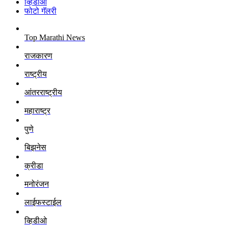
व्हिडीओ
फोटो गॅलरी
Top Marathi News
राजकारण
राष्ट्रीय
आंतरराष्ट्रीय
महाराष्ट्र
पुणे
बिझनेस
क्रीडा
मनोरंजन
लाईफस्टाईल
व्हिडीओ