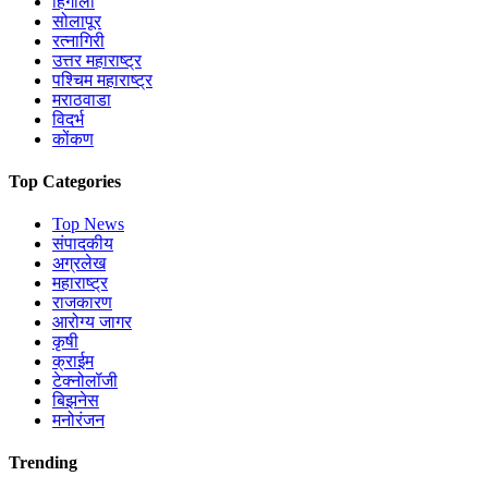
हिंगोली
सोलापूर
रत्नागिरी
उत्तर महाराष्ट्र
पश्चिम महाराष्ट्र
मराठवाडा
विदर्भ
कोंकण
Top Categories
Top News
संपादकीय
अग्रलेख
महाराष्ट्र
राजकारण
आरोग्य जागर
कृषी
क्राईम
टेक्नोलॉजी
बिझनेस
मनोरंजन
Trending