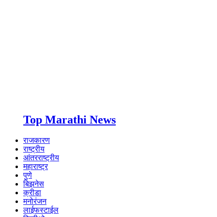
Top Marathi News
राजकारण
राष्ट्रीय
आंतरराष्ट्रीय
महाराष्ट्र
पुणे
बिझनेस
क्रीडा
मनोरंजन
लाईफस्टाईल