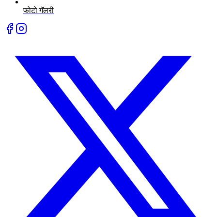
फोटो गॅलरी