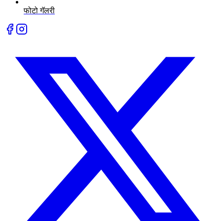
फोटो गॅलरी