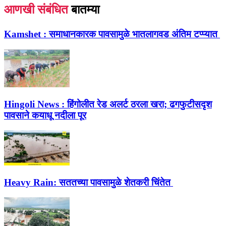
आणखी संबंधित
बातम्या
Kamshet :
समाधानकारक पावसामुळे भातलागवड अंतिम टप्प्यात
Hingoli News :
हिंगोलीत रेड अलर्ट ठरला खरा; ढगफुटीसदृश
पावसाने कयाधू नदीला पूर
Heavy Rain:
सततच्या पावसामुळे शेतकरी चिंतेत