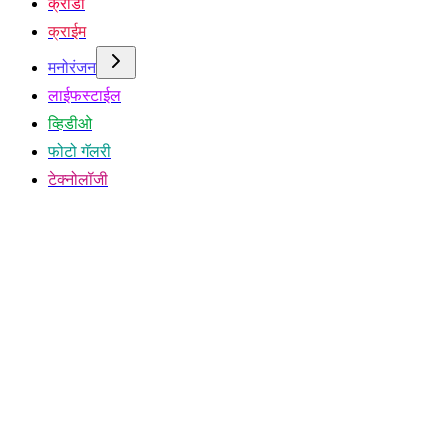
क्रीडा
क्राईम
मनोरंजन
लाईफस्टाईल
व्हिडीओ
फोटो गॅलरी
टेक्नोलॉजी