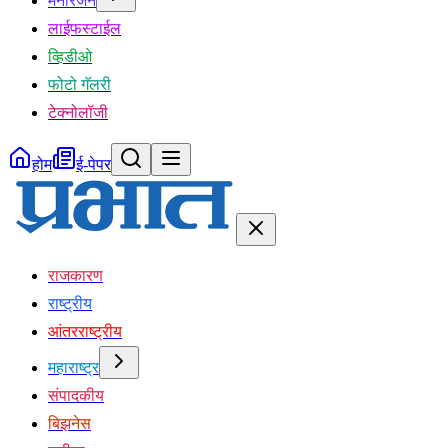
मनोरंजन
लाईफस्टाईल
व्हिडीओ
फोटो गॅलरी
टेक्नोलॉजी
होम
ई-पेपर
राजकारण
राष्ट्रीय
आंतरराष्ट्रीय
महाराष्ट्र
संपादकीय
बिझनेस