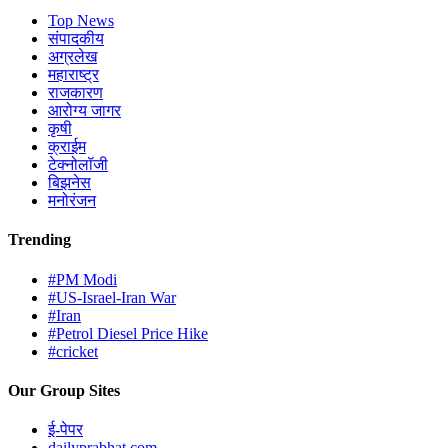
Top News
संपादकीय
अग्रलेख
महाराष्ट्र
राजकारण
आरोग्य जागर
कृषी
क्राईम
टेक्नोलॉजी
बिझनेस
मनोरंजन
Trending
#PM Modi
#US-Israel-Iran War
#Iran
#Petrol Diesel Price Hike
#cricket
Our Group Sites
ई-पेपर
dailyprabhat.com