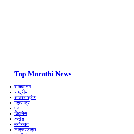
Top Marathi News
राजकारण
राष्ट्रीय
आंतरराष्ट्रीय
महाराष्ट्र
पुणे
बिझनेस
क्रीडा
मनोरंजन
लाईफस्टाईल