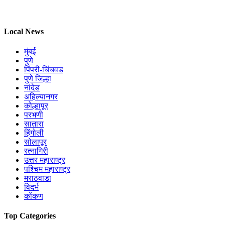
Local News
मुंबई
पुणे
पिंपरी-चिंचवड
पुणे जिल्हा
नांदेड
अहिल्यानगर
कोल्हापूर
परभणी
सातारा
हिंगोली
सोलापूर
रत्नागिरी
उत्तर महाराष्ट्र
पश्चिम महाराष्ट्र
मराठवाडा
विदर्भ
कोंकण
Top Categories