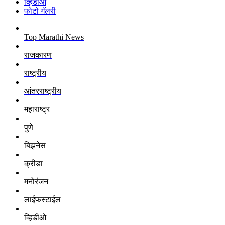
व्हिडीओ
फोटो गॅलरी
Top Marathi News
राजकारण
राष्ट्रीय
आंतरराष्ट्रीय
महाराष्ट्र
पुणे
बिझनेस
क्रीडा
मनोरंजन
लाईफस्टाईल
व्हिडीओ