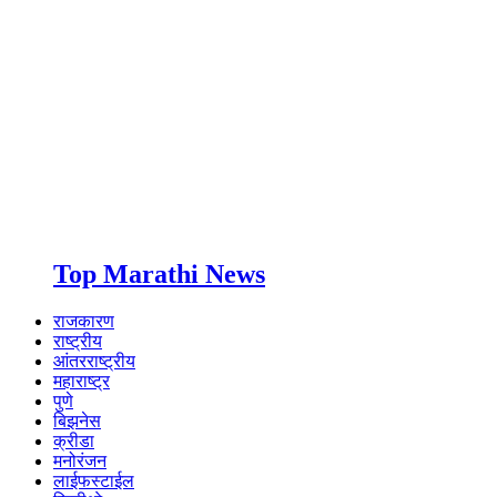
Top Marathi News
राजकारण
राष्ट्रीय
आंतरराष्ट्रीय
महाराष्ट्र
पुणे
बिझनेस
क्रीडा
मनोरंजन
लाईफस्टाईल