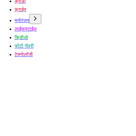
क्रीडा
क्राईम
मनोरंजन
लाईफस्टाईल
व्हिडीओ
फोटो गॅलरी
टेक्नोलॉजी