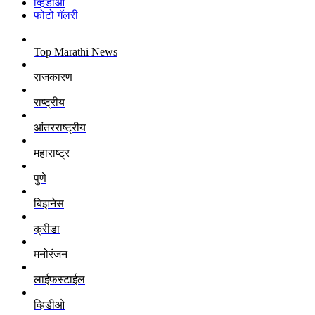
व्हिडीओ
फोटो गॅलरी
Top Marathi News
राजकारण
राष्ट्रीय
आंतरराष्ट्रीय
महाराष्ट्र
पुणे
बिझनेस
क्रीडा
मनोरंजन
लाईफस्टाईल
व्हिडीओ