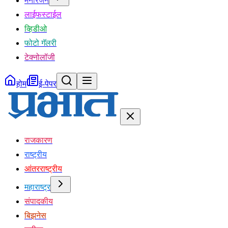
मनोरंजन
लाईफस्टाईल
व्हिडीओ
फोटो गॅलरी
टेक्नोलॉजी
होम
ई-पेपर
राजकारण
राष्ट्रीय
आंतरराष्ट्रीय
महाराष्ट्र
संपादकीय
बिझनेस