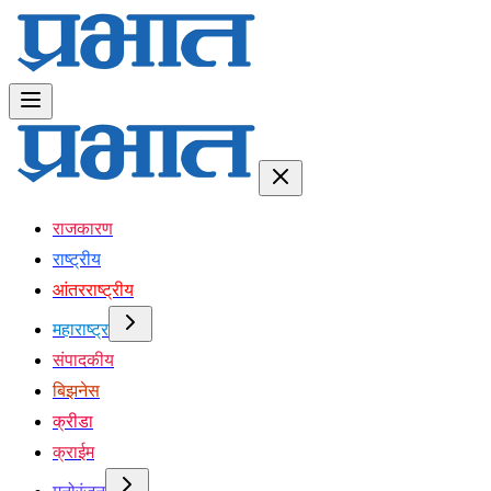
राजकारण
राष्ट्रीय
आंतरराष्ट्रीय
महाराष्ट्र
संपादकीय
बिझनेस
क्रीडा
क्राईम