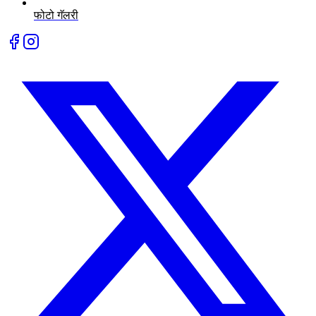
फोटो गॅलरी