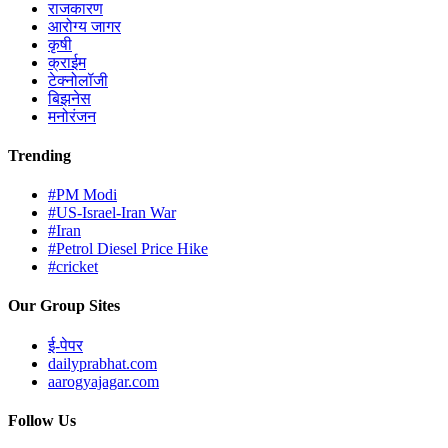
राजकारण
आरोग्य जागर
कृषी
क्राईम
टेक्नोलॉजी
बिझनेस
मनोरंजन
Trending
#PM Modi
#US-Israel-Iran War
#Iran
#Petrol Diesel Price Hike
#cricket
Our Group Sites
ई-पेपर
dailyprabhat.com
aarogyajagar.com
Follow Us