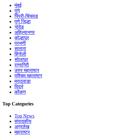
मुंबई
पुणे
पिंपरी-चिंचवड
पुणे जिल्हा
नांदेड
अहिल्यानगर
कोल्हापूर
परभणी
सातारा
हिंगोली
सोलापूर
रत्नागिरी
उत्तर महाराष्ट्र
पश्चिम महाराष्ट्र
मराठवाडा
विदर्भ
कोंकण
Top Categories
Top News
संपादकीय
अग्रलेख
महाराष्ट्र