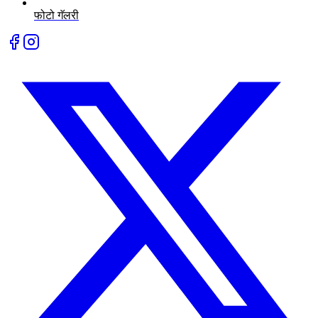
फोटो गॅलरी