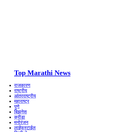
Top Marathi News
राजकारण
राष्ट्रीय
आंतरराष्ट्रीय
महाराष्ट्र
पुणे
बिझनेस
क्रीडा
मनोरंजन
लाईफस्टाईल