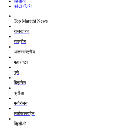
व्हिडीओ
फोटो गॅलरी
Top Marathi News
राजकारण
राष्ट्रीय
आंतरराष्ट्रीय
महाराष्ट्र
पुणे
बिझनेस
क्रीडा
मनोरंजन
लाईफस्टाईल
व्हिडीओ