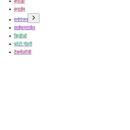
क्रीडा
क्राईम
मनोरंजन
लाईफस्टाईल
व्हिडीओ
फोटो गॅलरी
टेक्नोलॉजी