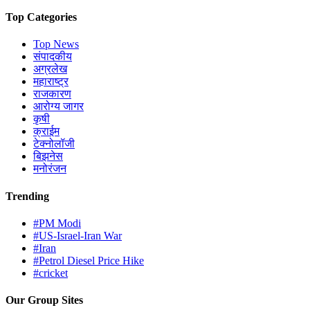
Top Categories
Top News
संपादकीय
अग्रलेख
महाराष्ट्र
राजकारण
आरोग्य जागर
कृषी
क्राईम
टेक्नोलॉजी
बिझनेस
मनोरंजन
Trending
#PM Modi
#US-Israel-Iran War
#Iran
#Petrol Diesel Price Hike
#cricket
Our Group Sites