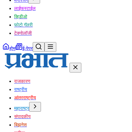
मनोरंजन
लाईफस्टाईल
व्हिडीओ
फोटो गॅलरी
टेक्नोलॉजी
होम
ई-पेपर
राजकारण
राष्ट्रीय
आंतरराष्ट्रीय
महाराष्ट्र
संपादकीय
बिझनेस