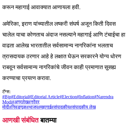
करून महागाई आवाक्यात आणायला हवी.
अमेरिका, इराण यांच्यातील लष्करी संघर्ष अजून किती दिवस
चालेल याचा कोणताच अंदाज नसल्याने महागाई आणि टंचाईचा हा
वाढता आलेख भारतातील सर्वसामान्य नागरिकांना भलताच
त्रासदायक ठरणार आहे हे लक्षात घेऊन सरकारने योग्य धोरण
राबवून सर्वसामान्य नागरिकांचे जीवन काही प्रमाणात सुसह्य
करण्याचा प्रयत्न करावा.
टॅग्स:
#
Bjp
#
Editorial
#
Editorial Article
#
Election
#
Inflation
#
Narendra
Modi
#
अग्रलेख
#
नरेंद्र
मोदी
#
निवडणूक
#
भाजप
#
महागाई
#
संपादकीय
#
संपादकीय लेख
आणखी संबंधित
बातम्या