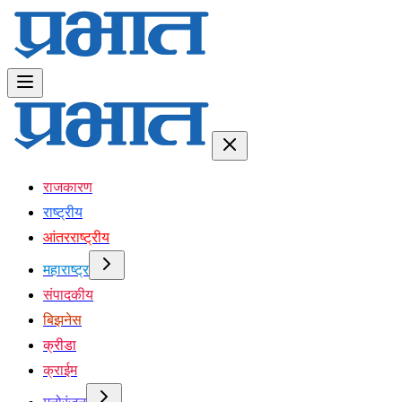
राजकारण
राष्ट्रीय
आंतरराष्ट्रीय
महाराष्ट्र
संपादकीय
बिझनेस
क्रीडा
क्राईम