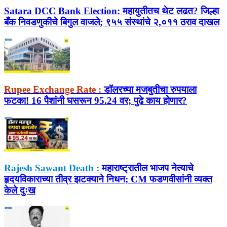
Satara DCC Bank Election:
महायुतीतच थेट लढत? जिल्हा
बँक निवडणुकीचे बिगुल वाजले; ९५५ संस्थांचे २,०११ ठराव दाखल
Rupee Exchange Rate :
डॉलरच्या मजबुतीचा रुपयाला
फटका! 16 पैशांनी घसरून 95.24 वर; पुढे काय होणार?
Rajesh Sawant Death :
महाराष्ट्रातील भाजप नेत्याचे
हृदयविकाराच्या तीव्र झटक्याने निधन; CM फडणवीसांनी व्यक्त
केले दुःख