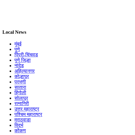
Local News
मुंबई
पुणे
पिंपरी-चिंचवड
पुणे जिल्हा
नांदेड
अहिल्यानगर
कोल्हापूर
परभणी
सातारा
हिंगोली
सोलापूर
रत्नागिरी
उत्तर महाराष्ट्र
पश्चिम महाराष्ट्र
मराठवाडा
विदर्भ
कोंकण