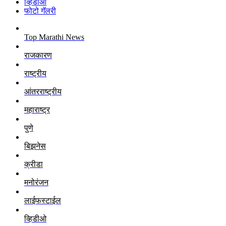
व्हिडीओ
फोटो गॅलरी
Top Marathi News
राजकारण
राष्ट्रीय
आंतरराष्ट्रीय
महाराष्ट्र
पुणे
बिझनेस
क्रीडा
मनोरंजन
लाईफस्टाईल
व्हिडीओ