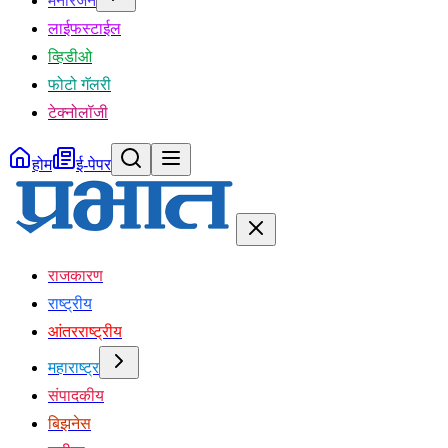
मनोरंजन
लाईफस्टाईल
व्हिडीओ
फोटो गॅलरी
टेक्नोलॉजी
होम
ई-पेपर
राजकारण
राष्ट्रीय
आंतरराष्ट्रीय
महाराष्ट्र
संपादकीय
बिझनेस