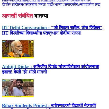
Party
#
Editorial
#
Editorial Article
#
Protest
#
अग्रलेख
#
अभिजीत
दीपके
#
आंदोलन
#
कॉक्रोच जनता पार्टी
#
भाजप
#
संपादकीय
#
संपादकीय लेख
आणखी संबंधित
बातम्या
IIT Delhi Convocation :
"जो शिकत राहील, तोच जिंकेल",
IIT दिल्लीच्या विद्यार्थ्यांना पंतप्रधान मोदींचा सल्ला
Abhijit Dipke :
अभिजीत दिपके यांच्याविरोधात आंदोलनाचा
इशारा! केली 'ही' मोठी मागणी
Bihar Students Protest :
उपोषणकर्त्या विद्यार्थी नेत्याची