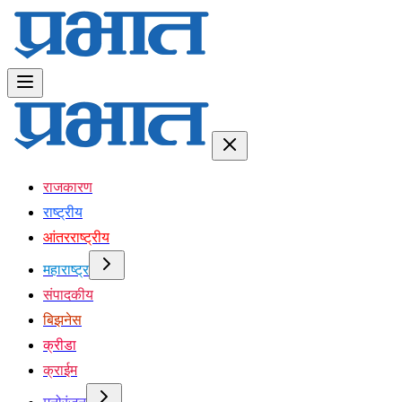
राजकारण
राष्ट्रीय
आंतरराष्ट्रीय
महाराष्ट्र
संपादकीय
बिझनेस
क्रीडा
क्राईम