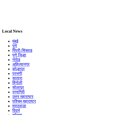
Local News
मुंबई
पुणे
पिंपरी-चिंचवड
पुणे जिल्हा
नांदेड
अहिल्यानगर
कोल्हापूर
परभणी
सातारा
हिंगोली
सोलापूर
रत्नागिरी
उत्तर महाराष्ट्र
पश्चिम महाराष्ट्र
मराठवाडा
विदर्भ