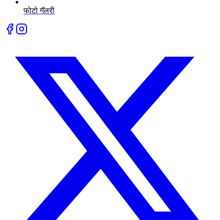
फोटो गॅलरी