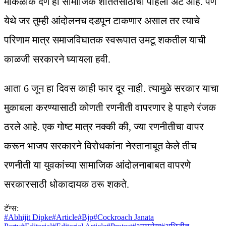
मोकळीक देणे ही सामाजिक शांततेसाठीची पहिली अट आहे. पण
येथे जर तुम्ही आंदोलनच दडपून टाकणार असाल तर त्याचे
परिणाम मात्र समाजविघातक स्वरूपात उमटू शकतील याची
काळजी सरकारने घ्यायला हवी.
आता 6 जून हा दिवस काही फार दूर नाही. त्यामुळे सरकार याचा
मुकाबला करण्यासाठी कोणती रणनीती वापरणार हे पाहणे रंजक
ठरले आहे. एक गोष्ट मात्र नक्की की, ज्या रणनीतीचा वापर
करून भाजप सरकारने विरोधकांना नेस्तानाबूत केले तीच
रणनीती या युवकांच्या सामाजिक आंदोलनाबाबत वापरणे
सरकारसाठी धोकादायक ठरू शकते.
टॅग्स:
#
Abhijit Dipke
#
Article
#
Bjp
#
Cockroach Janata