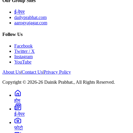
Our Group Sites
ई-पेपर
dailyprabhat.com
aarogyajagar.com
Follow Us
Facebook
Twitter / X
Instagram
YouTube
About Us
|
Contact Us
|
Privacy Policy
Copyright © 2026-26 Dainik Prabhat., All Rights Reserved.
होम
ई-पेपर
फोटो