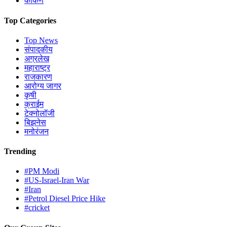
कोंकण
Top Categories
Top News
संपादकीय
अग्रलेख
महाराष्ट्र
राजकारण
आरोग्य जागर
कृषी
क्राईम
टेक्नोलॉजी
बिझनेस
मनोरंजन
Trending
#PM Modi
#US-Israel-Iran War
#Iran
#Petrol Diesel Price Hike
#cricket