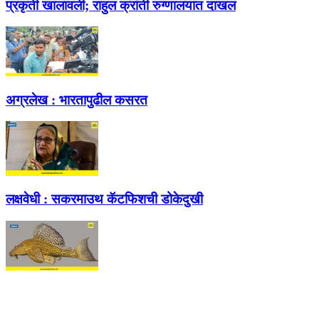
प्रकृती खालावली; राहुल क्रांती रुग्णालयात दाखल
अग्रलेख :
भारतापुढील कसरत
लक्षवेधी :
सकरमाउथ कॅटफिशची डोकेदुखी