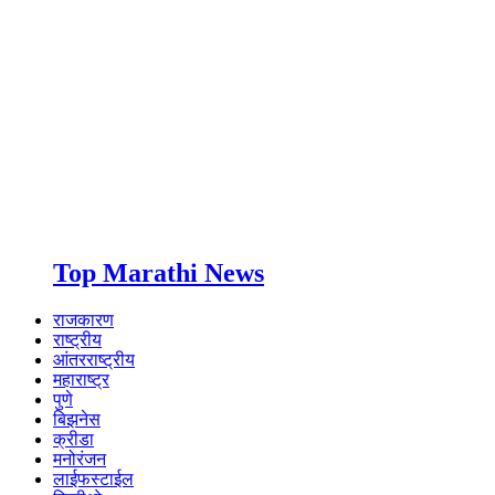
Top Marathi News
राजकारण
राष्ट्रीय
आंतरराष्ट्रीय
महाराष्ट्र
पुणे
बिझनेस
क्रीडा
मनोरंजन
लाईफस्टाईल