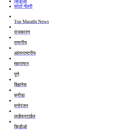
व्हिडीओ
फोटो गॅलरी
Top Marathi News
राजकारण
राष्ट्रीय
आंतरराष्ट्रीय
महाराष्ट्र
पुणे
बिझनेस
क्रीडा
मनोरंजन
लाईफस्टाईल
व्हिडीओ