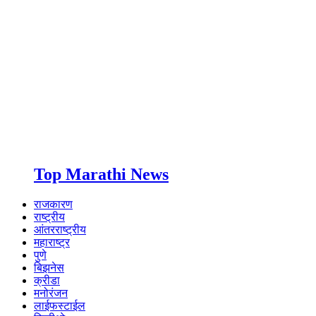
Top Marathi News
राजकारण
राष्ट्रीय
आंतरराष्ट्रीय
महाराष्ट्र
पुणे
बिझनेस
क्रीडा
मनोरंजन
लाईफस्टाईल