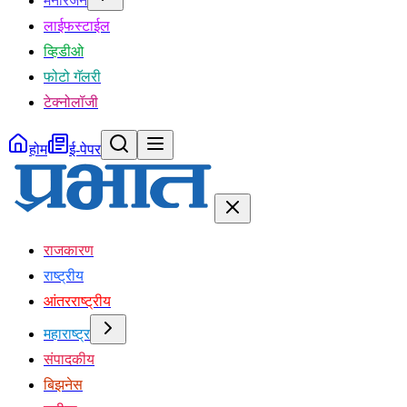
मनोरंजन
लाईफस्टाईल
व्हिडीओ
फोटो गॅलरी
टेक्नोलॉजी
होम
ई-पेपर
राजकारण
राष्ट्रीय
आंतरराष्ट्रीय
महाराष्ट्र
संपादकीय
बिझनेस