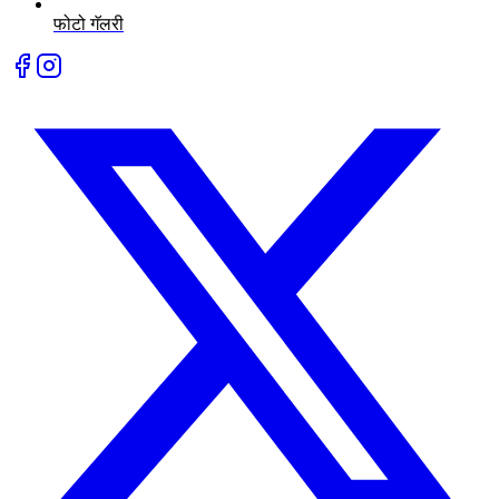
फोटो गॅलरी