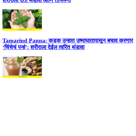
शरीराला देतो थंडावा आणि ताजेपणा
Tamarind Panna:
कडक उन्हात उष्माघातापासून बचाव करणार
‘चिंचेचं पन्हं’; शरीराला देईल त्वरित थंडावा