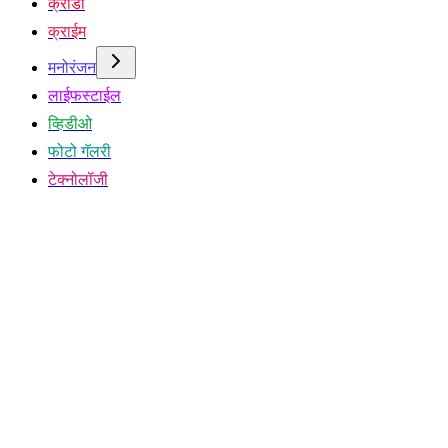
क्रीडा
क्राईम
मनोरंजन
लाईफस्टाईल
व्हिडीओ
फोटो गॅलरी
टेक्नोलॉजी