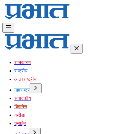
राजकारण
राष्ट्रीय
आंतरराष्ट्रीय
महाराष्ट्र
संपादकीय
बिझनेस
क्रीडा
क्राईम