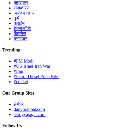
महाराष्ट्र
राजकारण
आरोग्य जागर
कृषी
क्राईम
टेक्नोलॉजी
बिझनेस
मनोरंजन
Trending
#PM Modi
#US-Israel-Iran War
#Iran
#Petrol Diesel Price Hike
#cricket
Our Group Sites
ई-पेपर
dailyprabhat.com
aarogyajagar.com
Follow Us