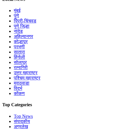
मुंबई
पुणे
पिंपरी-चिंचवड
पुणे जिल्हा
नांदेड
अहिल्यानगर
कोल्हापूर
परभणी
सातारा
हिंगोली
सोलापूर
रत्नागिरी
उत्तर महाराष्ट्र
पश्चिम महाराष्ट्र
मराठवाडा
विदर्भ
कोंकण
Top Categories
Top News
संपादकीय
अग्रलेख