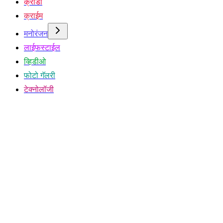
क्रीडा
क्राईम
मनोरंजन
लाईफस्टाईल
व्हिडीओ
फोटो गॅलरी
टेक्नोलॉजी