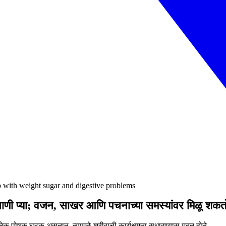
 with weight sugar and digestive problems
पाणी प्या; वजन, साखर आणि पचनाच्या समस्यांवर मिळू शक
क पोषक घटक असतात. त्यामुळे शरीराची कार्यक्षमता सुधारण्यास मदत होते.