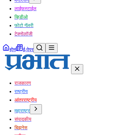
मनोरंजन
लाईफस्टाईल
व्हिडीओ
फोटो गॅलरी
टेक्नोलॉजी
होम
ई-पेपर
राजकारण
राष्ट्रीय
आंतरराष्ट्रीय
महाराष्ट्र
संपादकीय
बिझनेस