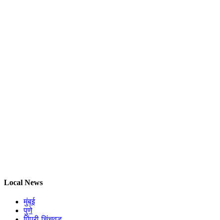
Local News
मुंबई
पुणे
पिंपरी-चिंचवड