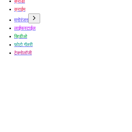
क्रीडा
क्राईम
मनोरंजन
लाईफस्टाईल
व्हिडीओ
फोटो गॅलरी
टेक्नोलॉजी