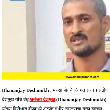
Dhananjay Deshmukh :
मस्साजोगचे दिवंगत सरपंच संतोष
देशमुख यांचे बंधू
धनंजय देशमुख
(Dhananjay Deshmukh)
यांच्या विरोधात बीडमध्ये अत्यंत गंभीर स्वरूपाचा गुन्हा दाखल