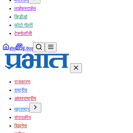
मनोरंजन
लाईफस्टाईल
व्हिडीओ
फोटो गॅलरी
टेक्नोलॉजी
होम
ई-पेपर
राजकारण
राष्ट्रीय
आंतरराष्ट्रीय
महाराष्ट्र
संपादकीय
बिझनेस