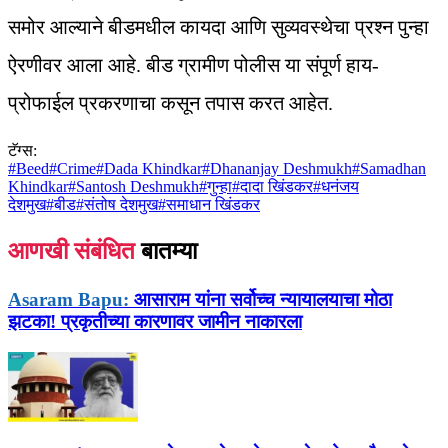
समोर आल्याने बीडमधील कायदा आणि सुव्यवस्थेचा प्रश्न पुन्हा
ऐरणीवर आला आहे. बीड ग्रामीण पोलीस या संपूर्ण हाय-
प्रोफाईल प्रकरणाचा कसून तपास करत आहेत.
टॅग्स:
#
Beed
#
Crime
#
Dada Khindkar
#
Dhananjay Deshmukh
#
Samadhan
Khindkar
#
Santosh Deshmukh
#
गुन्हा
#
दादा खिंडकर
#
धनंजय
देशमुख
#
बीड
#
संतोष देशमुख
#
समाधान खिंडकर
आणखी संबंधित
बातम्या
Asaram Bapu:
आसाराम यांना सर्वोच्च न्यायालयाचा मोठा
झटका! प्रकृतीच्या कारणावर जामीन नाकारला