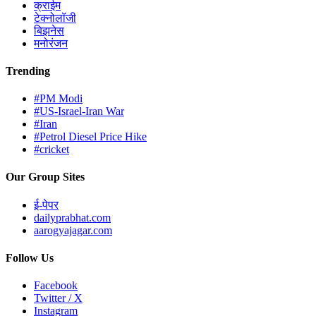
क्राईम
टेक्नोलॉजी
बिझनेस
मनोरंजन
Trending
#PM Modi
#US-Israel-Iran War
#Iran
#Petrol Diesel Price Hike
#cricket
Our Group Sites
ई-पेपर
dailyprabhat.com
aarogyajagar.com
Follow Us
Facebook
Twitter / X
Instagram