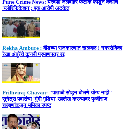
Pune Crime News:
येरवडा जेलबाहेर फटाके फोडून कैद्याचे
'ग्लोरिफिकेशन'; एक आरोपी अटकेत
Rekha Ambure :
बीडच्या राजकारणात खळबळ ! नगरसेविका
रेखा अंबुरेंचे कुणबी प्रमाणपत्र रद्द
Prithviraj Chavan:
"पातळी सोडून बोलणे योग्य नाही"
सुनेत्रा पवारांचा 'गुंगी गुडिया' उल्लेख करण्यावर पृथ्वीराज
चव्हाणांकडून भूमिका स्पष्ट