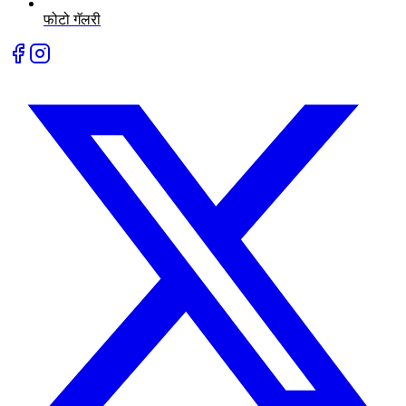
फोटो गॅलरी