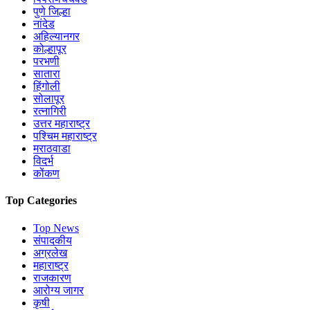
पुणे जिल्हा
नांदेड
अहिल्यानगर
कोल्हापूर
परभणी
सातारा
हिंगोली
सोलापूर
रत्नागिरी
उत्तर महाराष्ट्र
पश्चिम महाराष्ट्र
मराठवाडा
विदर्भ
कोंकण
Top Categories
Top News
संपादकीय
अग्रलेख
महाराष्ट्र
राजकारण
आरोग्य जागर
कृषी