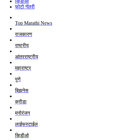
व्हिडीओ
फोटो गॅलरी
Top Marathi News
राजकारण
राष्ट्रीय
आंतरराष्ट्रीय
महाराष्ट्र
पुणे
बिझनेस
क्रीडा
मनोरंजन
लाईफस्टाईल
व्हिडीओ