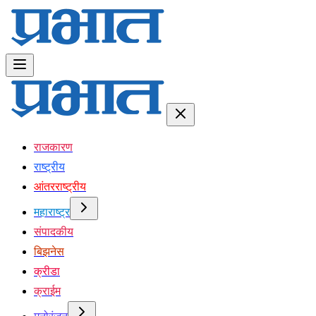
राजकारण
राष्ट्रीय
आंतरराष्ट्रीय
महाराष्ट्र
संपादकीय
बिझनेस
क्रीडा
क्राईम