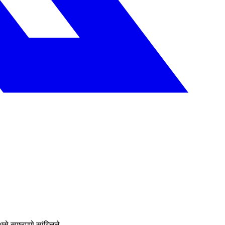
े स्पष्टपणे सांगितले.