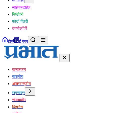
मनोरंजन
लाईफस्टाईल
व्हिडीओ
फोटो गॅलरी
टेक्नोलॉजी
होम
ई-पेपर
राजकारण
राष्ट्रीय
आंतरराष्ट्रीय
महाराष्ट्र
संपादकीय
बिझनेस