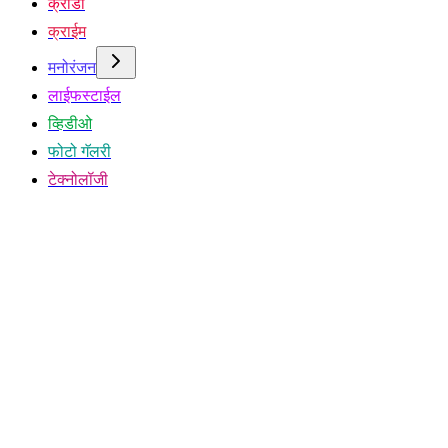
क्रीडा
क्राईम
मनोरंजन
लाईफस्टाईल
व्हिडीओ
फोटो गॅलरी
टेक्नोलॉजी