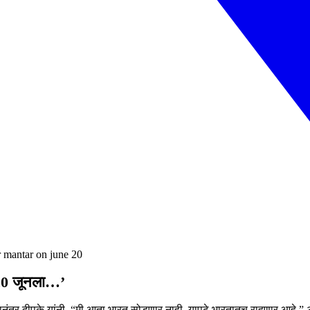
r mantar on june 20
’20 जूनला…’
यानंतर दीपके यांनी, “मी आता भारत सोडणार नाही. यापुढे भारतातच राहणार आहे,” अस