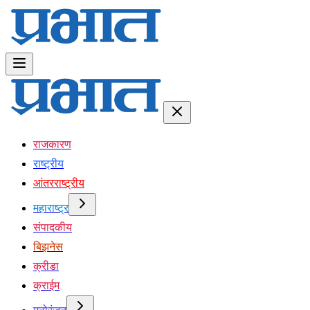
राजकारण
राष्ट्रीय
आंतरराष्ट्रीय
महाराष्ट्र
संपादकीय
बिझनेस
क्रीडा
क्राईम