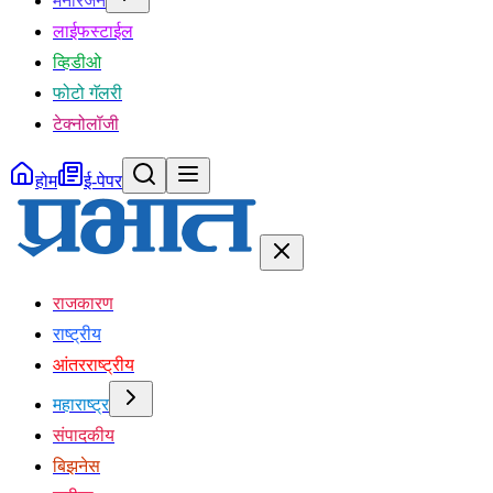
मनोरंजन
लाईफस्टाईल
व्हिडीओ
फोटो गॅलरी
टेक्नोलॉजी
होम
ई-पेपर
राजकारण
राष्ट्रीय
आंतरराष्ट्रीय
महाराष्ट्र
संपादकीय
बिझनेस