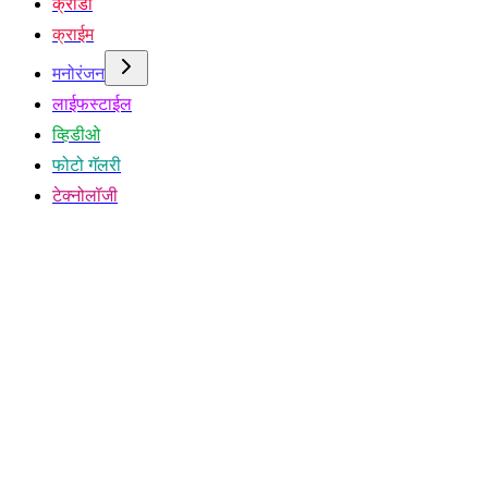
क्रीडा
क्राईम
मनोरंजन
लाईफस्टाईल
व्हिडीओ
फोटो गॅलरी
टेक्नोलॉजी