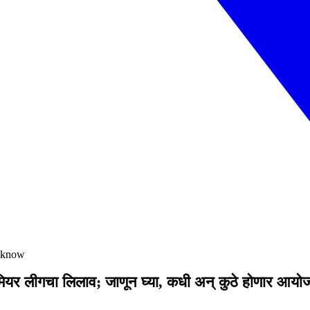
o know
यर लीगचा लिलाव; जाणून घ्या, कधी अन् कुठे होणार आयो