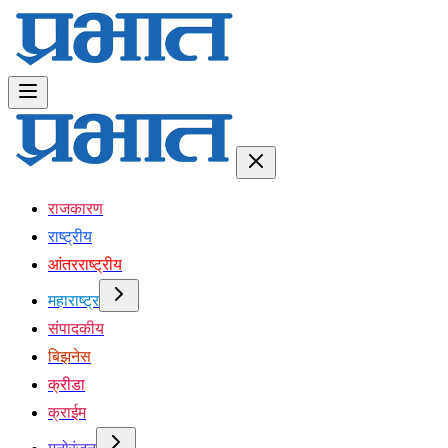
राजकारण
राष्ट्रीय
आंतरराष्ट्रीय
महाराष्ट्र
संपादकीय
बिझनेस
क्रीडा
क्राईम