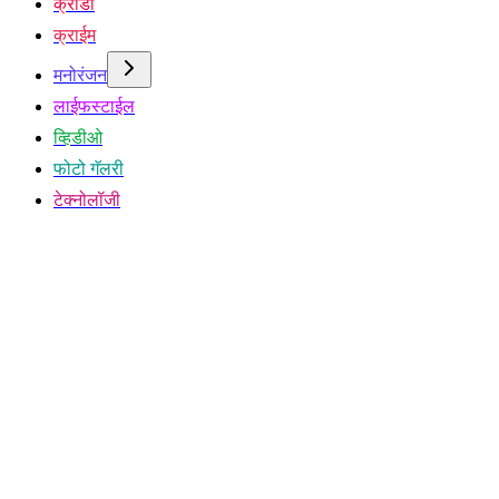
क्रीडा
क्राईम
मनोरंजन
लाईफस्टाईल
व्हिडीओ
फोटो गॅलरी
टेक्नोलॉजी