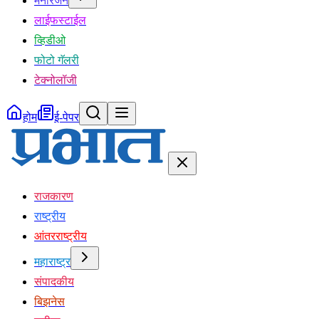
मनोरंजन
लाईफस्टाईल
व्हिडीओ
फोटो गॅलरी
टेक्नोलॉजी
होम
ई-पेपर
राजकारण
राष्ट्रीय
आंतरराष्ट्रीय
महाराष्ट्र
संपादकीय
बिझनेस