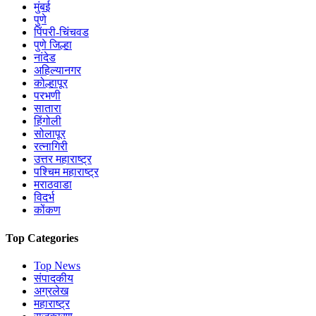
मुंबई
पुणे
पिंपरी-चिंचवड
पुणे जिल्हा
नांदेड
अहिल्यानगर
कोल्हापूर
परभणी
सातारा
हिंगोली
सोलापूर
रत्नागिरी
उत्तर महाराष्ट्र
पश्चिम महाराष्ट्र
मराठवाडा
विदर्भ
कोंकण
Top Categories
Top News
संपादकीय
अग्रलेख
महाराष्ट्र