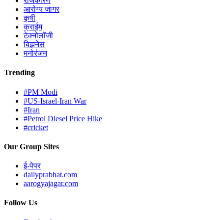
राजकारण
आरोग्य जागर
कृषी
क्राईम
टेक्नोलॉजी
बिझनेस
मनोरंजन
Trending
#PM Modi
#US-Israel-Iran War
#Iran
#Petrol Diesel Price Hike
#cricket
Our Group Sites
ई-पेपर
dailyprabhat.com
aarogyajagar.com
Follow Us