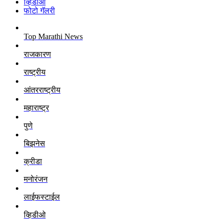
व्हिडीओ
फोटो गॅलरी
Top Marathi News
राजकारण
राष्ट्रीय
आंतरराष्ट्रीय
महाराष्ट्र
पुणे
बिझनेस
क्रीडा
मनोरंजन
लाईफस्टाईल
व्हिडीओ