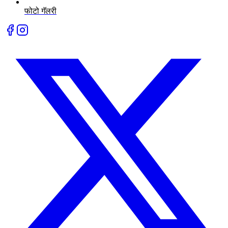
फोटो गॅलरी