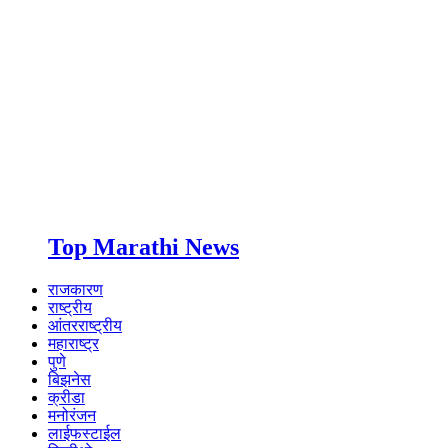
Top Marathi News
राजकारण
राष्ट्रीय
आंतरराष्ट्रीय
महाराष्ट्र
पुणे
बिझनेस
क्रीडा
मनोरंजन
लाईफस्टाईल