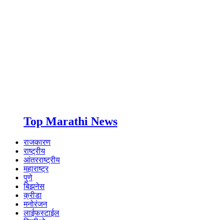
Top Marathi News
राजकारण
राष्ट्रीय
आंतरराष्ट्रीय
महाराष्ट्र
पुणे
बिझनेस
क्रीडा
मनोरंजन
लाईफस्टाईल