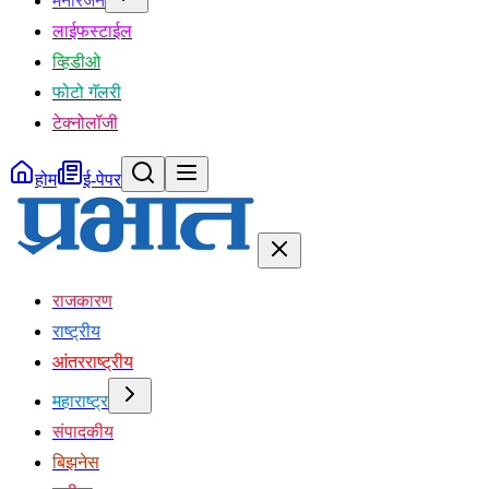
मनोरंजन
लाईफस्टाईल
व्हिडीओ
फोटो गॅलरी
टेक्नोलॉजी
होम
ई-पेपर
राजकारण
राष्ट्रीय
आंतरराष्ट्रीय
महाराष्ट्र
संपादकीय
बिझनेस