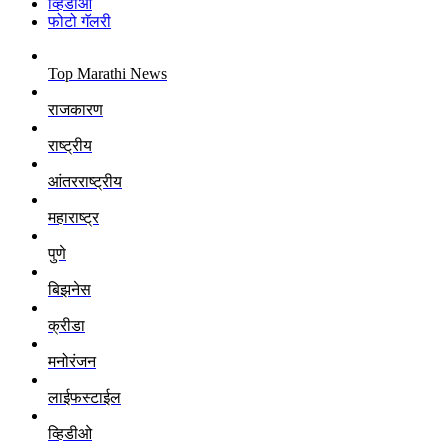
व्हिडीओ
फोटो गॅलरी
Top Marathi News
राजकारण
राष्ट्रीय
आंतरराष्ट्रीय
महाराष्ट्र
पुणे
बिझनेस
क्रीडा
मनोरंजन
लाईफस्टाईल
व्हिडीओ