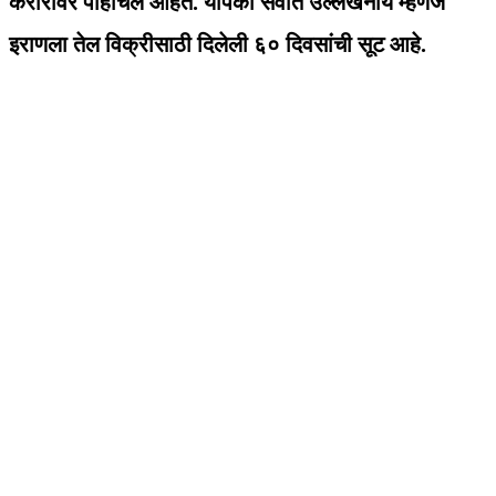
करारांवर पोहोचले आहेत. यापैकी सर्वात उल्लेखनीय म्हणजे
इराणला तेल विक्रीसाठी दिलेली ६० दिवसांची सूट आहे.