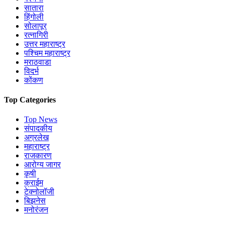
सातारा
हिंगोली
सोलापूर
रत्नागिरी
उत्तर महाराष्ट्र
पश्चिम महाराष्ट्र
मराठवाडा
विदर्भ
कोंकण
Top Categories
Top News
संपादकीय
अग्रलेख
महाराष्ट्र
राजकारण
आरोग्य जागर
कृषी
क्राईम
टेक्नोलॉजी
बिझनेस
मनोरंजन