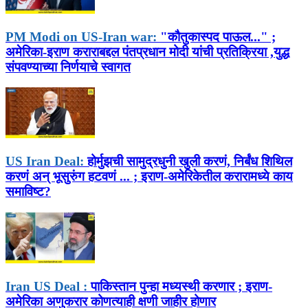
PM Modi on US-Iran war:
"कौतुकास्पद पाऊल..." ;
अमेरिका-इराण कराराबद्दल पंतप्रधान मोदी यांची प्रतिक्रिया ,युद्ध
संपवण्याच्या निर्णयाचे स्वागत
US Iran Deal:
होर्मुझची सामुद्रधुनी खुली करणं, निर्बंध शिथिल
करणं अन् भूसुरुंग हटवणं ... ; इराण-अमेरिकेतील करारामध्ये काय
समाविष्ट?
Iran US Deal :
पाकिस्तान पुन्हा मध्यस्थी करणार ; इराण-
अमेरिका अणुकरार कोणत्याही क्षणी जाहीर होणार