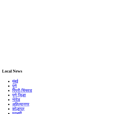
Local News
मुंबई
पुणे
पिंपरी-चिंचवड
पुणे जिल्हा
नांदेड
अहिल्यानगर
कोल्हापूर
परभणी