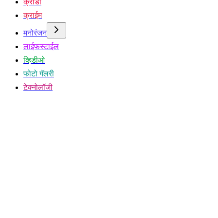
क्रीडा
क्राईम
मनोरंजन
लाईफस्टाईल
व्हिडीओ
फोटो गॅलरी
टेक्नोलॉजी