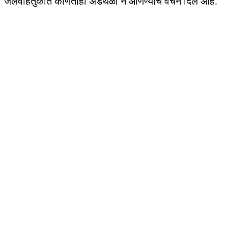
जलवाहतुकीत कोणताही अडथळा न आणण्याचे वचन दिले आहे.