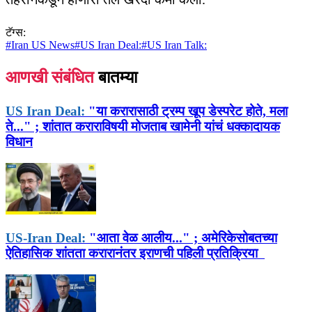
टॅग्स:
#
Iran US News
#
US Iran Deal:
#
US Iran Talk:
आणखी संबंधित
बातम्या
US Iran Deal:
"या करारासाठी ट्रम्प खूप डेस्परेट होते, मला
ते..." ; शांतात कराराविषयी मोजताब खामेनी यांचं धक्कादायक
विधान
US-Iran Deal:
"आता वेळ आलीय..." ; अमेरिकेसोबतच्या
ऐतिहासिक शांतता करारानंतर इराणची पहिली प्रतिक्रिया