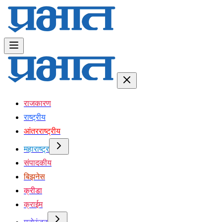
राजकारण
राष्ट्रीय
आंतरराष्ट्रीय
महाराष्ट्र
संपादकीय
बिझनेस
क्रीडा
क्राईम