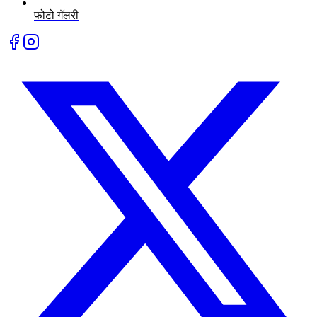
फोटो गॅलरी