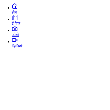
होम
ई-पेपर
फोटो
व्हिडिओ