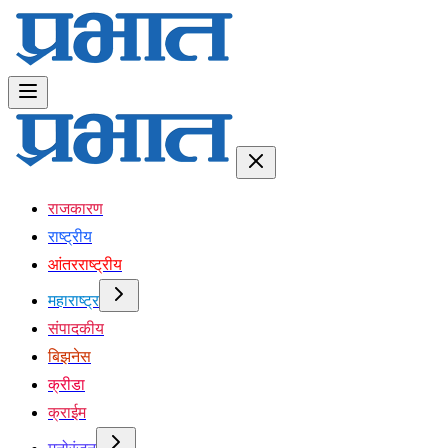
राजकारण
राष्ट्रीय
आंतरराष्ट्रीय
महाराष्ट्र
संपादकीय
बिझनेस
क्रीडा
क्राईम