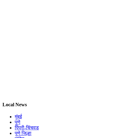
Local News
मुंबई
पुणे
पिंपरी-चिंचवड
पुणे जिल्हा