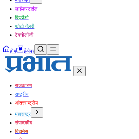
मनोरंजन
लाईफस्टाईल
व्हिडीओ
फोटो गॅलरी
टेक्नोलॉजी
होम
ई-पेपर
राजकारण
राष्ट्रीय
आंतरराष्ट्रीय
महाराष्ट्र
संपादकीय
बिझनेस