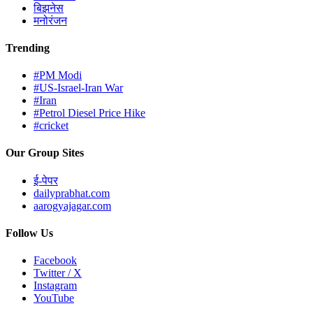
बिझनेस
मनोरंजन
Trending
#PM Modi
#US-Israel-Iran War
#Iran
#Petrol Diesel Price Hike
#cricket
Our Group Sites
ई-पेपर
dailyprabhat.com
aarogyajagar.com
Follow Us
Facebook
Twitter / X
Instagram
YouTube