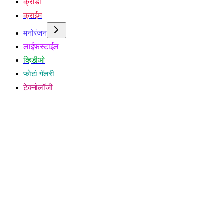
क्रीडा
क्राईम
मनोरंजन
लाईफस्टाईल
व्हिडीओ
फोटो गॅलरी
टेक्नोलॉजी