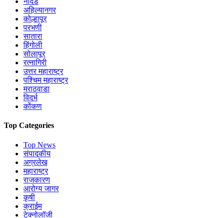
नांदेड
अहिल्यानगर
कोल्हापूर
परभणी
सातारा
हिंगोली
सोलापूर
रत्नागिरी
उत्तर महाराष्ट्र
पश्चिम महाराष्ट्र
मराठवाडा
विदर्भ
कोंकण
Top Categories
Top News
संपादकीय
अग्रलेख
महाराष्ट्र
राजकारण
आरोग्य जागर
कृषी
क्राईम
टेक्नोलॉजी