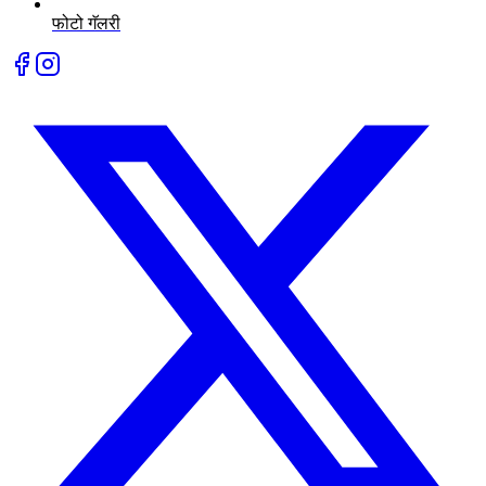
फोटो गॅलरी