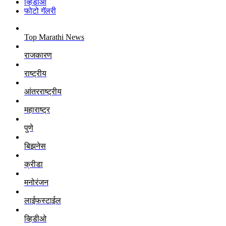
व्हिडीओ
फोटो गॅलरी
Top Marathi News
राजकारण
राष्ट्रीय
आंतरराष्ट्रीय
महाराष्ट्र
पुणे
बिझनेस
क्रीडा
मनोरंजन
लाईफस्टाईल
व्हिडीओ