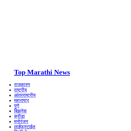
Top Marathi News
राजकारण
राष्ट्रीय
आंतरराष्ट्रीय
महाराष्ट्र
पुणे
बिझनेस
क्रीडा
मनोरंजन
लाईफस्टाईल