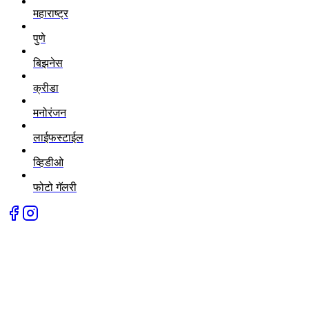
महाराष्ट्र
पुणे
बिझनेस
क्रीडा
मनोरंजन
लाईफस्टाईल
व्हिडीओ
फोटो गॅलरी