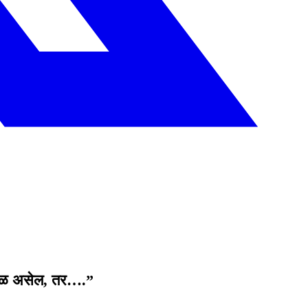
कळकळ असेल, तर….”