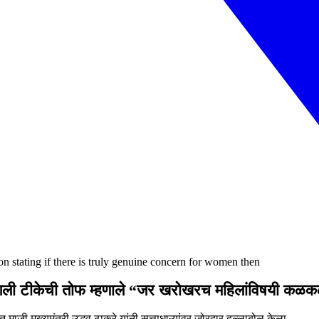
on stating if there is truly genuine concern for women then
वर डागली टीकेची तोफ म्हणाले “जर खरोखरच महिलांविषयी 
ाजी मुख्यमंत्री उद्धव ठाकरे यांनी सत्ताधाऱ्यांवर जोरदार हल्लाबोल केला.