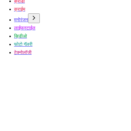
क्रीडा
क्राईम
मनोरंजन
लाईफस्टाईल
व्हिडीओ
फोटो गॅलरी
टेक्नोलॉजी