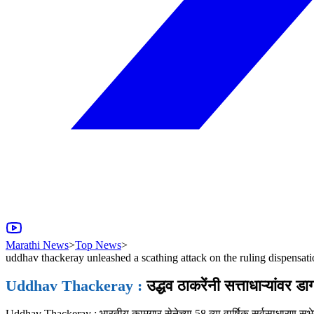
Marathi News
>
Top News
>
uddhav thackeray unleashed a scathing attack on the ruling dispensati
Uddhav Thackeray :
उद्धव ठाकरेंनी सत्ताधाऱ्यां
Uddhav Thackeray : भारतीय कामगार सेनेच्या 58 व्या वार्षिक सर्वसाधारण सभेत म