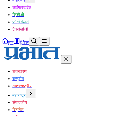
मनोरंजन
लाईफस्टाईल
व्हिडीओ
फोटो गॅलरी
टेक्नोलॉजी
होम
ई-पेपर
राजकारण
राष्ट्रीय
आंतरराष्ट्रीय
महाराष्ट्र
संपादकीय
बिझनेस