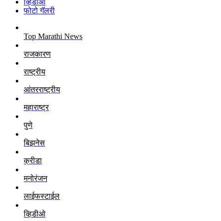
व्हिडीओ
फोटो गॅलरी
Top Marathi News
राजकारण
राष्ट्रीय
आंतरराष्ट्रीय
महाराष्ट्र
पुणे
बिझनेस
क्रीडा
मनोरंजन
लाईफस्टाईल
व्हिडीओ