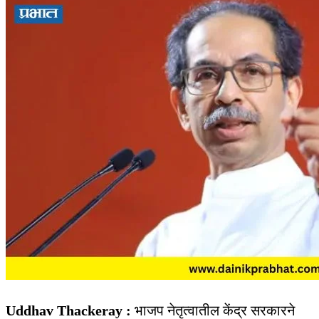
Uddhav Thackeray :
भाजप नेतृत्वातील केंद्र सरकारने