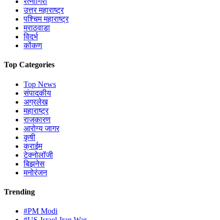
रत्नागिरी
उत्तर महाराष्ट्र
पश्चिम महाराष्ट्र
मराठवाडा
विदर्भ
कोंकण
Top Categories
Top News
संपादकीय
अग्रलेख
महाराष्ट्र
राजकारण
आरोग्य जागर
कृषी
क्राईम
टेक्नोलॉजी
बिझनेस
मनोरंजन
Trending
#PM Modi
#US-Israel-Iran War