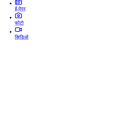
ई-पेपर
फोटो
व्हिडिओ