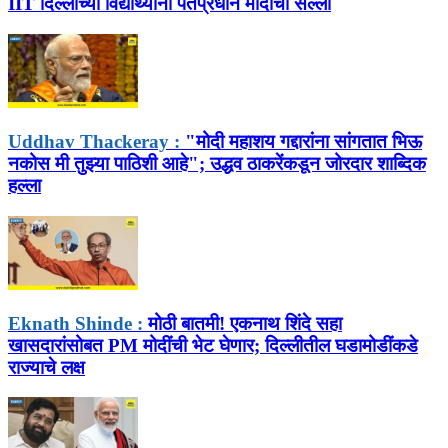
IIT दिल्लीच्या विद्यार्थ्यांना पंतप्रधान मोदींचा सल्ला
Uddhav Thackeray :
"मोदी महाशय गद्दारांना सांगतात भिऊ
नकोस मी तुझ्या पाठिशी आहे"; उद्धव ठाकरेंकडून जोरदार शाब्दिक
हल्ला
Eknath Shinde :
मोठी बातमी! एकनाथ शिंदे सहा
खासदारांसोबत PM मोदींची भेट घेणार; दिल्लीतील घडामोडींकडे
राज्याचे लक्ष