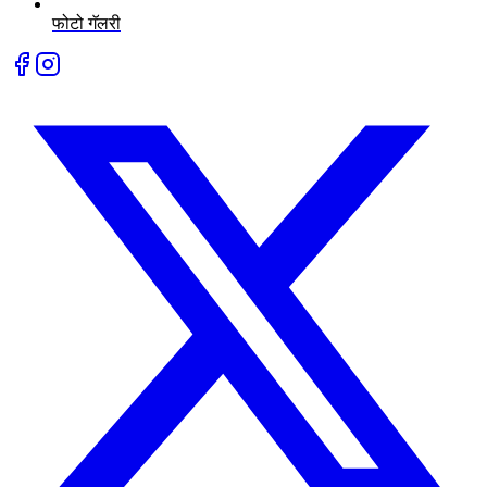
फोटो गॅलरी