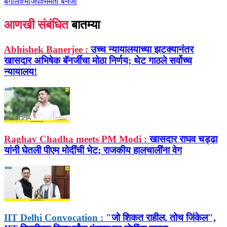
बंगाल
#
भाजप
#
ममता बॅनर्जी
आणखी संबंधित
बातम्या
Abhishek Banerjee :
उच्च न्यायालयाच्या झटक्यानंतर
खासदार अभिषेक बॅनर्जींचा मोठा निर्णय; थेट गाठले सर्वोच्च
न्यायालय!
Raghav Chadha meets PM Modi :
खासदार राघव चड्ढा
यांनी घेतली पीएम मोदींची भेट; राजकीय हालचालींना वेग
IIT Delhi Convocation :
"जो शिकत राहील, तोच जिंकेल",