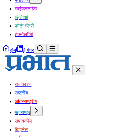
मनोरंजन
लाईफस्टाईल
व्हिडीओ
फोटो गॅलरी
टेक्नोलॉजी
होम
ई-पेपर
राजकारण
राष्ट्रीय
आंतरराष्ट्रीय
महाराष्ट्र
संपादकीय
बिझनेस