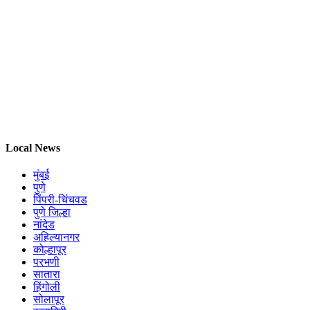
Local News
मुंबई
पुणे
पिंपरी-चिंचवड
पुणे जिल्हा
नांदेड
अहिल्यानगर
कोल्हापूर
परभणी
सातारा
हिंगोली
सोलापूर