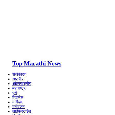
Top Marathi News
राजकारण
राष्ट्रीय
आंतरराष्ट्रीय
महाराष्ट्र
पुणे
बिझनेस
क्रीडा
मनोरंजन
लाईफस्टाईल