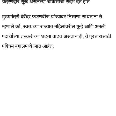
यंत्रणेद्वारे सुरू असलेल्या चौकशीचा संदर्भ देत होते.
मुख्यमंत्री देवेंद्र फडणवीस यांच्यावर निशाणा साधताना ते
म्हणाले की, स्वतःच्या राज्यात महिलांवरील गुन्हे आणि अमली
पदार्थांच्या तस्करीच्या घटना वाढत असतानाही, ते प्रचारासाठी
पश्चिम बंगालमध्ये जात आहेत.