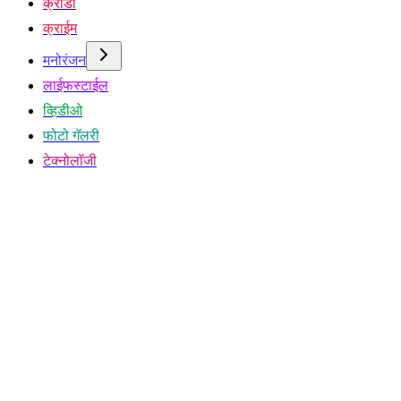
क्रीडा
क्राईम
मनोरंजन
लाईफस्टाईल
व्हिडीओ
फोटो गॅलरी
टेक्नोलॉजी