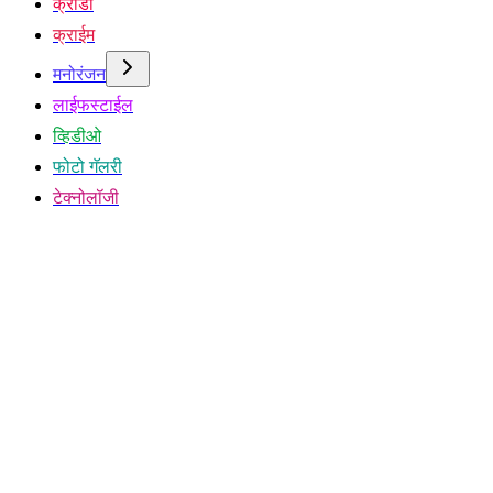
क्रीडा
क्राईम
मनोरंजन
लाईफस्टाईल
व्हिडीओ
फोटो गॅलरी
टेक्नोलॉजी