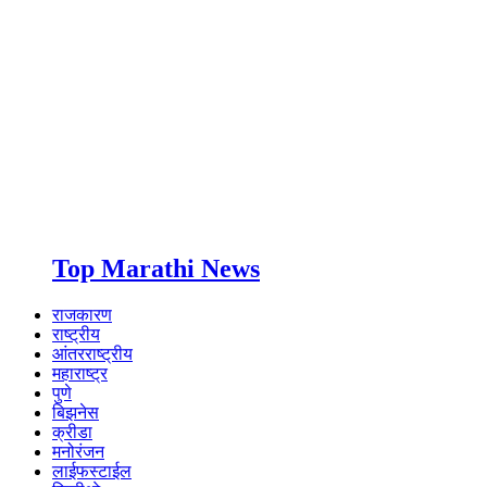
Top Marathi News
राजकारण
राष्ट्रीय
आंतरराष्ट्रीय
महाराष्ट्र
पुणे
बिझनेस
क्रीडा
मनोरंजन
लाईफस्टाईल