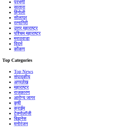
परभणी
सातारा
हिंगोली
सोलापूर
रत्नागिरी
उत्तर महाराष्ट्र
पश्चिम महाराष्ट्र
मराठवाडा
विदर्भ
कोंकण
Top Categories
Top News
संपादकीय
अग्रलेख
महाराष्ट्र
राजकारण
आरोग्य जागर
कृषी
क्राईम
टेक्नोलॉजी
बिझनेस
मनोरंजन