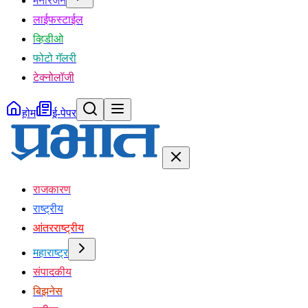
मनोरंजन
लाईफस्टाईल
व्हिडीओ
फोटो गॅलरी
टेक्नोलॉजी
होम
ई-पेपर
राजकारण
राष्ट्रीय
आंतरराष्ट्रीय
महाराष्ट्र
संपादकीय
बिझनेस