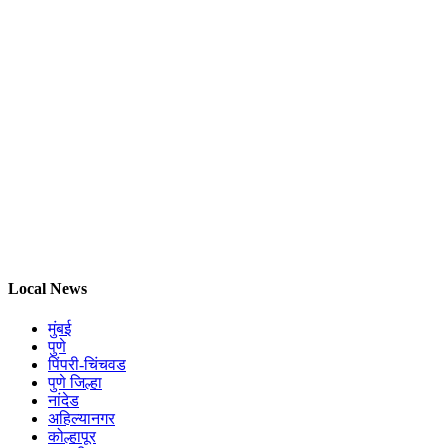
Local News
मुंबई
पुणे
पिंपरी-चिंचवड
पुणे जिल्हा
नांदेड
अहिल्यानगर
कोल्हापूर