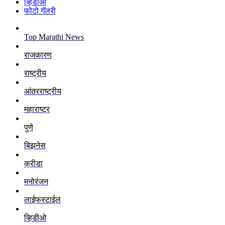
व्हिडीओ
फोटो गॅलरी
Top Marathi News
राजकारण
राष्ट्रीय
आंतरराष्ट्रीय
महाराष्ट्र
पुणे
बिझनेस
क्रीडा
मनोरंजन
लाईफस्टाईल
व्हिडीओ