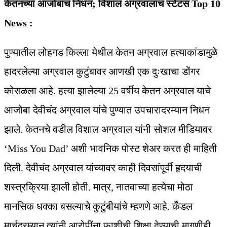
केतनच्या आजोबांचं निधन; विशाल अग्रवालांचं स्टेटस Top 10
News :
पुण्यातील लोहगड किल्ला येथील केतन अग्रवाल हत्याकांडामुळे
हादरलेल्या अग्रवाल कुटुंबावर आणखी एक दुःखाचा डोंगर
कोसळला आहे. हत्या झालेल्या 25 वर्षीय केतन अग्रवाल याचे
आजोबा देवीचंद अग्रवाल यांचे पुण्यात उपचारादरम्यान निधन
झाले. केतनचे वडील विशाल अग्रवाल यांनी सोशल मीडियावर
‘Miss You Dad’ अशी भावनिक पोस्ट शेअर करत ही माहिती
दिली. देवीचंद अग्रवाल यांच्यावर काही दिवसांपूर्वी हृदयाची
शस्त्रक्रिया झाली होती. मात्र, नातवाच्या हत्येचा मोठा
मानसिक धक्का बसल्याचे कुटुंबीयांचे म्हणणे आहे. कँडल
मार्चदरम्यान त्यांनी आरोपींना फाशीची शिक्षा देण्याची मागणीही