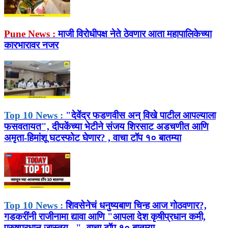
Pune News :
माजी विरोधीपक्ष नेते ठेवणार आता महापालिकेच्या
कारभारावर नजर
Top 10 News :
"देवेंद्र फडणवीस अन् विखे पाटील आपल्याला
फसवतायत", दीपकेंच्या भेटीने संजय शिरसाट अडचणीत आणि
अमृता-हिमांशू घटस्फोट घेणार? , वाचा टॉप १० बातम्या
Top 10 News :
शिवसेनेचं धनुष्यबाण चिन्ह आज गोठवणार?,
गडकरींनी राजीनामा द्यावा आणि "आपला देश कृषीप्रधान कमी,
पुरुषप्रधान जास्तय...", वाचा टॉप १० बातम्या