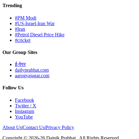
Trending
#PM Modi
#US-Israel-Iran War
#Iran
#Petrol Diesel Price Hike
#cricket
Our Group Sites
ई-पेपर
dailyprabhat.com
aarogyajagar.com
Follow Us
Facebook
Twitter / X
Instagram
YouTube
About Us
|
Contact Us
|
Privacy Policy
Copyright © 2026-26 Dainik Prabhat., All Rights Reserved.