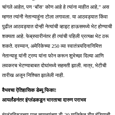
चांगले आहेत, पण ‘बॉस’ कोण आहे हे त्यांना माहीत आहे,” अस
म्हणत त्यांनी नेतान्याहूंना टोला लगावला. या आठवड्यात किंवा
पुढील आठवड्यात दोन्ही नेत्यांची व्हाइट हाऊसमध्ये भेट होण्याची
शक्यता आहे. फेब्रुवारीनंतर ही त्यांची पहिली प्रत्यक्ष भेट ठरू
शकते. दरम्यान, अमेरिकेच्या 250 व्या स्वातंत्र्यदिनानिमित्त
नेतान्याहू यांनी ट्रम्प यांना फोन करून शुभेच्छा दिल्या आणि
लवकरच भेटण्याबाबत दोघांमध्ये सहमती झाली. मात्र, भेटीची
तारीख अजून निश्चित झालेली नाही.
वैभवचा ऐतिहासिक डेब्यू फिका!
आयर्लंडनंतर इंग्लंडकडून भारताचा दारुण पराभव
इंग्लंडविरुद्धच्या पाच सामन्यांच्या टी-20 मालिकेत टीम इंडियाची