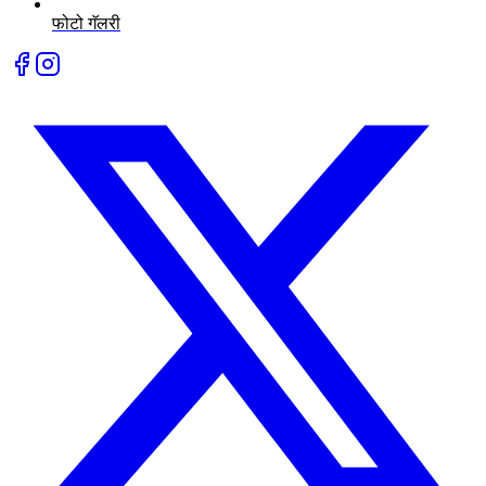
फोटो गॅलरी