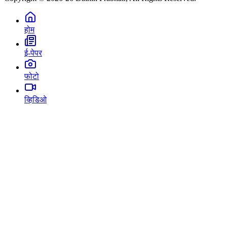
होम
ई-पेपर
फोटो
व्हिडिओ