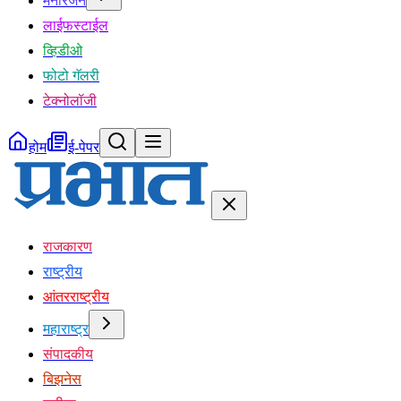
मनोरंजन
लाईफस्टाईल
व्हिडीओ
फोटो गॅलरी
टेक्नोलॉजी
होम
ई-पेपर
राजकारण
राष्ट्रीय
आंतरराष्ट्रीय
महाराष्ट्र
संपादकीय
बिझनेस