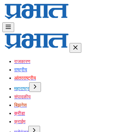
राजकारण
राष्ट्रीय
आंतरराष्ट्रीय
महाराष्ट्र
संपादकीय
बिझनेस
क्रीडा
क्राईम