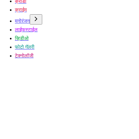
क्रीडा
क्राईम
मनोरंजन
लाईफस्टाईल
व्हिडीओ
फोटो गॅलरी
टेक्नोलॉजी