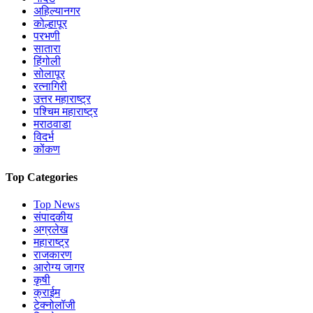
अहिल्यानगर
कोल्हापूर
परभणी
सातारा
हिंगोली
सोलापूर
रत्नागिरी
उत्तर महाराष्ट्र
पश्चिम महाराष्ट्र
मराठवाडा
विदर्भ
कोंकण
Top Categories
Top News
संपादकीय
अग्रलेख
महाराष्ट्र
राजकारण
आरोग्य जागर
कृषी
क्राईम
टेक्नोलॉजी