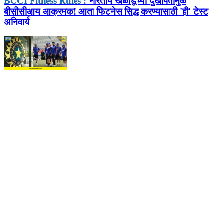
BCCI Fitness Rules :
भारतीय खेळाडूंच्या दुखापतींमुळे
बीसीसीआय आक्रमक! आता फिटनेस सिद्ध करण्यासाठी 'ही' टेस्ट
अनिवार्य