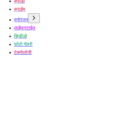
क्रीडा
क्राईम
मनोरंजन
लाईफस्टाईल
व्हिडीओ
फोटो गॅलरी
टेक्नोलॉजी