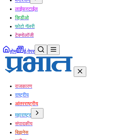
मनोरंजन
लाईफस्टाईल
व्हिडीओ
फोटो गॅलरी
टेक्नोलॉजी
होम
ई-पेपर
राजकारण
राष्ट्रीय
आंतरराष्ट्रीय
महाराष्ट्र
संपादकीय
बिझनेस