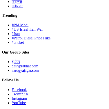
बिझनेस
मनोरंजन
Trending
#PM Modi
#US-Israel-Iran War
#Iran
#Petrol Diesel Price Hike
#cricket
Our Group Sites
ई-पेपर
dailyprabhat.com
aarogyajagar.com
Follow Us
Facebook
Twitter / X
Instagram
YouTube