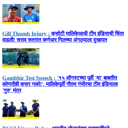
Gill Thumb Injury :
कसोटी मालिकेआधी टीम इंडियाची चिंता
वाढली! सराव सत्रात कर्णधार गिलच्या अंगठ्याला दुखापत
Gambhir Test Speech :
'१५ ऑगस्टच्या पूर्वी 'या' बाबतीत
कोणतीही कसर नको!', मालिकेपूर्वी गौतम गंभीरचा टीम इंडियाला
'गुरु' मंत्र