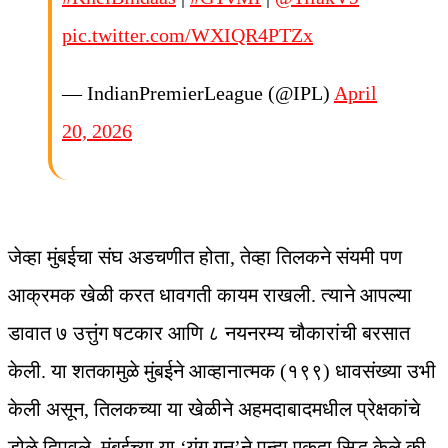
pic.twitter.com/WXIQR4PTZx
— IndianPremierLeague (@IPL)
April
20, 2026
जेव्हा मुंबईचा संघ अडचणीत होता, तेव्हा तिलकने संयमी पण
आक्रमक खेळी करत धावगती कायम राखली. त्याने आपल्या
डावात ७ उत्तुंग षटकार आणि ८ नयनरम्य चौकारांची बरसात
केली. या शतकामुळे मुंबईने आव्हानात्मक (१९९) धावसंख्या उभी
केली असून, तिलकच्या या खेळीने अहमदाबादमधील प्रेक्षकांचे
डोळे दिपवले. मुंबईच्या या ‘यंग गन’ने पुन्हा एकदा सिद्ध केले की,