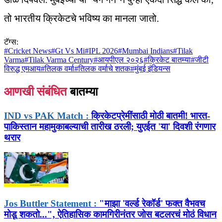
तो भारतीय क्रिकेटचे भविष्य का मानला जातो.
टॅग्स:
#
Cricket News
#
Gt Vs Mi
#
IPL 2026
#
Mumbai Indians
#
Tilak
Varma
#
Tilak Varma Century
#
आयपीएल २०२६
#
क्रिकेट बातम्या
#
जीटी
विरुद्ध एमआय
#
तिलक वर्मा
#
तिलक वर्माचे शतक
#
मुंबई इंडियन्स
आणखी संबंधित
बातम्या
IND vs PAK Match :
क्रिकेटप्रेमींसाठी मोठी बातमी! भारत-
पाकिस्तान महामुकाबल्याची तारीख ठरली; युएईत 'या' दिवशी रंगणार
थरार
Jos Buttler Statement :
"माझा 'वर्ल्ड रेकॉर्ड' फक्त वैभवच
मोडू शकतो...", ऐतिहासिक कामगिरीनंतर जोस बटलरचं मोठं विधान