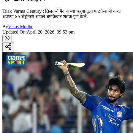
Tilak Varma Century : तिलकने मैदानाच्या चहूबाजूला फटकेबाजी करत
अवघ्या ४५ चेंडूंमध्ये आपले धमाकेदार शतक पूर्ण केले.
By
Vikas Mudhe
Updated On:
April 20, 2026, 09:53 pm