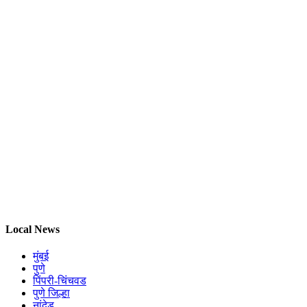
Local News
मुंबई
पुणे
पिंपरी-चिंचवड
पुणे जिल्हा
नांदेड