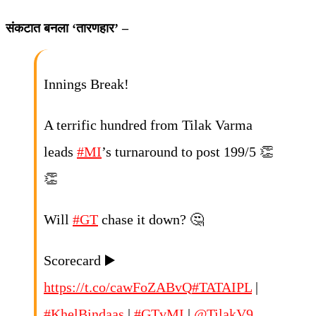
संकटात बनला ‘तारणहार’ –
Innings Break!
A terrific hundred from Tilak Varma
leads
#MI
’s turnaround to post 199/5 👏
👏
Will
#GT
chase it down? 🤔
Scorecard ▶️
https://t.co/cawFoZABvQ
#TATAIPL
|
#KhelBindaas
|
#GTvMI
|
@TilakV9