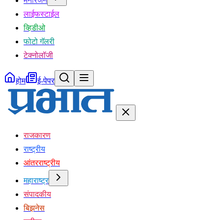
मनोरंजन
लाईफस्टाईल
व्हिडीओ
फोटो गॅलरी
टेक्नोलॉजी
होम
ई-पेपर
राजकारण
राष्ट्रीय
आंतरराष्ट्रीय
महाराष्ट्र
संपादकीय
बिझनेस