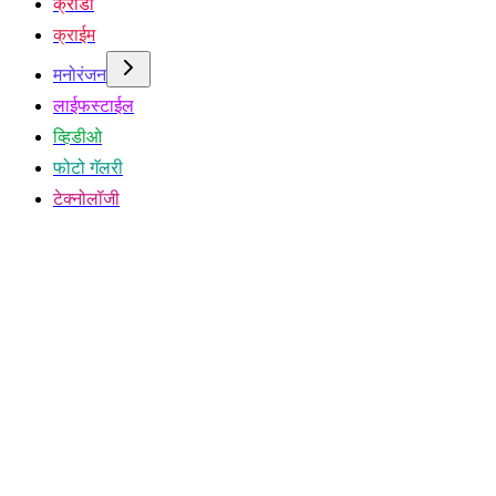
क्रीडा
क्राईम
मनोरंजन
लाईफस्टाईल
व्हिडीओ
फोटो गॅलरी
टेक्नोलॉजी