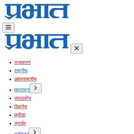
राजकारण
राष्ट्रीय
आंतरराष्ट्रीय
महाराष्ट्र
संपादकीय
बिझनेस
क्रीडा
क्राईम