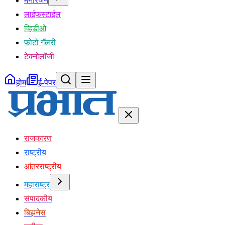
मनोरंजन
लाईफस्टाईल
व्हिडीओ
फोटो गॅलरी
टेक्नोलॉजी
होम
ई-पेपर
राजकारण
राष्ट्रीय
आंतरराष्ट्रीय
महाराष्ट्र
संपादकीय
बिझनेस