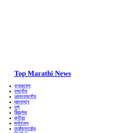
Top Marathi News
राजकारण
राष्ट्रीय
आंतरराष्ट्रीय
महाराष्ट्र
पुणे
बिझनेस
क्रीडा
मनोरंजन
लाईफस्टाईल