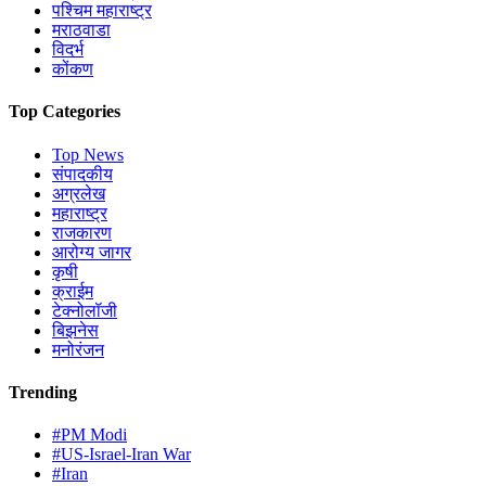
पश्चिम महाराष्ट्र
मराठवाडा
विदर्भ
कोंकण
Top Categories
Top News
संपादकीय
अग्रलेख
महाराष्ट्र
राजकारण
आरोग्य जागर
कृषी
क्राईम
टेक्नोलॉजी
बिझनेस
मनोरंजन
Trending
#PM Modi
#US-Israel-Iran War
#Iran