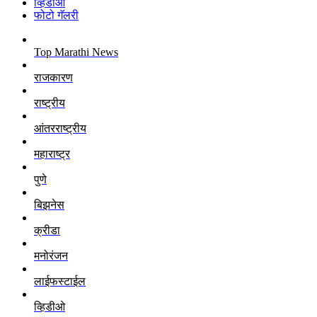
व्हिडीओ
फोटो गॅलरी
Top Marathi News
राजकारण
राष्ट्रीय
आंतरराष्ट्रीय
महाराष्ट्र
पुणे
बिझनेस
क्रीडा
मनोरंजन
लाईफस्टाईल
व्हिडीओ