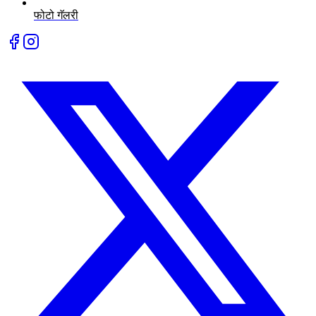
फोटो गॅलरी