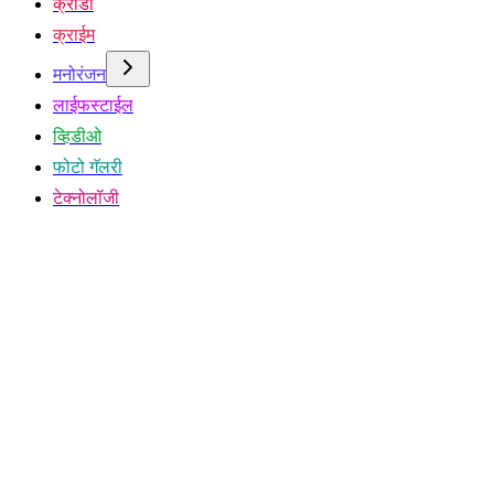
क्रीडा
क्राईम
मनोरंजन
लाईफस्टाईल
व्हिडीओ
फोटो गॅलरी
टेक्नोलॉजी