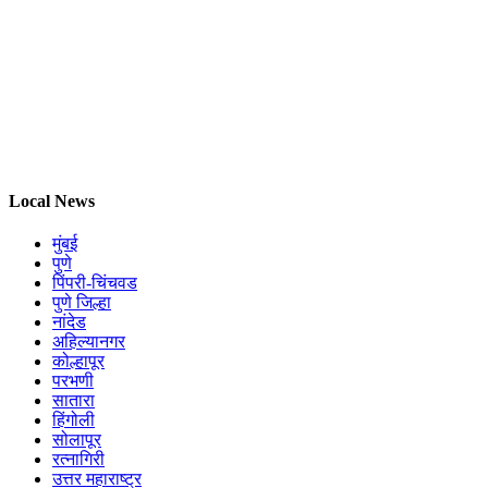
Local News
मुंबई
पुणे
पिंपरी-चिंचवड
पुणे जिल्हा
नांदेड
अहिल्यानगर
कोल्हापूर
परभणी
सातारा
हिंगोली
सोलापूर
रत्नागिरी
उत्तर महाराष्ट्र