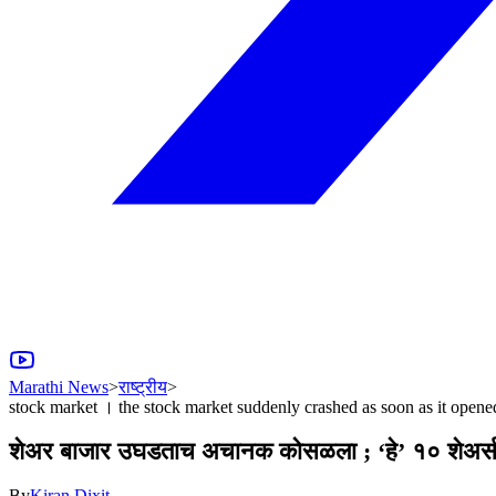
Marathi News
>
राष्ट्रीय
>
stock market । the stock market suddenly crashed as soon as it open
शेअर बाजार उघडताच अचानक कोसळला ; ‘हे’ १० शेअर्
By
Kiran Dixit