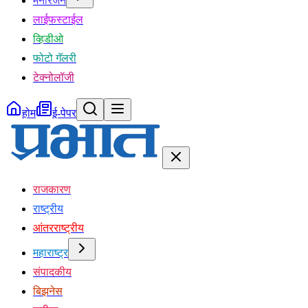
मनोरंजन
लाईफस्टाईल
व्हिडीओ
फोटो गॅलरी
टेक्नोलॉजी
होम
ई-पेपर
राजकारण
राष्ट्रीय
आंतरराष्ट्रीय
महाराष्ट्र
संपादकीय
बिझनेस