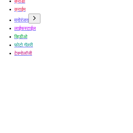
क्रीडा
क्राईम
मनोरंजन
लाईफस्टाईल
व्हिडीओ
फोटो गॅलरी
टेक्नोलॉजी