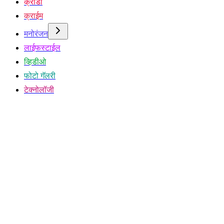
क्रीडा
क्राईम
मनोरंजन
लाईफस्टाईल
व्हिडीओ
फोटो गॅलरी
टेक्नोलॉजी