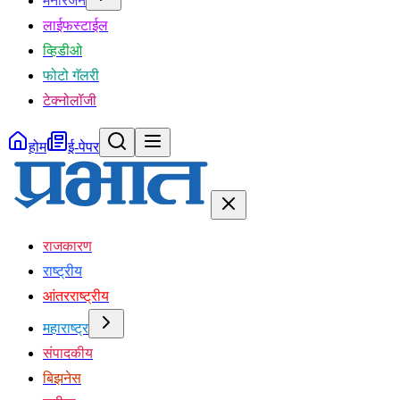
मनोरंजन
लाईफस्टाईल
व्हिडीओ
फोटो गॅलरी
टेक्नोलॉजी
होम
ई-पेपर
राजकारण
राष्ट्रीय
आंतरराष्ट्रीय
महाराष्ट्र
संपादकीय
बिझनेस